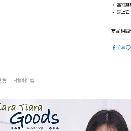
悠遊付
無袖剪
穿上它
Google Pa
全盈+PAY
商品相關分
AFTEE先
相關說明
◆ 上衣 T
分享
【關於「A
ATM付款
🉐 Final 
AFTEE
便利好安
🌳🌳山
１．簡單
２．便利
運送方式
３．安心
說明
相關推薦
全家取貨
【「AFT
每筆NT$6
１．於結帳
付」結帳
付款後全
２．訂單
３．收到繳
每筆NT$6
／ATM／
※ 請注意
7-11取貨
絡購買商品
先享後付
每筆NT$6