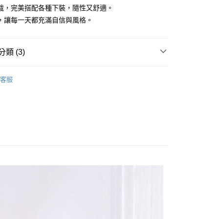
裁，完美搭配各種下裝，隨性又舒適。
，讓每一天都充滿自信與風格。
y
類 (3)
享後付
OPS
背心
客服
FTEE先享後付」】
Sale ⇒ 5折起
先享後付是「在收到商品之後才付款」的支付方式。 讓您購物簡單
心！
林&森林休閒系列
：不需註冊會員、不需綁卡、不需儲值。
：只要手機號碼，簡訊認證，即可結帳。
：先確認商品／服務後，再付款。
付款
EE先享後付」結帳流程】
0，滿NT$1,800(含以上)免運費
方式選擇「AFTEE先享後付」後，將跳轉至「AFTEE先享後
頁面，進行簡訊認證並確認金額後，即可完成結帳。
家取貨
成立數日內，您將收到繳費通知簡訊。
費通知簡訊後14天內，點擊此簡訊中的連結，可透過四大超商
0，滿NT$1,800(含以上)免運費
網路銀行／等多元方式進行付款，方視為交易完成。
：結帳手續完成當下不需立刻繳費，但若您需要取消訂單，請聯
付款
的店家。未經商家同意取消之訂單仍視為有效，需透過AFTEE
繳納相關費用。
0，滿NT$2,000(含以上)免運費