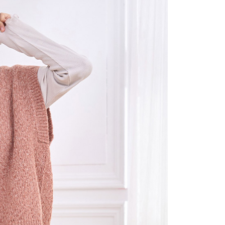
否成功請以「AFTEE先享後付 」之結帳頁面顯示為準，若有關於
功／繳費後需取消欲退款等相關疑問，請聯繫「AFTEE先享後
1取貨
援中心」
https://netprotections.freshdesk.com/support/home
0，滿NT$2,000(含以上)免運費
項】
(包裹尺寸60cm以下)
恩沛科技股份有限公司提供之「AFTEE先享後付」服務完成之
依本服務之必要範圍內提供個人資料，並將交易相關給付款項請
00，滿NT$2,000(含以上)免運費
讓予恩沛科技股份有限公司。
個人資料處理事宜，請瀏覽以下網址：
(包裹尺寸90cm以下)
ee.tw/terms/#terms3
40，滿NT$2,000(含以上)免運費
年的使用者請事先徵得法定代理人或監護人之同意方可使用
E先享後付」，若未經同意申辦者引起之損失，本公司不負相關責
AFTEE先享後付」時，將依據個別帳號之用戶狀況，依本公司
核予不同之上限額度；若仍有額度不足之情形，本公司將視審查
用戶進行身份認證。
一人註冊多個帳號或使用他人資訊註冊。若發現惡意使用之情
科技股份有限公司將有權停止該用戶之使用額度並採取法律行