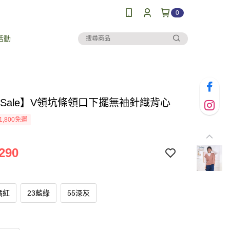
0
活動
al Sale】V領坑條領口下擺無袖針織背心
1,800免運
290
橘紅
23藍綠
55深灰