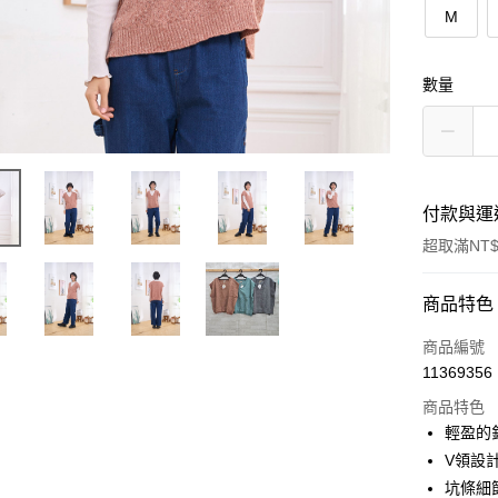
M
數量
付款與運
超取滿NT$
付款方式
商品特色
信用卡一
商品編號
11369356
超商取貨
商品特色
LINE Pay
輕盈的
V領設
Apple Pay
坑條細