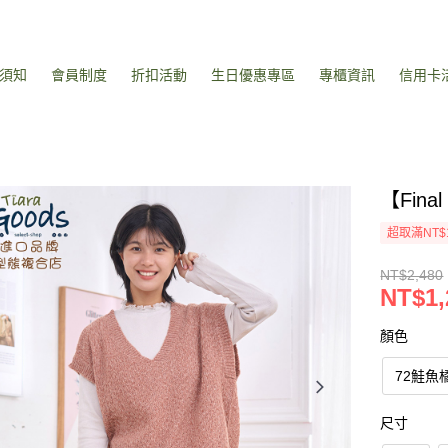
須知
會員制度
折扣活動
生日優惠專區
專櫃資訊
信用卡
【Fin
超取滿NT$
NT$2,480
NT$1,
顏色
72鮭魚
尺寸