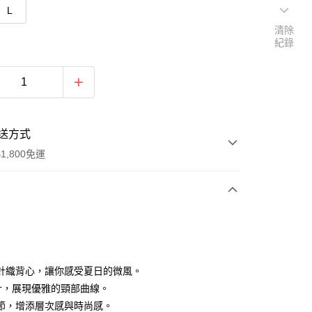
L
清除
紀錄
送方式
1,800免運
次付款
付款
針織背心，讓你感受夏日的微風。
計，展現優雅的頸部曲線。
節，增添層次感與時尚感。