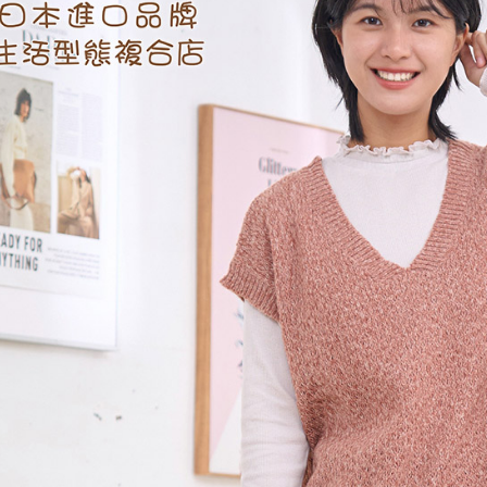
※ 交易是
是否繳費成
付款後7-1
付客戶支
每筆NT$6
【注意事
黑貓宅急便
１．透過由
交易，需
每筆NT$1
求債權轉
２．關於
黑貓宅急便
https://aft
每筆NT$1
３．未成
「AFTE
任。
４．使用「
即時審查
結果請求
５．嚴禁
形，恩沛
動。