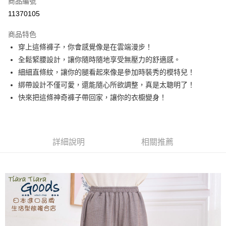
商品編號
超商取貨付款
11370105
LINE Pay
商品特色
Apple Pay
穿上這條褲子，你會感覺像是在雲端漫步！
全鬆緊腰設計，讓你隨時隨地享受無壓力的舒適感。
悠遊付
細細直條紋，讓你的腿看起來像是參加時裝秀的模特兒！
Google Pay
綁帶設計不僅可愛，還能隨心所欲調整，真是太聰明了！
快來把這條神奇褲子帶回家，讓你的衣櫥變身！
全盈+PAY
AFTEE先享後付
相關說明
詳細說明
相關推薦
【關於「AFTEE先享後付」】
ATM付款
AFTEE先享後付是「在收到商品之後才付款」的支付方式。 讓您購物簡單
便利好安心！
１．簡單：不需註冊會員、不需綁卡、不需儲值。
運送方式
２．便利：只要手機號碼，簡訊認證，即可結帳。
３．安心：先確認商品／服務後，再付款。
全家取貨付款
每筆NT$60，滿NT$1,800(含以上)免運費
【「AFTEE先享後付」結帳流程】
１．於結帳方式選擇「AFTEE先享後付」後，將跳轉至「AFTEE先享後付」
付款後全家取貨
結帳頁面，進行簡訊認證並確認金額後，即可完成結帳。