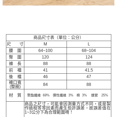
商品尺寸表（單位：公分）
尺 寸
M
L
腰 圍
64~100
68~104
臀 圍
120
124
褲 長
88
88
前 襠
41
41.5
後 襠
46
47
褲口寬
84
88
(整圈)
材 質
聚酯纖維 69% 彈性纖維 3% 棉 3% 嫘縈 25%
商品之尺寸，可能會因測量方式不同，或是製
作過程等等因素而產生些許誤差，故誤差值在
1~3公分下為合理範圍唷！