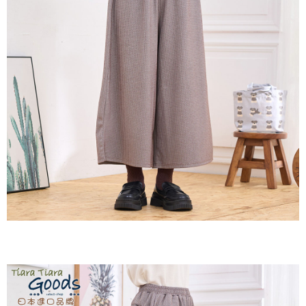
２．訂單成立數日內，您將收到繳費通知簡訊。
每筆NT$60，滿NT$1,800(含以上)免運費
３．收到繳費通知簡訊後14天內，點擊此簡訊中的連結，可透過四大超商／
ATM／網路銀行／等多元方式進行付款，方視為交易完成。
7-11取貨付款
※ 請注意：結帳手續完成當下不需立刻繳費，但若您需要取消訂單，請聯絡
每筆NT$60，滿NT$2,000(含以上)免運費
購買商品的店家。未經商家同意取消之訂單仍視為有效，需透過AFTEE先享
後付繳納相關費用。
付款後7-11取貨
※ 交易是否成功請以「AFTEE先享後付 」之結帳頁面顯示為準，若有關於
是否繳費成功／繳費後需取消欲退款等相關疑問，請聯繫「AFTEE先享後付
每筆NT$60，滿NT$2,000(含以上)免運費
客戶支援中心」
https://netprotections.freshdesk.com/support/home
黑貓宅急便(包裹尺寸60cm以下)
【注意事項】
１．透過由恩沛科技股份有限公司提供之「AFTEE先享後付」服務完成之交
每筆NT$100，滿NT$2,000(含以上)免運費
易，需依本服務之必要範圍內提供個人資料，並將交易相關給付款項請求債
權轉讓予恩沛科技股份有限公司。
黑貓宅急便(包裹尺寸90cm以下)
２．關於個人資料處理事宜，請瀏覽以下網址：
每筆NT$140，滿NT$2,000(含以上)免運費
https://aftee.tw/terms/#terms3
３．未成年的使用者請事先徵得法定代理人或監護人之同意方可使用
「AFTEE先享後付」，若未經同意申辦者引起之損失，本公司不負相關責
任。
４．使用「AFTEE先享後付」時，將依據個別帳號之用戶狀況，依本公司即
時審查核予不同之上限額度；若仍有額度不足之情形，本公司將視審查結果
請求用戶進行身份認證。
５．嚴禁一人註冊多個帳號或使用他人資訊註冊。若發現惡意使用之情形，
恩沛科技股份有限公司將有權停止該用戶之使用額度並採取法律行動。