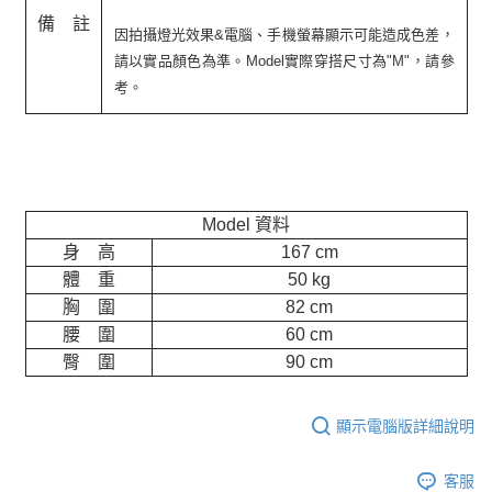
備 註
因拍攝燈光效果&電腦、手機螢幕顯示可能造成色差，
請以實品顏色為準。Model實際穿搭尺寸為"M"，請參
考。
Model 資料
身 高
167 cm
體 重
50 kg
胸 圍
82 cm
腰 圍
60 cm
臀 圍
90 cm
顯示電腦版詳細說明
客服