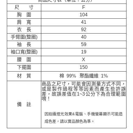
尺 寸
F
胸 圍
104
肩 寬
41
衣 長
92
手臂圍(整圈)
40
袖 長
59
袖口寬(整圈)
19
腰 圍
X
下擺圍
150
材 質
棉 99% 聚酯纖維 1%
商品之尺寸，可能會因測量方式不同，
或是製作過程等等因素而產生些許誤
差，故誤差值在
1~3
公分下為合理範圍
唷！
備 註
因拍攝燈光效果&電腦、手機螢幕顯示可能造
成色差，請以實品顏色為準。