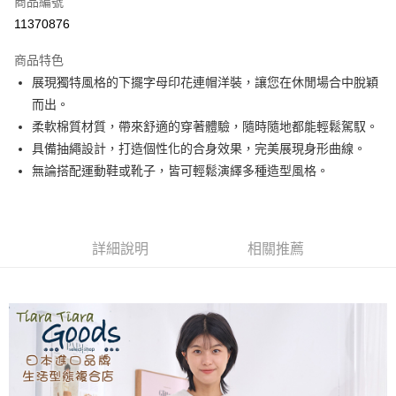
商品編號
超商取貨付款
11370876
LINE Pay
商品特色
Apple Pay
展現獨特風格的下擺字母印花連帽洋裝，讓您在休閒場合中脫穎
而出。
悠遊付
柔軟棉質材質，帶來舒適的穿著體驗，隨時隨地都能輕鬆駕馭。
Google Pay
具備抽繩設計，打造個性化的合身效果，完美展現身形曲線。
無論搭配運動鞋或靴子，皆可輕鬆演繹多種造型風格。
全盈+PAY
AFTEE先享後付
相關說明
詳細說明
相關推薦
【關於「AFTEE先享後付」】
ATM付款
AFTEE先享後付是「在收到商品之後才付款」的支付方式。 讓您購物簡單
便利好安心！
１．簡單：不需註冊會員、不需綁卡、不需儲值。
運送方式
２．便利：只要手機號碼，簡訊認證，即可結帳。
３．安心：先確認商品／服務後，再付款。
全家取貨付款
每筆NT$60，滿NT$1,800(含以上)免運費
【「AFTEE先享後付」結帳流程】
１．於結帳方式選擇「AFTEE先享後付」後，將跳轉至「AFTEE先享後付」
付款後全家取貨
結帳頁面，進行簡訊認證並確認金額後，即可完成結帳。