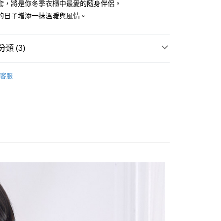
套，將是你冬季衣櫃中最愛的隨身伴侶。
的日子增添一抹溫暖與風情。
享後付
類 (3)
FTEE先享後付」】
先享後付是「在收到商品之後才付款」的支付方式。 讓您購物簡單
UTER
心！
客服
：不需註冊會員、不需綁卡、不需儲值。
Sale ⇒ 5折起
：只要手機號碼，簡訊認證，即可結帳。
：先確認商品／服務後，再付款。
林&森林休閒系列
付款
EE先享後付」結帳流程】
0，滿NT$1,800(含以上)免運費
方式選擇「AFTEE先享後付」後，將跳轉至「AFTEE先享後
頁面，進行簡訊認證並確認金額後，即可完成結帳。
家取貨
成立數日內，您將收到繳費通知簡訊。
費通知簡訊後14天內，點擊此簡訊中的連結，可透過四大超商
0，滿NT$1,800(含以上)免運費
網路銀行／等多元方式進行付款，方視為交易完成。
：結帳手續完成當下不需立刻繳費，但若您需要取消訂單，請聯
付款
的店家。未經商家同意取消之訂單仍視為有效，需透過AFTEE
繳納相關費用。
0，滿NT$2,000(含以上)免運費
否成功請以「AFTEE先享後付 」之結帳頁面顯示為準，若有關於
功／繳費後需取消欲退款等相關疑問，請聯繫「AFTEE先享後
1取貨
援中心」
https://netprotections.freshdesk.com/support/home
0，滿NT$2,000(含以上)免運費