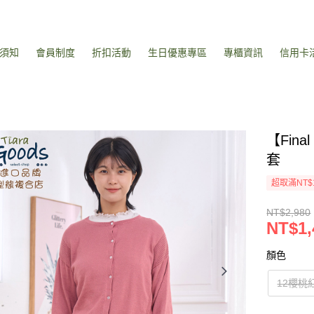
須知
會員制度
折扣活動
生日優惠專區
專櫃資訊
信用卡
【Fin
套
超取滿NT$
NT$2,980
NT$1,
顏色
12櫻桃