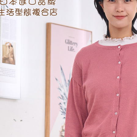
【注意事
黑貓宅急便
１．透過由
交易，需
每筆NT$1
求債權轉
２．關於
黑貓宅急便
https://aft
每筆NT$1
３．未成
「AFTE
任。
４．使用「
即時審查
結果請求
５．嚴禁
形，恩沛
動。