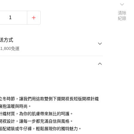
清除
紀錄
送方式
1,800免運
次付款
付款
立冬時節，讓我們用這款雙側下擺開衩長短版開襟針織
擁抱溫暖與時尚。
針織材質，為你的肌膚帶來無比的呵護。
開衩設計，讓每一步都充滿自信與風格。
搭配裙裝或牛仔褲，輕鬆展現你的獨特魅力。
y