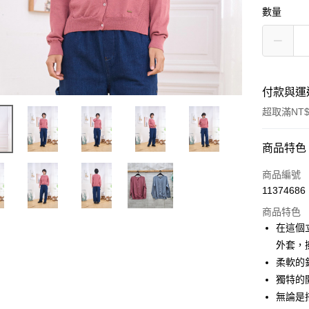
數量
付款與運
超取滿NT$
付款方式
商品特色
信用卡一
商品編號
11374686
超商取貨
商品特色
LINE Pay
在這個
外套，
Apple Pay
柔軟的
悠遊付
獨特的
無論是
Google Pa