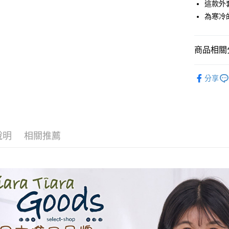
這款外
全盈+PAY
為寒冷
AFTEE先
相關說明
商品相關分
【關於「A
ATM付款
AFTEE
◆ 外套 O
便利好安
分享
１．簡單
🉐 Final 
２．便利
運送方式
３．安心
🌳🌳山
全家取貨
【「AFT
每筆NT$6
１．於結帳
說明
相關推薦
付」結帳
付款後全
２．訂單
３．收到繳
每筆NT$6
／ATM／
※ 請注意
7-11取貨
絡購買商品
先享後付
每筆NT$6
※ 交易是
是否繳費成
付款後7-1
付客戶支
每筆NT$6