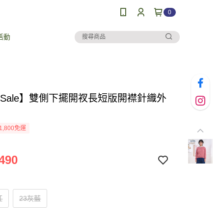
0
活動
al Sale】雙側下擺開衩長短版開襟針織外
1,800免運
490
紅
23灰藍