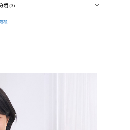
類 (3)
享後付
OPS
襯衫
客服
FTEE先享後付」】
Sale ⇒ 5折起
先享後付是「在收到商品之後才付款」的支付方式。 讓您購物簡單
心！
美印花刺繡系列
：不需註冊會員、不需綁卡、不需儲值。
：只要手機號碼，簡訊認證，即可結帳。
：先確認商品／服務後，再付款。
付款
EE先享後付」結帳流程】
0，滿NT$1,800(含以上)免運費
方式選擇「AFTEE先享後付」後，將跳轉至「AFTEE先享後
頁面，進行簡訊認證並確認金額後，即可完成結帳。
家取貨
成立數日內，您將收到繳費通知簡訊。
費通知簡訊後14天內，點擊此簡訊中的連結，可透過四大超商
0，滿NT$1,800(含以上)免運費
網路銀行／等多元方式進行付款，方視為交易完成。
：結帳手續完成當下不需立刻繳費，但若您需要取消訂單，請聯
付款
的店家。未經商家同意取消之訂單仍視為有效，需透過AFTEE
繳納相關費用。
0，滿NT$2,000(含以上)免運費
否成功請以「AFTEE先享後付 」之結帳頁面顯示為準，若有關於
功／繳費後需取消欲退款等相關疑問，請聯繫「AFTEE先享後
1取貨
援中心」
https://netprotections.freshdesk.com/support/home
0，滿NT$2,000(含以上)免運費
項】