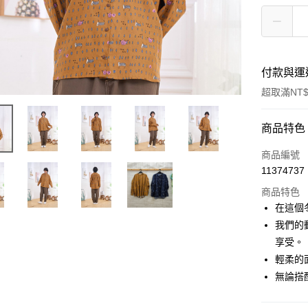
付款與運
超取滿NT$
付款方式
商品特色
信用卡一
商品編號
11374737
超商取貨
商品特色
LINE Pay
在這個
我們的
Apple Pay
享受。
悠遊付
輕柔的
無論搭
Google Pa
全盈+PAY