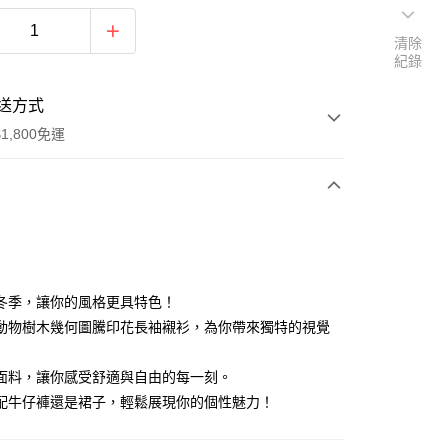
清除
紀錄
送方式
1,800免運
次付款
付款
冬季，讓你的風格更具特色！
動物樹木幾何圖騰印花長袖襯衫，為你帶來獨特的視覺
面料，讓你感受舒適與自由的每一刻。
配牛仔褲還是裙子，輕鬆展現你的個性魅力！
y