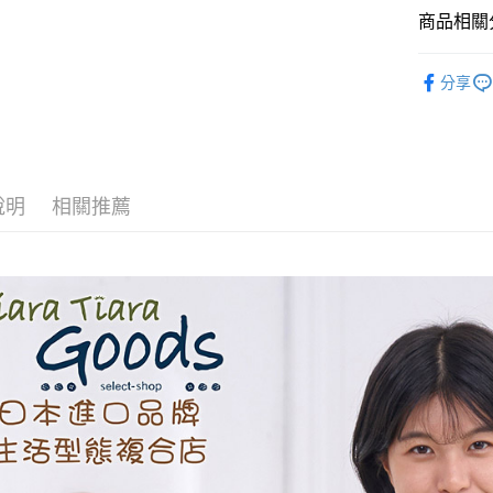
商品相關分
AFTEE先
相關說明
◆ 上衣 T
分享
【關於「A
ATM付款
🉐 Final 
AFTEE
便利好安
💗 💗甜
１．簡單
２．便利
運送方式
３．安心
說明
相關推薦
全家取貨
【「AFT
每筆NT$6
１．於結帳
付」結帳
付款後全
２．訂單
３．收到繳
每筆NT$6
／ATM／
※ 請注意
7-11取貨
絡購買商品
先享後付
每筆NT$6
※ 交易是
是否繳費成
付款後7-1
付客戶支
每筆NT$6
【注意事