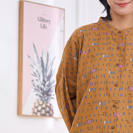
黑貓宅急便
１．透過由
交易，需
每筆NT$1
求債權轉
２．關於
黑貓宅急便
https://aft
每筆NT$1
３．未成
「AFTE
任。
４．使用「
即時審查
結果請求
５．嚴禁
形，恩沛
動。