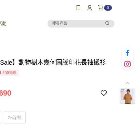
0
活動
al Sale】動物樹木幾何圖騰印花長袖襯衫
1,800免運
690
25深藍