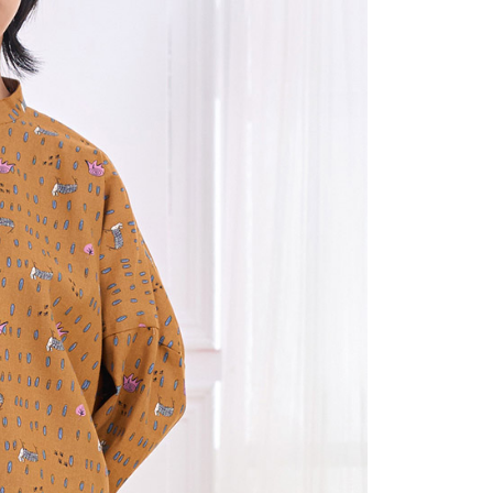
(包裹尺寸60cm以下)
恩沛科技股份有限公司提供之「AFTEE先享後付」服務完成之
依本服務之必要範圍內提供個人資料，並將交易相關給付款項請
00，滿NT$2,000(含以上)免運費
讓予恩沛科技股份有限公司。
個人資料處理事宜，請瀏覽以下網址：
(包裹尺寸90cm以下)
ee.tw/terms/#terms3
40，滿NT$2,000(含以上)免運費
年的使用者請事先徵得法定代理人或監護人之同意方可使用
E先享後付」，若未經同意申辦者引起之損失，本公司不負相關責
AFTEE先享後付」時，將依據個別帳號之用戶狀況，依本公司
核予不同之上限額度；若仍有額度不足之情形，本公司將視審查
用戶進行身份認證。
一人註冊多個帳號或使用他人資訊註冊。若發現惡意使用之情
科技股份有限公司將有權停止該用戶之使用額度並採取法律行