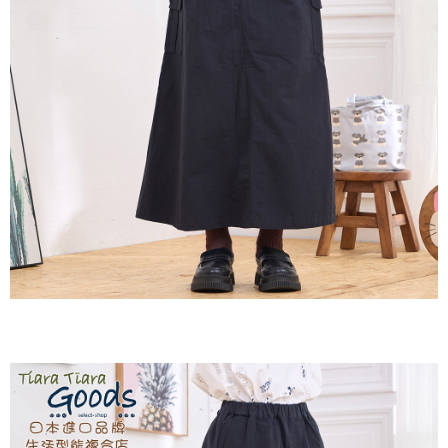
３．收到繳費通知簡訊後14天內，點擊此簡訊中的連結，可透過四大超商／
ATM／網路銀行／等多元方式進行付款，方視為交易完成。
7-11取貨付款
※ 請注意：結帳手續完成當下不需立刻繳費，但若您需要取消訂單，請聯絡
每筆NT$60，滿NT$2,000(含以上)免運費
購買商品的店家。未經商家同意取消之訂單仍視為有效，需透過AFTEE先享
後付繳納相關費用。
付款後7-11取貨
※ 交易是否成功請以「AFTEE先享後付 」之結帳頁面顯示為準，若有關於
是否繳費成功／繳費後需取消欲退款等相關疑問，請聯繫「AFTEE先享後付
每筆NT$60，滿NT$2,000(含以上)免運費
客戶支援中心」
https://netprotections.freshdesk.com/support/home
黑貓宅急便(包裹尺寸60cm以下)
【注意事項】
１．透過由恩沛科技股份有限公司提供之「AFTEE先享後付」服務完成之交
每筆NT$100，滿NT$2,000(含以上)免運費
易，需依本服務之必要範圍內提供個人資料，並將交易相關給付款項請求債
權轉讓予恩沛科技股份有限公司。
黑貓宅急便(包裹尺寸90cm以下)
２．關於個人資料處理事宜，請瀏覽以下網址：
每筆NT$140，滿NT$2,000(含以上)免運費
https://aftee.tw/terms/#terms3
３．未成年的使用者請事先徵得法定代理人或監護人之同意方可使用
「AFTEE先享後付」，若未經同意申辦者引起之損失，本公司不負相關責
任。
４．使用「AFTEE先享後付」時，將依據個別帳號之用戶狀況，依本公司即
時審查核予不同之上限額度；若仍有額度不足之情形，本公司將視審查結果
請求用戶進行身份認證。
５．嚴禁一人註冊多個帳號或使用他人資訊註冊。若發現惡意使用之情形，
恩沛科技股份有限公司將有權停止該用戶之使用額度並採取法律行動。