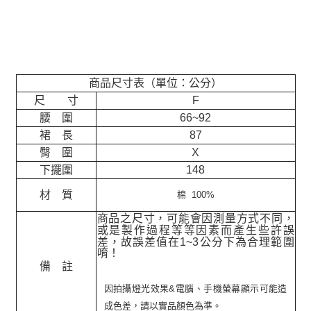
商品尺寸表（單位：公分）
尺 寸
F
腰 圍
66~92
裙 長
87
臀 圍
X
下擺圍
148
材 質
棉 100%
商品之尺寸，可能會因測量方式不同，
或是製作過程等等因素而產生些許誤
差，故誤差值在
1~3
公分下為合理範圍
唷！
備 註
因拍攝燈光效果&電腦、手機螢幕顯示可能造
成色差，請以實品顏色為準。