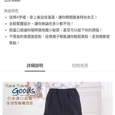
11374990
LINE Pay
商品特色
Apple Pay
這條A字裙，穿上後自信滿滿，讓你瞬間變身時尚女王！
全鬆緊腰設計，讓你無論吃多少都不怕！
悠遊付
掀蓋口袋讓你隨時隨地藏小秘密，甚至可以放下你的煩惱！
Google Pay
不管是約會還是逛街，這條裙子都能讓你輕鬆駕馭，走到哪都是
焦點！
全盈+PAY
AFTEE先享後付
相關說明
詳細說明
相關推薦
【關於「AFTEE先享後付」】
ATM付款
AFTEE先享後付是「在收到商品之後才付款」的支付方式。 讓您購物簡單
便利好安心！
１．簡單：不需註冊會員、不需綁卡、不需儲值。
運送方式
２．便利：只要手機號碼，簡訊認證，即可結帳。
３．安心：先確認商品／服務後，再付款。
全家取貨付款
每筆NT$60，滿NT$1,800(含以上)免運費
【「AFTEE先享後付」結帳流程】
１．於結帳方式選擇「AFTEE先享後付」後，將跳轉至「AFTEE先享後付」
付款後全家取貨
結帳頁面，進行簡訊認證並確認金額後，即可完成結帳。
２．訂單成立數日內，您將收到繳費通知簡訊。
每筆NT$60，滿NT$1,800(含以上)免運費