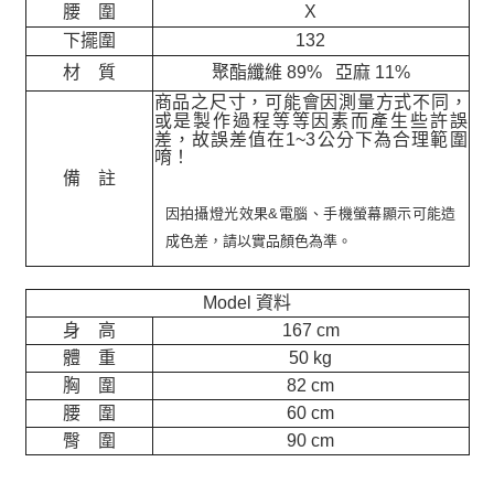
腰 圍
X
下擺圍
132
材 質
聚酯纖維 89% 亞麻 11%
商品之尺寸，可能會因測量方式不同，
或是製作過程等等因素而產生些許誤
差，故誤差值在
1~3
公分下為合理範圍
唷！
備 註
因拍攝燈光效果&電腦、手機螢幕顯示可能造
成色差，請以實品顏色為準。
Model 資料
身 高
167 cm
體 重
50 kg
胸 圍
82 cm
腰 圍
60 cm
臀 圍
90 cm