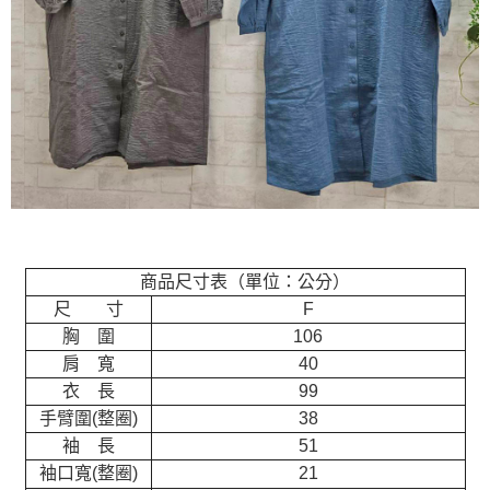
商品尺寸表（單位：公分）
尺 寸
F
胸 圍
106
肩 寬
40
衣 長
99
手臂圍(整圈)
38
袖 長
51
袖口寬(整圈)
21