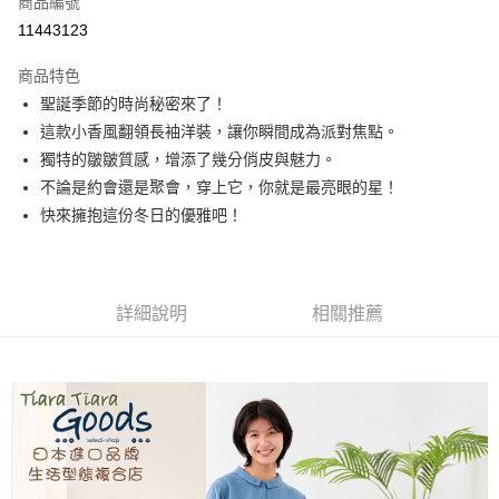
商品編號
超商取貨付款
11443123
LINE Pay
商品特色
Apple Pay
聖誕季節的時尚秘密來了！
這款小香風翻領長袖洋裝，讓你瞬間成為派對焦點。
悠遊付
獨特的皺皺質感，增添了幾分俏皮與魅力。
Google Pay
不論是約會還是聚會，穿上它，你就是最亮眼的星！
快來擁抱這份冬日的優雅吧！
全盈+PAY
AFTEE先享後付
相關說明
詳細說明
相關推薦
【關於「AFTEE先享後付」】
ATM付款
AFTEE先享後付是「在收到商品之後才付款」的支付方式。 讓您購物簡單
便利好安心！
１．簡單：不需註冊會員、不需綁卡、不需儲值。
運送方式
２．便利：只要手機號碼，簡訊認證，即可結帳。
３．安心：先確認商品／服務後，再付款。
全家取貨付款
每筆NT$60，滿NT$1,800(含以上)免運費
【「AFTEE先享後付」結帳流程】
１．於結帳方式選擇「AFTEE先享後付」後，將跳轉至「AFTEE先享後付」
付款後全家取貨
結帳頁面，進行簡訊認證並確認金額後，即可完成結帳。