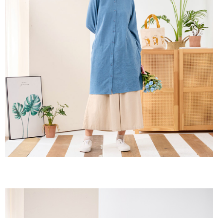
２．訂單成立數日內，您將收到繳費通知簡訊。
每筆NT$60，滿NT$1,800(含以上)免運費
３．收到繳費通知簡訊後14天內，點擊此簡訊中的連結，可透過四大超商／
ATM／網路銀行／等多元方式進行付款，方視為交易完成。
7-11取貨付款
※ 請注意：結帳手續完成當下不需立刻繳費，但若您需要取消訂單，請聯絡
每筆NT$60，滿NT$2,000(含以上)免運費
購買商品的店家。未經商家同意取消之訂單仍視為有效，需透過AFTEE先享
後付繳納相關費用。
付款後7-11取貨
※ 交易是否成功請以「AFTEE先享後付 」之結帳頁面顯示為準，若有關於
是否繳費成功／繳費後需取消欲退款等相關疑問，請聯繫「AFTEE先享後付
每筆NT$60，滿NT$2,000(含以上)免運費
客戶支援中心」
https://netprotections.freshdesk.com/support/home
黑貓宅急便(包裹尺寸60cm以下)
【注意事項】
１．透過由恩沛科技股份有限公司提供之「AFTEE先享後付」服務完成之交
每筆NT$100，滿NT$2,000(含以上)免運費
易，需依本服務之必要範圍內提供個人資料，並將交易相關給付款項請求債
權轉讓予恩沛科技股份有限公司。
黑貓宅急便(包裹尺寸90cm以下)
２．關於個人資料處理事宜，請瀏覽以下網址：
每筆NT$140，滿NT$2,000(含以上)免運費
https://aftee.tw/terms/#terms3
３．未成年的使用者請事先徵得法定代理人或監護人之同意方可使用
「AFTEE先享後付」，若未經同意申辦者引起之損失，本公司不負相關責
任。
４．使用「AFTEE先享後付」時，將依據個別帳號之用戶狀況，依本公司即
時審查核予不同之上限額度；若仍有額度不足之情形，本公司將視審查結果
請求用戶進行身份認證。
５．嚴禁一人註冊多個帳號或使用他人資訊註冊。若發現惡意使用之情形，
恩沛科技股份有限公司將有權停止該用戶之使用額度並採取法律行動。