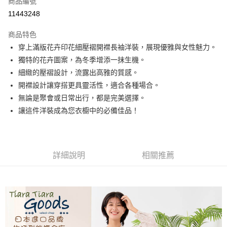
商品編號
超商取貨付款
11443248
LINE Pay
商品特色
Apple Pay
穿上滿版花卉印花細壓褶開襟長袖洋裝，展現優雅與女性魅力。
獨特的花卉圖案，為冬季增添一抹生機。
悠遊付
細緻的壓褶設計，流露出高雅的質感。
Google Pay
開襟設計讓穿搭更具靈活性，適合各種場合。
無論是聚會或日常出行，都是完美選擇。
全盈+PAY
讓這件洋裝成為您衣櫥中的必備佳品！
AFTEE先享後付
相關說明
【關於「AFTEE先享後付」】
ATM付款
AFTEE先享後付是「在收到商品之後才付款」的支付方式。 讓您購物簡單
詳細說明
相關推薦
便利好安心！
１．簡單：不需註冊會員、不需綁卡、不需儲值。
運送方式
２．便利：只要手機號碼，簡訊認證，即可結帳。
３．安心：先確認商品／服務後，再付款。
全家取貨付款
每筆NT$60，滿NT$1,800(含以上)免運費
【「AFTEE先享後付」結帳流程】
１．於結帳方式選擇「AFTEE先享後付」後，將跳轉至「AFTEE先享後付」
付款後全家取貨
結帳頁面，進行簡訊認證並確認金額後，即可完成結帳。