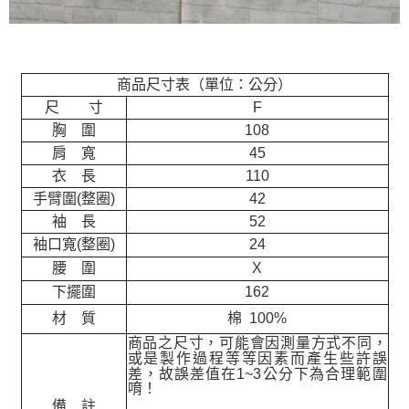
商品尺寸表（單位：公分）
尺 寸
F
胸 圍
108
肩 寬
45
衣 長
110
手臂圍(整圈)
42
袖 長
52
袖口寬(整圈)
24
腰 圍
X
下擺圍
162
材 質
棉 100%
商品之尺寸，可能會因測量方式不同，
或是製作過程等等因素而產生些許誤
差，故誤差值在
1~3
公分下為合理範圍
唷！
備 註