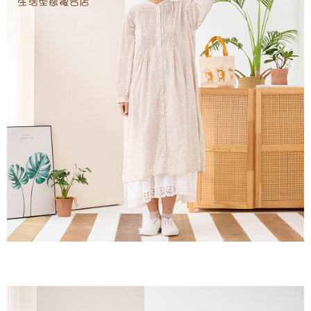
２．訂單成立數日內，您將收到繳費通知簡訊。
每筆NT$60，滿NT$1,800(含以上)免運費
３．收到繳費通知簡訊後14天內，點擊此簡訊中的連結，可透過四大超商／
ATM／網路銀行／等多元方式進行付款，方視為交易完成。
7-11取貨付款
※ 請注意：結帳手續完成當下不需立刻繳費，但若您需要取消訂單，請聯絡
每筆NT$60，滿NT$2,000(含以上)免運費
購買商品的店家。未經商家同意取消之訂單仍視為有效，需透過AFTEE先享
後付繳納相關費用。
付款後7-11取貨
※ 交易是否成功請以「AFTEE先享後付 」之結帳頁面顯示為準，若有關於
是否繳費成功／繳費後需取消欲退款等相關疑問，請聯繫「AFTEE先享後付
每筆NT$60，滿NT$2,000(含以上)免運費
客戶支援中心」
https://netprotections.freshdesk.com/support/home
黑貓宅急便(包裹尺寸60cm以下)
【注意事項】
１．透過由恩沛科技股份有限公司提供之「AFTEE先享後付」服務完成之交
每筆NT$100，滿NT$2,000(含以上)免運費
易，需依本服務之必要範圍內提供個人資料，並將交易相關給付款項請求債
權轉讓予恩沛科技股份有限公司。
黑貓宅急便(包裹尺寸90cm以下)
２．關於個人資料處理事宜，請瀏覽以下網址：
每筆NT$140，滿NT$2,000(含以上)免運費
https://aftee.tw/terms/#terms3
３．未成年的使用者請事先徵得法定代理人或監護人之同意方可使用
「AFTEE先享後付」，若未經同意申辦者引起之損失，本公司不負相關責
任。
４．使用「AFTEE先享後付」時，將依據個別帳號之用戶狀況，依本公司即
時審查核予不同之上限額度；若仍有額度不足之情形，本公司將視審查結果
請求用戶進行身份認證。
５．嚴禁一人註冊多個帳號或使用他人資訊註冊。若發現惡意使用之情形，
恩沛科技股份有限公司將有權停止該用戶之使用額度並採取法律行動。