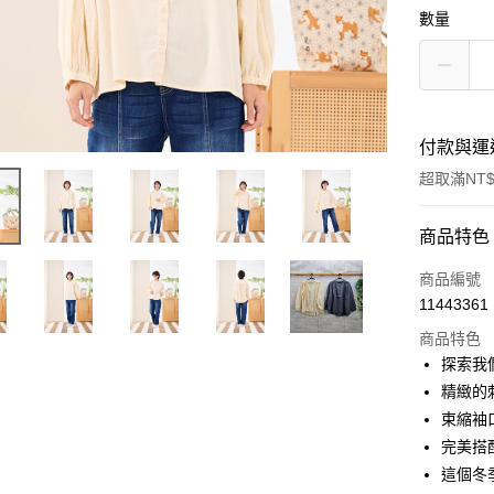
數量
付款與運
超取滿NT$
付款方式
商品特色
信用卡一
商品編號
11443361
超商取貨
商品特色
LINE Pay
探索我
精緻的
Apple Pay
束縮袖
悠遊付
完美搭
這個冬
Google Pa