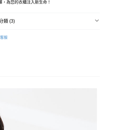
擇，為您的衣櫃注入新生命！
享後付
類 (3)
FTEE先享後付」】
OPS
襯衫
先享後付是「在收到商品之後才付款」的支付方式。 讓您購物簡單
客服
心！
Sale ⇒ 5折起
：不需註冊會員、不需綁卡、不需儲值。
簡約系列
：只要手機號碼，簡訊認證，即可結帳。
：先確認商品／服務後，再付款。
付款
EE先享後付」結帳流程】
0，滿NT$1,800(含以上)免運費
方式選擇「AFTEE先享後付」後，將跳轉至「AFTEE先享後
頁面，進行簡訊認證並確認金額後，即可完成結帳。
家取貨
成立數日內，您將收到繳費通知簡訊。
費通知簡訊後14天內，點擊此簡訊中的連結，可透過四大超商
0，滿NT$1,800(含以上)免運費
網路銀行／等多元方式進行付款，方視為交易完成。
：結帳手續完成當下不需立刻繳費，但若您需要取消訂單，請聯
付款
的店家。未經商家同意取消之訂單仍視為有效，需透過AFTEE
繳納相關費用。
0，滿NT$2,000(含以上)免運費
否成功請以「AFTEE先享後付 」之結帳頁面顯示為準，若有關於
功／繳費後需取消欲退款等相關疑問，請聯繫「AFTEE先享後
1取貨
援中心」
https://netprotections.freshdesk.com/support/home
0，滿NT$2,000(含以上)免運費