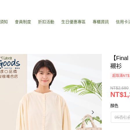
須知
會員制度
折扣活動
生日優惠專區
專櫃資訊
信用卡
【Fin
襯衫
超取滿NT$
NT$2,680
NT$1,
顏色
05杏仁