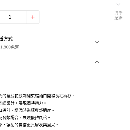
清除
紀錄
送方式
1,800免運
次付款
付款
們的蕾絲花紋刺繡束縮袖口開襟長袖襯衫。
刺繡設計，展現獨特魅力。
口設計，增添時尚感與舒適度。
配各類場合，展現優雅風格。
季，讓您的穿搭更具層次與風采。
y