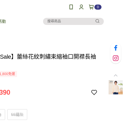
0
活動
al Sale】蕾絲花紋刺繡束縮袖口開襟長袖
1,800免運
390
白
55鐵灰