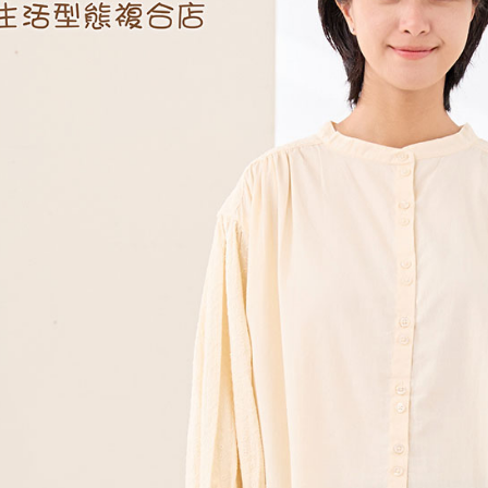
【注意事
黑貓宅急便
１．透過由
交易，需
每筆NT$1
求債權轉
２．關於
黑貓宅急便
https://aft
每筆NT$1
３．未成
「AFTE
任。
４．使用「
即時審查
結果請求
５．嚴禁
形，恩沛
動。