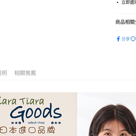
立即選
全盈+PAY
AFTEE先
商品相關分
相關說明
【關於「A
◆ 上衣 T
ATM付款
AFTEE
分享
便利好安
🉐 Final 
１．簡單
🖤🤍黑白
２．便利
運送方式
３．安心
全家取貨
【「AFT
說明
相關推薦
每筆NT$6
１．於結帳
付」結帳
付款後全
２．訂單
３．收到繳
每筆NT$6
／ATM／
※ 請注意
7-11取貨
絡購買商品
先享後付
每筆NT$6
※ 交易是
是否繳費成
付款後7-1
付客戶支
每筆NT$6