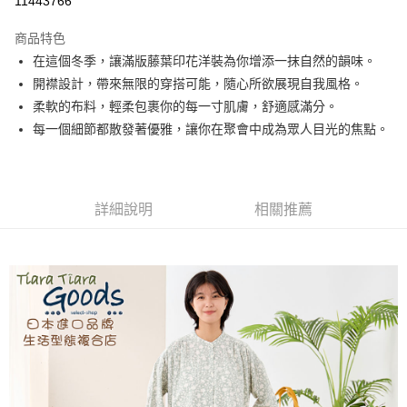
11443766
LINE Pay
商品特色
Apple Pay
在這個冬季，讓滿版藤葉印花洋裝為你增添一抹自然的韻味。
開襟設計，帶來無限的穿搭可能，隨心所欲展現自我風格。
悠遊付
柔軟的布料，輕柔包裹你的每一寸肌膚，舒適感滿分。
Google Pay
每一個細節都散發著優雅，讓你在聚會中成為眾人目光的焦點。
全盈+PAY
AFTEE先享後付
詳細說明
相關推薦
相關說明
【關於「AFTEE先享後付」】
ATM付款
AFTEE先享後付是「在收到商品之後才付款」的支付方式。 讓您購物簡單
便利好安心！
１．簡單：不需註冊會員、不需綁卡、不需儲值。
運送方式
２．便利：只要手機號碼，簡訊認證，即可結帳。
３．安心：先確認商品／服務後，再付款。
全家取貨付款
每筆NT$60，滿NT$1,800(含以上)免運費
【「AFTEE先享後付」結帳流程】
１．於結帳方式選擇「AFTEE先享後付」後，將跳轉至「AFTEE先享後付」
付款後全家取貨
結帳頁面，進行簡訊認證並確認金額後，即可完成結帳。
２．訂單成立數日內，您將收到繳費通知簡訊。
每筆NT$60，滿NT$1,800(含以上)免運費