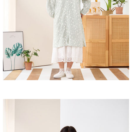
３．收到繳費通知簡訊後14天內，點擊此簡訊中的連結，可透過四大超商／
ATM／網路銀行／等多元方式進行付款，方視為交易完成。
7-11取貨付款
※ 請注意：結帳手續完成當下不需立刻繳費，但若您需要取消訂單，請聯絡
每筆NT$60，滿NT$2,000(含以上)免運費
購買商品的店家。未經商家同意取消之訂單仍視為有效，需透過AFTEE先享
後付繳納相關費用。
付款後7-11取貨
※ 交易是否成功請以「AFTEE先享後付 」之結帳頁面顯示為準，若有關於
是否繳費成功／繳費後需取消欲退款等相關疑問，請聯繫「AFTEE先享後付
每筆NT$60，滿NT$2,000(含以上)免運費
客戶支援中心」
https://netprotections.freshdesk.com/support/home
黑貓宅急便(包裹尺寸60cm以下)
【注意事項】
１．透過由恩沛科技股份有限公司提供之「AFTEE先享後付」服務完成之交
每筆NT$100，滿NT$2,000(含以上)免運費
易，需依本服務之必要範圍內提供個人資料，並將交易相關給付款項請求債
權轉讓予恩沛科技股份有限公司。
黑貓宅急便(包裹尺寸90cm以下)
２．關於個人資料處理事宜，請瀏覽以下網址：
每筆NT$140，滿NT$2,000(含以上)免運費
https://aftee.tw/terms/#terms3
３．未成年的使用者請事先徵得法定代理人或監護人之同意方可使用
「AFTEE先享後付」，若未經同意申辦者引起之損失，本公司不負相關責
任。
４．使用「AFTEE先享後付」時，將依據個別帳號之用戶狀況，依本公司即
時審查核予不同之上限額度；若仍有額度不足之情形，本公司將視審查結果
請求用戶進行身份認證。
５．嚴禁一人註冊多個帳號或使用他人資訊註冊。若發現惡意使用之情形，
恩沛科技股份有限公司將有權停止該用戶之使用額度並採取法律行動。