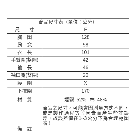
商品尺寸表（單位：公分）
尺 寸
F
胸 圍
128
肩 寬
58
衣 長
101
手臂圍(整圈)
42
袖 長
46
袖口寬(整圈)
20
腰 圍
X
下擺圍
170
材 質
嫘縈 52% 棉 48%
商品之尺寸，可能會因測量方式不同，
或是製作過程等等因素而產生些許誤
差，故誤差值在
1~3
公分下為合理範圍
唷！
備 註