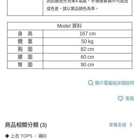
因拍攝燈光效果&電腦、手機螢幕顯示可能造
成色差，請以實品顏色為準。
Model 資料
身 高
167 cm
體 重
50 kg
胸 圍
82 cm
腰 圍
60 cm
臀 圍
90 cm
顯示電腦版詳細說明
客服
商品相關分類 (3)
查看全部
◆ 上衣 TOPS
襯衫