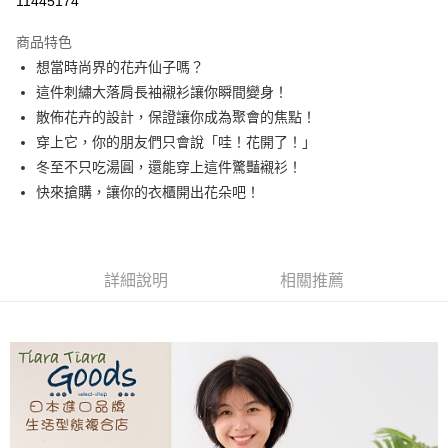
11445174
LINE Pay
商品特色
Apple Pay
想當時尚界的花卉仙子嗎？
這件刺繡大落肩長袖襯衫讓你瞬間變身！
悠遊付
散佈花卉的設計，保證讓你成為聚會的焦點！
Google Pay
穿上它，你的朋友們只會說「哇！花開了！」
冬至不只吃湯圓，還能穿上這件驚豔襯衫！
全盈+PAY
快來搶購，讓你的衣櫃開出花朵吧！
AFTEE先享後付
相關說明
【關於「AFTEE先享後付」】
ATM付款
AFTEE先享後付是「在收到商品之後才付款」的支付方式。 讓您購物簡單
詳細說明
相關推薦
便利好安心！
１．簡單：不需註冊會員、不需綁卡、不需儲值。
運送方式
２．便利：只要手機號碼，簡訊認證，即可結帳。
３．安心：先確認商品／服務後，再付款。
全家取貨付款
每筆NT$60，滿NT$1,800(含以上)免運費
【「AFTEE先享後付」結帳流程】
１．於結帳方式選擇「AFTEE先享後付」後，將跳轉至「AFTEE先享後付」
付款後全家取貨
結帳頁面，進行簡訊認證並確認金額後，即可完成結帳。
２．訂單成立數日內，您將收到繳費通知簡訊。
每筆NT$60，滿NT$1,800(含以上)免運費