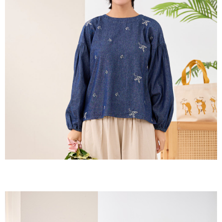
３．收到繳費通知簡訊後14天內，點擊此簡訊中的連結，可透過四大超商／
ATM／網路銀行／等多元方式進行付款，方視為交易完成。
7-11取貨付款
※ 請注意：結帳手續完成當下不需立刻繳費，但若您需要取消訂單，請聯絡
每筆NT$60，滿NT$2,000(含以上)免運費
購買商品的店家。未經商家同意取消之訂單仍視為有效，需透過AFTEE先享
後付繳納相關費用。
付款後7-11取貨
※ 交易是否成功請以「AFTEE先享後付 」之結帳頁面顯示為準，若有關於
是否繳費成功／繳費後需取消欲退款等相關疑問，請聯繫「AFTEE先享後付
每筆NT$60，滿NT$2,000(含以上)免運費
客戶支援中心」
https://netprotections.freshdesk.com/support/home
黑貓宅急便(包裹尺寸60cm以下)
【注意事項】
１．透過由恩沛科技股份有限公司提供之「AFTEE先享後付」服務完成之交
每筆NT$100，滿NT$2,000(含以上)免運費
易，需依本服務之必要範圍內提供個人資料，並將交易相關給付款項請求債
權轉讓予恩沛科技股份有限公司。
黑貓宅急便(包裹尺寸90cm以下)
２．關於個人資料處理事宜，請瀏覽以下網址：
每筆NT$140，滿NT$2,000(含以上)免運費
https://aftee.tw/terms/#terms3
３．未成年的使用者請事先徵得法定代理人或監護人之同意方可使用
「AFTEE先享後付」，若未經同意申辦者引起之損失，本公司不負相關責
任。
４．使用「AFTEE先享後付」時，將依據個別帳號之用戶狀況，依本公司即
時審查核予不同之上限額度；若仍有額度不足之情形，本公司將視審查結果
請求用戶進行身份認證。
５．嚴禁一人註冊多個帳號或使用他人資訊註冊。若發現惡意使用之情形，
恩沛科技股份有限公司將有權停止該用戶之使用額度並採取法律行動。