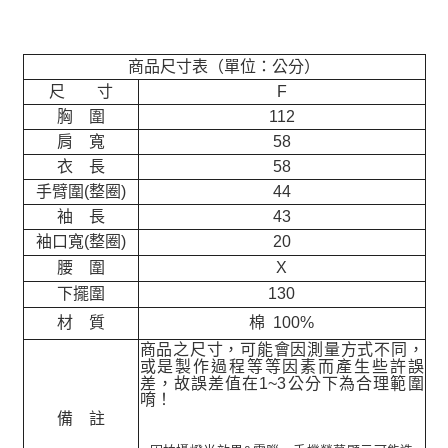
商品尺寸表（單位：公分）
尺 寸
F
胸 圍
112
肩 寬
58
衣 長
58
手臂圍(整圈)
44
袖 長
43
袖口寬(整圈)
20
腰 圍
X
下擺圍
130
材 質
棉 100%
商品之尺寸，可能會因測量方式不同，
或是製作過程等等因素而產生些許誤
差，故誤差值在
1~3
公分下為合理範圍
唷！
備 註