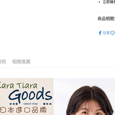
立即擁
全盈+PAY
AFTEE先
商品相關分
相關說明
【關於「A
◆ 上衣 T
ATM付款
AFTEE
分享
便利好安
🉐 Final 
１．簡單
💗 💗甜
２．便利
運送方式
３．安心
全家取貨
【「AFT
說明
相關推薦
每筆NT$6
１．於結帳
付」結帳
付款後全
２．訂單
３．收到繳
每筆NT$6
／ATM／
※ 請注意
7-11取貨
絡購買商品
先享後付
每筆NT$6
※ 交易是
是否繳費成
付款後7-1
付客戶支
每筆NT$6