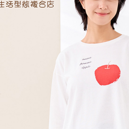
【注意事
黑貓宅急便
１．透過由
交易，需
每筆NT$1
求債權轉
２．關於
黑貓宅急便
https://aft
每筆NT$1
３．未成
「AFTE
任。
４．使用「
即時審查
結果請求
５．嚴禁
形，恩沛
動。