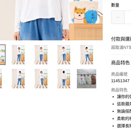
數量
付款與運
超取滿NT$
付款方式
商品特色
信用卡一
商品編號
11451347
超商取貨
商品特色
LINE Pay
讓你的
這款蘋
Apple Pay
無論搭
悠遊付
柔軟的
選擇長
Google Pa