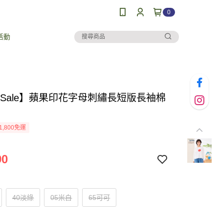
0
活動
al Sale】蘋果印花字母刺繡長短版長袖棉
1,800免運
90
40淡綠
05米白
65可可