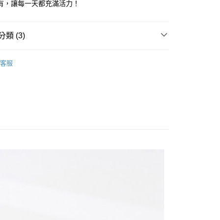
有，讓每一天都充滿活力！
享後付
類 (3)
FTEE先享後付」】
OPS
T恤/丸類上衣
先享後付是「在收到商品之後才付款」的支付方式。 讓您購物簡單
客服
心！
Sale ⇒ 5折起
：不需註冊會員、不需綁卡、不需儲值。
美印花刺繡系列
：只要手機號碼，簡訊認證，即可結帳。
：先確認商品／服務後，再付款。
付款
EE先享後付」結帳流程】
0，滿NT$1,800(含以上)免運費
方式選擇「AFTEE先享後付」後，將跳轉至「AFTEE先享後
頁面，進行簡訊認證並確認金額後，即可完成結帳。
家取貨
成立數日內，您將收到繳費通知簡訊。
費通知簡訊後14天內，點擊此簡訊中的連結，可透過四大超商
0，滿NT$1,800(含以上)免運費
網路銀行／等多元方式進行付款，方視為交易完成。
：結帳手續完成當下不需立刻繳費，但若您需要取消訂單，請聯
付款
的店家。未經商家同意取消之訂單仍視為有效，需透過AFTEE
繳納相關費用。
0，滿NT$2,000(含以上)免運費
否成功請以「AFTEE先享後付 」之結帳頁面顯示為準，若有關於
功／繳費後需取消欲退款等相關疑問，請聯繫「AFTEE先享後
1取貨
援中心」
https://netprotections.freshdesk.com/support/home
0，滿NT$2,000(含以上)免運費