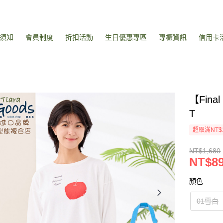
須知
會員制度
折扣活動
生日優惠專區
專櫃資訊
信用卡
【Fin
T
超取滿NT$
NT$1,680
NT$8
顏色
01雪白