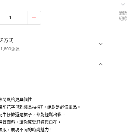
清除
紀錄
送方式
1,800免運
次付款
付款
休閒風格更具個性！
果印花字母刺繡長袖棉T，絕對是必備單品。
配牛仔褲還是裙子，都能輕鬆出彩。
棉質面料，讓你感受舒適與自在。
短版，展現不同的時尚魅力！
y