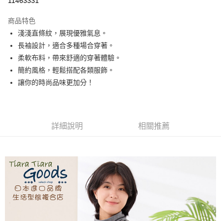
11463331
LINE Pay
商品特色
Apple Pay
淺淺直條紋，展現優雅氣息。
長袖設計，適合多種場合穿著。
悠遊付
柔軟布料，帶來舒適的穿著體驗。
Google Pay
簡約風格，輕鬆搭配各類服飾。
讓你的時尚品味更加分！
全盈+PAY
AFTEE先享後付
相關說明
詳細說明
相關推薦
【關於「AFTEE先享後付」】
ATM付款
AFTEE先享後付是「在收到商品之後才付款」的支付方式。 讓您購物簡單
便利好安心！
１．簡單：不需註冊會員、不需綁卡、不需儲值。
運送方式
２．便利：只要手機號碼，簡訊認證，即可結帳。
３．安心：先確認商品／服務後，再付款。
全家取貨付款
每筆NT$60，滿NT$1,800(含以上)免運費
【「AFTEE先享後付」結帳流程】
１．於結帳方式選擇「AFTEE先享後付」後，將跳轉至「AFTEE先享後付」
付款後全家取貨
結帳頁面，進行簡訊認證並確認金額後，即可完成結帳。
２．訂單成立數日內，您將收到繳費通知簡訊。
每筆NT$60，滿NT$1,800(含以上)免運費