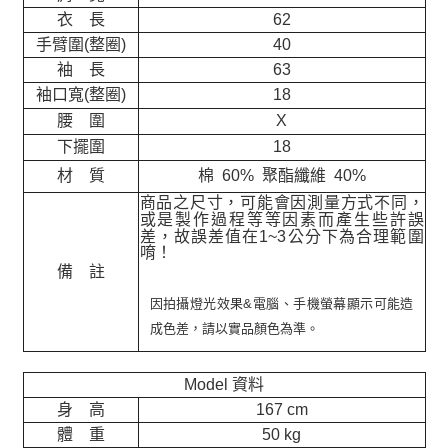
衣 長
62
手臂圍(整圈)
40
袖 長
63
袖口寬(整圈)
18
腰 圍
X
下擺圍
18
材 質
棉 60% 聚酯纖維 40%
商品之尺寸，可能會因測量方式不同，
或是製作過程等等因素而產生些許誤
差，故誤差值在
1~3
公分下為合理範圍
唷！
備 註
因拍攝燈光效果&電腦、手機螢幕顯示可能造
成色差，請以實品顏色為準。
Model 資料
身 高
167 cm
體 重
50 kg