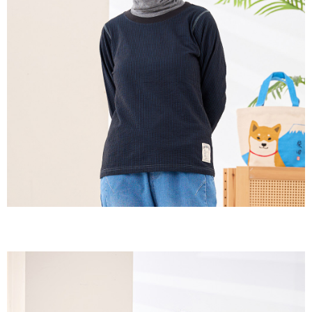
３．收到繳費通知簡訊後14天內，點擊此簡訊中的連結，可透過四大超商／
ATM／網路銀行／等多元方式進行付款，方視為交易完成。
7-11取貨付款
※ 請注意：結帳手續完成當下不需立刻繳費，但若您需要取消訂單，請聯絡
每筆NT$60，滿NT$2,000(含以上)免運費
購買商品的店家。未經商家同意取消之訂單仍視為有效，需透過AFTEE先享
後付繳納相關費用。
付款後7-11取貨
※ 交易是否成功請以「AFTEE先享後付 」之結帳頁面顯示為準，若有關於
是否繳費成功／繳費後需取消欲退款等相關疑問，請聯繫「AFTEE先享後付
每筆NT$60，滿NT$2,000(含以上)免運費
客戶支援中心」
https://netprotections.freshdesk.com/support/home
黑貓宅急便(包裹尺寸60cm以下)
【注意事項】
１．透過由恩沛科技股份有限公司提供之「AFTEE先享後付」服務完成之交
每筆NT$100，滿NT$2,000(含以上)免運費
易，需依本服務之必要範圍內提供個人資料，並將交易相關給付款項請求債
權轉讓予恩沛科技股份有限公司。
黑貓宅急便(包裹尺寸90cm以下)
２．關於個人資料處理事宜，請瀏覽以下網址：
每筆NT$140，滿NT$2,000(含以上)免運費
https://aftee.tw/terms/#terms3
３．未成年的使用者請事先徵得法定代理人或監護人之同意方可使用
「AFTEE先享後付」，若未經同意申辦者引起之損失，本公司不負相關責
任。
４．使用「AFTEE先享後付」時，將依據個別帳號之用戶狀況，依本公司即
時審查核予不同之上限額度；若仍有額度不足之情形，本公司將視審查結果
請求用戶進行身份認證。
５．嚴禁一人註冊多個帳號或使用他人資訊註冊。若發現惡意使用之情形，
恩沛科技股份有限公司將有權停止該用戶之使用額度並採取法律行動。