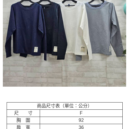
商品尺寸表（單位：公分）
尺 寸
F
胸 圍
92
肩 寬
36