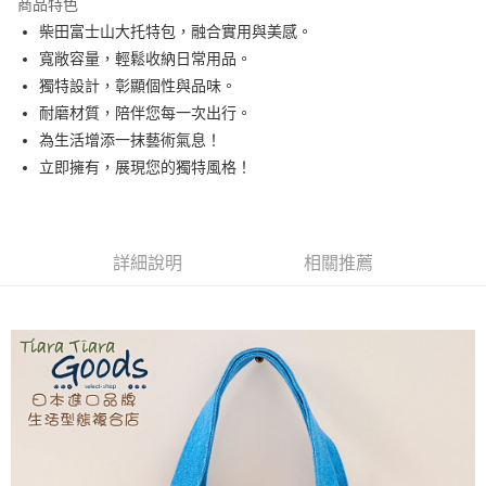
商品特色
Apple Pay
柴田富士山大托特包，融合實用與美感。
寬敞容量，輕鬆收納日常用品。
悠遊付
獨特設計，彰顯個性與品味。
Google Pay
耐磨材質，陪伴您每一次出行。
為生活增添一抹藝術氣息！
全盈+PAY
立即擁有，展現您的獨特風格！
AFTEE先享後付
相關說明
【關於「AFTEE先享後付」】
ATM付款
AFTEE先享後付是「在收到商品之後才付款」的支付方式。 讓您購物簡單
詳細說明
相關推薦
便利好安心！
１．簡單：不需註冊會員、不需綁卡、不需儲值。
運送方式
２．便利：只要手機號碼，簡訊認證，即可結帳。
３．安心：先確認商品／服務後，再付款。
全家取貨付款
每筆NT$60，滿NT$1,800(含以上)免運費
【「AFTEE先享後付」結帳流程】
１．於結帳方式選擇「AFTEE先享後付」後，將跳轉至「AFTEE先享後付」
付款後全家取貨
結帳頁面，進行簡訊認證並確認金額後，即可完成結帳。
２．訂單成立數日內，您將收到繳費通知簡訊。
每筆NT$60，滿NT$1,800(含以上)免運費
３．收到繳費通知簡訊後14天內，點擊此簡訊中的連結，可透過四大超商／
ATM／網路銀行／等多元方式進行付款，方視為交易完成。
7-11取貨付款