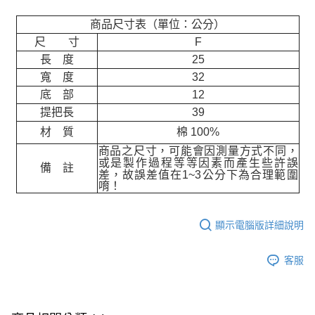
商品尺寸表（單位：公分）
尺 寸
F
長 度
25
寬 度
32
底 部
12
提把長
39
材 質
棉 100%
商品之尺寸，可能會因測量方式不同，
或是製作過程等等因素而產生些許誤
備 註
差，故誤差值在
1~3
公分下為合理範圍
唷！
顯示電腦版詳細說明
客服