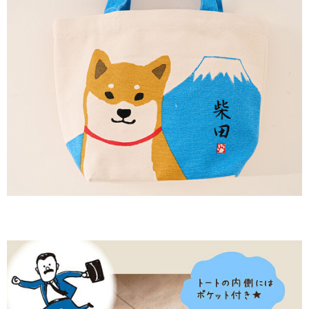
※ 請注意：結帳手續完成當下不需立刻繳費，但若您需要取消訂單，請聯絡
每筆NT$60，滿NT$2,000(含以上)免運費
購買商品的店家。未經商家同意取消之訂單仍視為有效，需透過AFTEE先享
後付繳納相關費用。
付款後7-11取貨
※ 交易是否成功請以「AFTEE先享後付 」之結帳頁面顯示為準，若有關於
是否繳費成功／繳費後需取消欲退款等相關疑問，請聯繫「AFTEE先享後付
每筆NT$60，滿NT$2,000(含以上)免運費
客戶支援中心」
https://netprotections.freshdesk.com/support/home
黑貓宅急便(包裹尺寸60cm以下)
【注意事項】
１．透過由恩沛科技股份有限公司提供之「AFTEE先享後付」服務完成之交
每筆NT$100，滿NT$2,000(含以上)免運費
易，需依本服務之必要範圍內提供個人資料，並將交易相關給付款項請求債
權轉讓予恩沛科技股份有限公司。
黑貓宅急便(包裹尺寸90cm以下)
２．關於個人資料處理事宜，請瀏覽以下網址：
每筆NT$140，滿NT$2,000(含以上)免運費
https://aftee.tw/terms/#terms3
３．未成年的使用者請事先徵得法定代理人或監護人之同意方可使用
「AFTEE先享後付」，若未經同意申辦者引起之損失，本公司不負相關責
任。
４．使用「AFTEE先享後付」時，將依據個別帳號之用戶狀況，依本公司即
時審查核予不同之上限額度；若仍有額度不足之情形，本公司將視審查結果
請求用戶進行身份認證。
５．嚴禁一人註冊多個帳號或使用他人資訊註冊。若發現惡意使用之情形，
恩沛科技股份有限公司將有權停止該用戶之使用額度並採取法律行動。