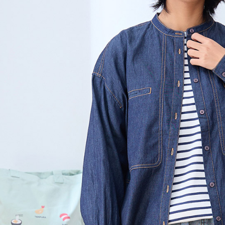
黑貓宅急便
１．透過由
交易，需
每筆NT$1
求債權轉
２．關於
黑貓宅急便
https://aft
每筆NT$1
３．未成
「AFTE
任。
４．使用「
即時審查
結果請求
５．嚴禁
形，恩沛
動。