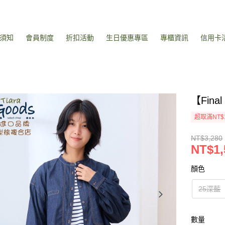
須知
會員制度
折扣活動
生日優惠專區
專櫃資訊
信用卡
【Fin
超取滿NT$
NT$3,280
NT$1,
顏色
25深藍
數量