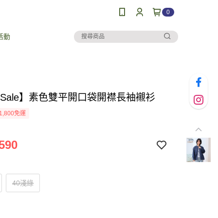
0
活動
al Sale】素色雙平開口袋開襟長袖襯衫
1,800免運
590
40淺綠