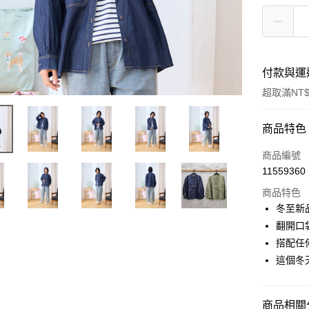
付款與運
超取滿NT$
付款方式
商品特色
信用卡一
商品編號
11559360
超商取貨
商品特色
LINE Pay
冬至新
翻開口
Apple Pay
搭配任
悠遊付
這個冬
Google Pa
商品相關分
全盈+PAY