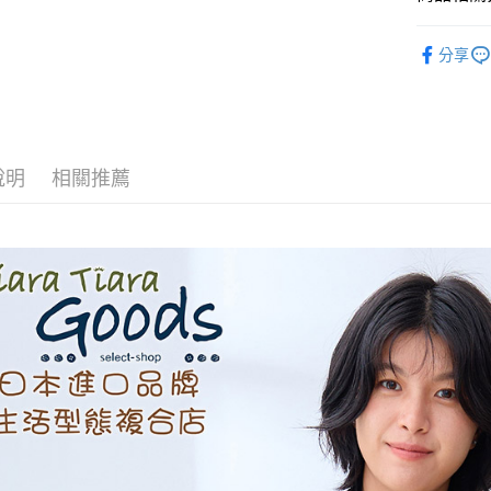
AFTEE先
◆ 上衣 T
分享
相關說明
🉐 Final 
【關於「A
ATM付款
AFTEE
🌳🌳山
便利好安
１．簡單
２．便利
運送方式
說明
相關推薦
３．安心
全家取貨
【「AFT
每筆NT$6
１．於結帳
付」結帳
付款後全
２．訂單
３．收到繳
每筆NT$6
／ATM／
※ 請注意
7-11取貨
絡購買商品
先享後付
每筆NT$6
※ 交易是
是否繳費成
付款後7-1
付客戶支
每筆NT$6
【注意事