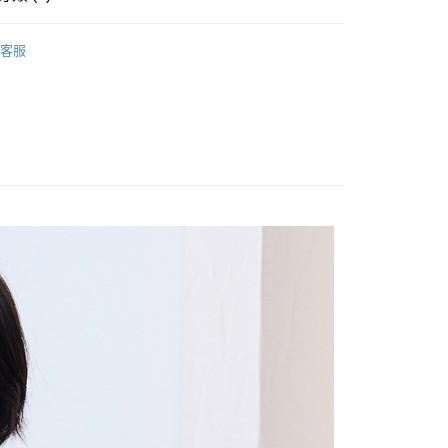
享後付
OPS
襯衫
客服
Sale ⇒ 5折起
FTEE先享後付」】
先享後付是「在收到商品之後才付款」的支付方式。 讓您購物簡單
林&森林休閒系列
心！
：不需註冊會員、不需綁卡、不需儲值。
：只要手機號碼，簡訊認證，即可結帳。
：先確認商品／服務後，再付款。
付款
EE先享後付」結帳流程】
0，滿NT$1,800(含以上)免運費
方式選擇「AFTEE先享後付」後，將跳轉至「AFTEE先享後
頁面，進行簡訊認證並確認金額後，即可完成結帳。
家取貨
成立數日內，您將收到繳費通知簡訊。
費通知簡訊後14天內，點擊此簡訊中的連結，可透過四大超商
0，滿NT$1,800(含以上)免運費
網路銀行／等多元方式進行付款，方視為交易完成。
：結帳手續完成當下不需立刻繳費，但若您需要取消訂單，請聯
付款
的店家。未經商家同意取消之訂單仍視為有效，需透過AFTEE
繳納相關費用。
0，滿NT$2,000(含以上)免運費
否成功請以「AFTEE先享後付 」之結帳頁面顯示為準，若有關於
功／繳費後需取消欲退款等相關疑問，請聯繫「AFTEE先享後
1取貨
援中心」
https://netprotections.freshdesk.com/support/home
0，滿NT$2,000(含以上)免運費
項】