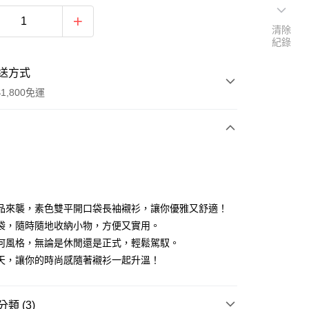
清除
紀錄
送方式
1,800免運
次付款
付款
品來襲，素色雙平開口袋長袖襯衫，讓你優雅又舒適！
袋，隨時隨地收納小物，方便又實用。
何風格，無論是休閒還是正式，輕鬆駕馭。
天，讓你的時尚感隨著襯衫一起升溫！
y
類 (3)