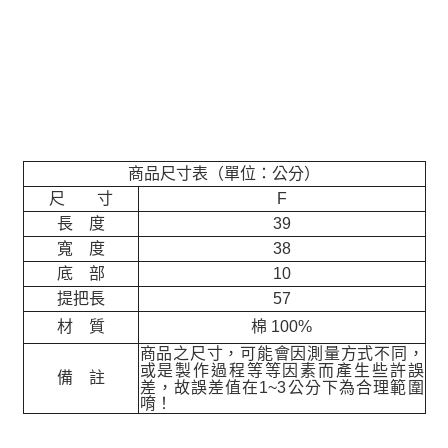
商品尺寸表（單位：公分）
尺 寸
F
長 度
39
寬 度
38
底 部
10
提把長
57
材 質
棉 100%
商品之尺寸，可能會因測量方式不同，
或是製作過程等等因素而產生些許誤
備 註
差，故誤差值在
1~3
公分下為合理範圍
唷！