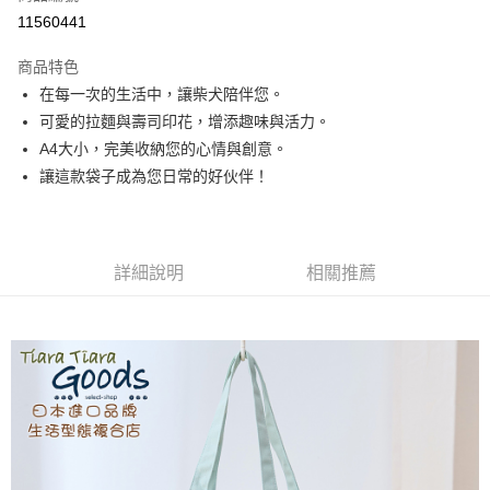
超商取貨付款
11560441
LINE Pay
商品特色
Apple Pay
在每一次的生活中，讓柴犬陪伴您。
可愛的拉麵與壽司印花，增添趣味與活力。
悠遊付
A4大小，完美收納您的心情與創意。
Google Pay
讓這款袋子成為您日常的好伙伴！
全盈+PAY
AFTEE先享後付
詳細說明
相關推薦
相關說明
【關於「AFTEE先享後付」】
ATM付款
AFTEE先享後付是「在收到商品之後才付款」的支付方式。 讓您購物簡單
便利好安心！
１．簡單：不需註冊會員、不需綁卡、不需儲值。
運送方式
２．便利：只要手機號碼，簡訊認證，即可結帳。
３．安心：先確認商品／服務後，再付款。
全家取貨付款
每筆NT$60，滿NT$1,800(含以上)免運費
【「AFTEE先享後付」結帳流程】
１．於結帳方式選擇「AFTEE先享後付」後，將跳轉至「AFTEE先享後付」
付款後全家取貨
結帳頁面，進行簡訊認證並確認金額後，即可完成結帳。