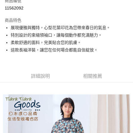
商品編號
超商取貨付款
11562092
LINE Pay
商品特色
Apple Pay
展現優雅與獨特，心型花葉印花為您帶來春日的氣息。
特別設計的束縮領袖口，讓每個動作都充滿魅力。
悠遊付
柔軟舒適的面料，完美貼合您的肌膚。
Google Pay
這款長袖洋裝，讓您在任何場合都能自信綻放。
全盈+PAY
AFTEE先享後付
詳細說明
相關推薦
相關說明
【關於「AFTEE先享後付」】
ATM付款
AFTEE先享後付是「在收到商品之後才付款」的支付方式。 讓您購物簡單
便利好安心！
１．簡單：不需註冊會員、不需綁卡、不需儲值。
運送方式
２．便利：只要手機號碼，簡訊認證，即可結帳。
３．安心：先確認商品／服務後，再付款。
全家取貨付款
每筆NT$60，滿NT$1,800(含以上)免運費
【「AFTEE先享後付」結帳流程】
１．於結帳方式選擇「AFTEE先享後付」後，將跳轉至「AFTEE先享後付」
付款後全家取貨
結帳頁面，進行簡訊認證並確認金額後，即可完成結帳。