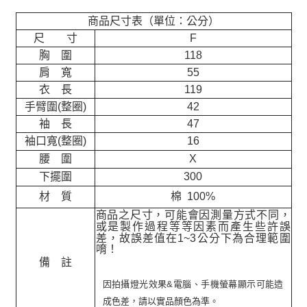
商品尺寸表（單位：公分）
尺 寸
F
胸 圍
118
肩 寬
55
衣 長
119
手臂圍(整圈)
42
袖 長
47
袖口寬(整圈)
16
腰 圍
X
下擺圍
300
材 質
棉 100%
商品之尺寸，可能會因測量方式不同，
或是製作過程等等因素而產生些許誤
差，故誤差值在
1~3
公分下為合理範圍
唷！
備 註
因拍攝燈光效果&電腦、手機螢幕顯示可能造
成色差，請以實品顏色為準。