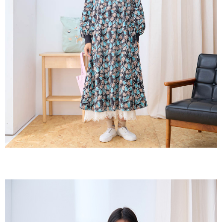
２．訂單成立數日內，您將收到繳費通知簡訊。
每筆NT$60，滿NT$1,800(含以上)免運費
３．收到繳費通知簡訊後14天內，點擊此簡訊中的連結，可透過四大超商／
ATM／網路銀行／等多元方式進行付款，方視為交易完成。
7-11取貨付款
※ 請注意：結帳手續完成當下不需立刻繳費，但若您需要取消訂單，請聯絡
每筆NT$60，滿NT$2,000(含以上)免運費
購買商品的店家。未經商家同意取消之訂單仍視為有效，需透過AFTEE先享
後付繳納相關費用。
付款後7-11取貨
※ 交易是否成功請以「AFTEE先享後付 」之結帳頁面顯示為準，若有關於
是否繳費成功／繳費後需取消欲退款等相關疑問，請聯繫「AFTEE先享後付
每筆NT$60，滿NT$2,000(含以上)免運費
客戶支援中心」
https://netprotections.freshdesk.com/support/home
黑貓宅急便(包裹尺寸60cm以下)
【注意事項】
１．透過由恩沛科技股份有限公司提供之「AFTEE先享後付」服務完成之交
每筆NT$100，滿NT$2,000(含以上)免運費
易，需依本服務之必要範圍內提供個人資料，並將交易相關給付款項請求債
權轉讓予恩沛科技股份有限公司。
黑貓宅急便(包裹尺寸90cm以下)
２．關於個人資料處理事宜，請瀏覽以下網址：
每筆NT$140，滿NT$2,000(含以上)免運費
https://aftee.tw/terms/#terms3
３．未成年的使用者請事先徵得法定代理人或監護人之同意方可使用
「AFTEE先享後付」，若未經同意申辦者引起之損失，本公司不負相關責
任。
４．使用「AFTEE先享後付」時，將依據個別帳號之用戶狀況，依本公司即
時審查核予不同之上限額度；若仍有額度不足之情形，本公司將視審查結果
請求用戶進行身份認證。
５．嚴禁一人註冊多個帳號或使用他人資訊註冊。若發現惡意使用之情形，
恩沛科技股份有限公司將有權停止該用戶之使用額度並採取法律行動。