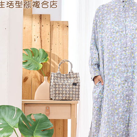
【注意事
黑貓宅急便
１．透過由
交易，需
每筆NT$1
求債權轉
２．關於
黑貓宅急便
https://aft
每筆NT$1
３．未成
「AFTE
任。
４．使用「
即時審查
結果請求
５．嚴禁
形，恩沛
動。