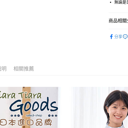
無論是
全盈+PAY
AFTEE先
商品相關分
相關說明
【關於「A
◆ 洋裝 ON
ATM付款
AFTEE
分享
便利好安
💗 💗甜
１．簡單
🌼🌼春夏
２．便利
運送方式
３．安心
全家取貨
【「AFT
說明
相關推薦
每筆NT$6
１．於結帳
付」結帳
付款後全
２．訂單
３．收到繳
每筆NT$6
／ATM／
※ 請注意
7-11取貨
絡購買商品
先享後付
每筆NT$6
※ 交易是
是否繳費成
付款後7-1
付客戶支
每筆NT$6