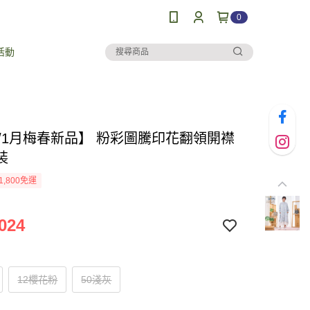
0
活動
26/1月梅春新品】 粉彩圖騰印花翻領開襟
裝
1,800免運
024
12櫻花粉
50淺灰