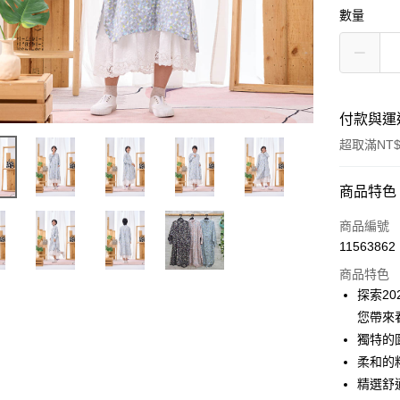
數量
付款與運
超取滿NT$
付款方式
商品特色
信用卡一
商品編號
11563862
超商取貨
商品特色
LINE Pay
探索2
您帶來
Apple Pay
獨特的
悠遊付
柔和的
精選舒
Google Pa