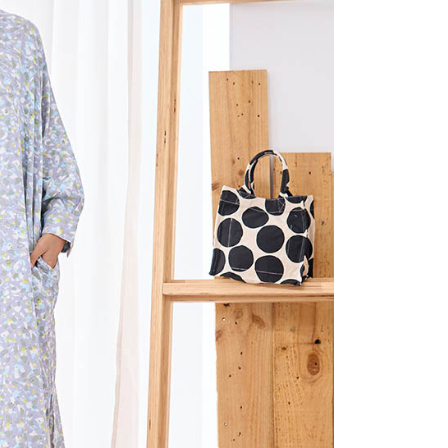
項】
(包裹尺寸60cm以下)
恩沛科技股份有限公司提供之「AFTEE先享後付」服務完成之
依本服務之必要範圍內提供個人資料，並將交易相關給付款項請
00，滿NT$2,000(含以上)免運費
讓予恩沛科技股份有限公司。
個人資料處理事宜，請瀏覽以下網址：
(包裹尺寸90cm以下)
ee.tw/terms/#terms3
40，滿NT$2,000(含以上)免運費
年的使用者請事先徵得法定代理人或監護人之同意方可使用
E先享後付」，若未經同意申辦者引起之損失，本公司不負相關責
AFTEE先享後付」時，將依據個別帳號之用戶狀況，依本公司
核予不同之上限額度；若仍有額度不足之情形，本公司將視審查
用戶進行身份認證。
一人註冊多個帳號或使用他人資訊註冊。若發現惡意使用之情
科技股份有限公司將有權停止該用戶之使用額度並採取法律行