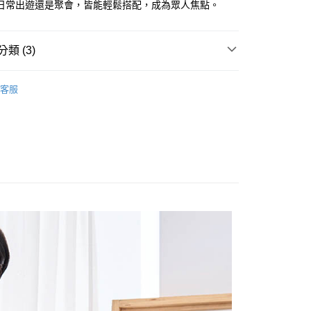
日常出遊還是聚會，皆能輕鬆搭配，成為眾人焦點。
享後付
類 (3)
FTEE先享後付」】
E PIECE
先享後付是「在收到商品之後才付款」的支付方式。 讓您購物簡單
客服
心！
美印花刺繡系列
：不需註冊會員、不需綁卡、不需儲值。
新品上市==>65折起
：只要手機號碼，簡訊認證，即可結帳。
：先確認商品／服務後，再付款。
付款
EE先享後付」結帳流程】
0，滿NT$1,800(含以上)免運費
方式選擇「AFTEE先享後付」後，將跳轉至「AFTEE先享後
頁面，進行簡訊認證並確認金額後，即可完成結帳。
家取貨
成立數日內，您將收到繳費通知簡訊。
費通知簡訊後14天內，點擊此簡訊中的連結，可透過四大超商
0，滿NT$1,800(含以上)免運費
網路銀行／等多元方式進行付款，方視為交易完成。
：結帳手續完成當下不需立刻繳費，但若您需要取消訂單，請聯
付款
的店家。未經商家同意取消之訂單仍視為有效，需透過AFTEE
繳納相關費用。
0，滿NT$2,000(含以上)免運費
否成功請以「AFTEE先享後付 」之結帳頁面顯示為準，若有關於
功／繳費後需取消欲退款等相關疑問，請聯繫「AFTEE先享後
1取貨
援中心」
https://netprotections.freshdesk.com/support/home
0，滿NT$2,000(含以上)免運費