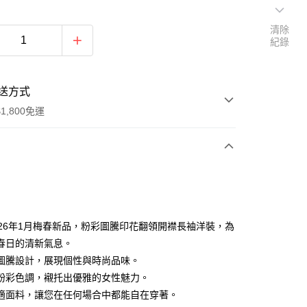
清除
紀錄
送方式
1,800免運
次付款
付款
026年1月梅春新品，粉彩圖騰印花翻領開襟長袖洋裝，為
春日的清新氣息。
圖騰設計，展現個性與時尚品味。
粉彩色調，襯托出優雅的女性魅力。
適面料，讓您在任何場合中都能自在穿著。
y