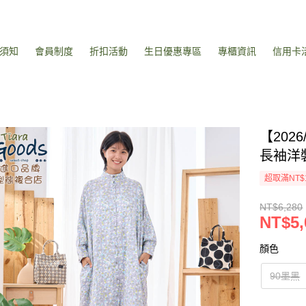
須知
會員制度
折扣活動
生日優惠專區
專櫃資訊
信用卡
【20
長袖洋
超取滿NT$
NT$6,280
NT$5,
顏色
90墨黑