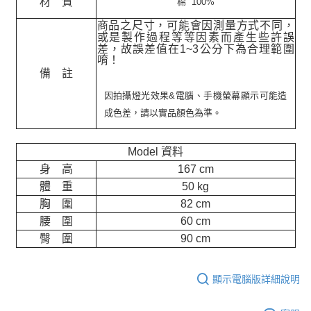
材 質
棉 100%
商品之尺寸，可能會因測量方式不同，
或是製作過程等等因素而產生些許誤
差，故誤差值在
1~3
公分下為合理範圍
唷！
備 註
因拍攝燈光效果&電腦、手機螢幕顯示可能造
成色差，請以實品顏色為準。
Model 資料
身 高
167 cm
體 重
50 kg
胸 圍
82 cm
腰 圍
60 cm
臀 圍
90 cm
顯示電腦版詳細說明