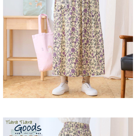
２．訂單成立數日內，您將收到繳費通知簡訊。
每筆NT$60，滿NT$1,800(含以上)免運費
３．收到繳費通知簡訊後14天內，點擊此簡訊中的連結，可透過四大超商／
ATM／網路銀行／等多元方式進行付款，方視為交易完成。
7-11取貨付款
※ 請注意：結帳手續完成當下不需立刻繳費，但若您需要取消訂單，請聯絡
每筆NT$60，滿NT$2,000(含以上)免運費
購買商品的店家。未經商家同意取消之訂單仍視為有效，需透過AFTEE先享
後付繳納相關費用。
付款後7-11取貨
※ 交易是否成功請以「AFTEE先享後付 」之結帳頁面顯示為準，若有關於
是否繳費成功／繳費後需取消欲退款等相關疑問，請聯繫「AFTEE先享後付
每筆NT$60，滿NT$2,000(含以上)免運費
客戶支援中心」
https://netprotections.freshdesk.com/support/home
黑貓宅急便(包裹尺寸60cm以下)
【注意事項】
１．透過由恩沛科技股份有限公司提供之「AFTEE先享後付」服務完成之交
每筆NT$100，滿NT$2,000(含以上)免運費
易，需依本服務之必要範圍內提供個人資料，並將交易相關給付款項請求債
權轉讓予恩沛科技股份有限公司。
黑貓宅急便(包裹尺寸90cm以下)
２．關於個人資料處理事宜，請瀏覽以下網址：
每筆NT$140，滿NT$2,000(含以上)免運費
https://aftee.tw/terms/#terms3
３．未成年的使用者請事先徵得法定代理人或監護人之同意方可使用
「AFTEE先享後付」，若未經同意申辦者引起之損失，本公司不負相關責
任。
４．使用「AFTEE先享後付」時，將依據個別帳號之用戶狀況，依本公司即
時審查核予不同之上限額度；若仍有額度不足之情形，本公司將視審查結果
請求用戶進行身份認證。
５．嚴禁一人註冊多個帳號或使用他人資訊註冊。若發現惡意使用之情形，
恩沛科技股份有限公司將有權停止該用戶之使用額度並採取法律行動。