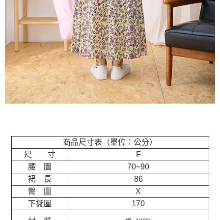
商品尺寸表（單位：公分）
尺 寸
F
腰 圍
70~90
裙 長
86
臀 圍
X
下擺圍
170