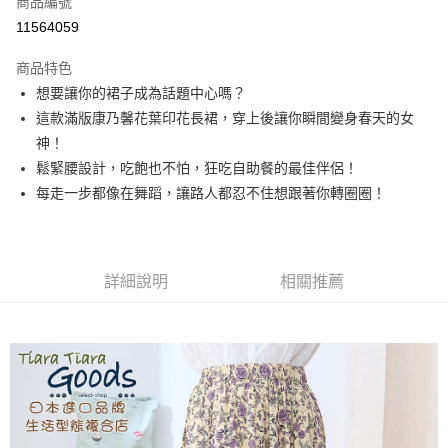
商品編號
超商取貨付款
11564059
LINE Pay
商品特色
Apple Pay
想要讓你的裙子成為話題中心嗎？
這款滿版康乃馨花葉印花長裙，穿上後讓你瞬間變身春天的女
悠遊付
神！
Google Pay
鬆緊腰設計，吃飽也不怕，狂吃自助餐的最佳伴侶！
每走一步都像在舞蹈，讓路人都忍不住想跟著你轉圈圈！
全盈+PAY
AFTEE先享後付
相關說明
詳細說明
相關推薦
【關於「AFTEE先享後付」】
ATM付款
AFTEE先享後付是「在收到商品之後才付款」的支付方式。 讓您購物簡單
便利好安心！
１．簡單：不需註冊會員、不需綁卡、不需儲值。
運送方式
２．便利：只要手機號碼，簡訊認證，即可結帳。
３．安心：先確認商品／服務後，再付款。
全家取貨付款
每筆NT$60，滿NT$1,800(含以上)免運費
【「AFTEE先享後付」結帳流程】
１．於結帳方式選擇「AFTEE先享後付」後，將跳轉至「AFTEE先享後付」
付款後全家取貨
結帳頁面，進行簡訊認證並確認金額後，即可完成結帳。