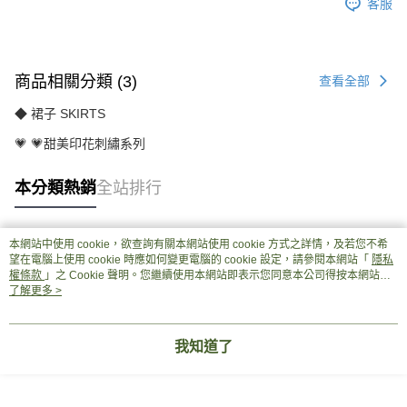
客服
商品相關分類 (3)
查看全部
◆ 裙子 SKIRTS
💗 💗甜美印花刺繡系列
本分類熱銷
全站排行
本網站中使用 cookie，欲查詢有關本網站使用 cookie 方式之詳情，及若您不希
熱門標籤
望在電腦上使用 cookie 時應如何變更電腦的 cookie 設定，請參閱本網站「
隱私
權條款
」之 Cookie 聲明。您繼續使用本網站即表示您同意本公司得按本網站使
用條款之 Cookie 聲明使用 cookie。
了解更多 >
我知道了