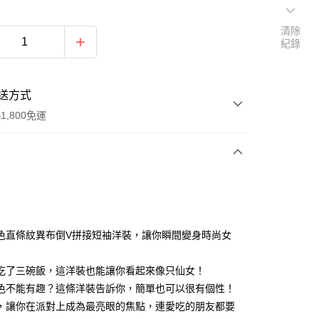
清除
紀錄
送方式
1,800免運
次付款
付款
色直條紋異布倒V拼接短袖洋裝，讓你瞬間變身時尚女
吃了三碗飯，這洋裝也能讓你看起來像只仙女！
色不能有趣？這條洋裝告訴你，簡單也可以很有個性！
，讓你在派對上成為最亮眼的焦點，連愛吃的朋友都要
y