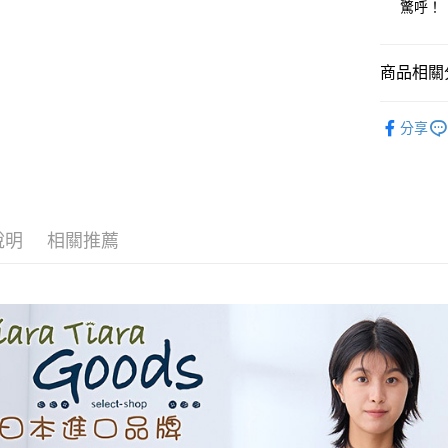
驚呼！
全盈+PAY
AFTEE先
商品相關分
相關說明
【關於「A
◆ 洋裝 ON
ATM付款
AFTEE
分享
便利好安
🉐 Final 
１．簡單
🌳🌳山
２．便利
運送方式
３．安心
全家取貨
【「AFT
說明
相關推薦
每筆NT$6
１．於結帳
付」結帳
付款後全
２．訂單
３．收到繳
每筆NT$6
／ATM／
※ 請注意
7-11取貨
絡購買商品
先享後付
每筆NT$6
※ 交易是
是否繳費成
付款後7-1
付客戶支
每筆NT$6