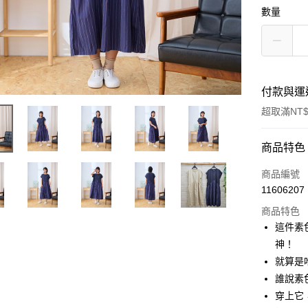
數量
付款與運
超取滿NT$
付款方式
商品特色
信用卡一
商品編號
11606207
超商取貨
商品特色
LINE Pay
這件素
神！
Apple Pay
就算是
悠遊付
誰說素
穿上它
Google Pa