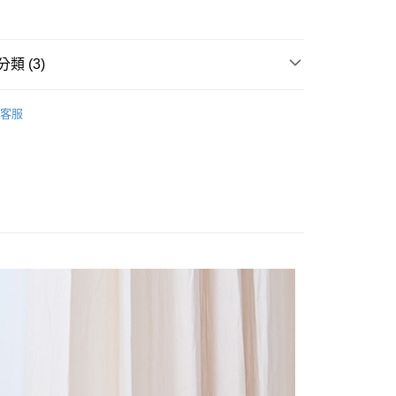
享後付
類 (3)
FTEE先享後付」】
E PIECE
先享後付是「在收到商品之後才付款」的支付方式。 讓您購物簡單
客服
心！
Sale ⇒ 5折起
：不需註冊會員、不需綁卡、不需儲值。
林&森林休閒系列
：只要手機號碼，簡訊認證，即可結帳。
：先確認商品／服務後，再付款。
付款
EE先享後付」結帳流程】
0，滿NT$1,800(含以上)免運費
方式選擇「AFTEE先享後付」後，將跳轉至「AFTEE先享後
頁面，進行簡訊認證並確認金額後，即可完成結帳。
家取貨
成立數日內，您將收到繳費通知簡訊。
費通知簡訊後14天內，點擊此簡訊中的連結，可透過四大超商
0，滿NT$1,800(含以上)免運費
網路銀行／等多元方式進行付款，方視為交易完成。
：結帳手續完成當下不需立刻繳費，但若您需要取消訂單，請聯
付款
的店家。未經商家同意取消之訂單仍視為有效，需透過AFTEE
繳納相關費用。
0，滿NT$2,000(含以上)免運費
否成功請以「AFTEE先享後付 」之結帳頁面顯示為準，若有關於
功／繳費後需取消欲退款等相關疑問，請聯繫「AFTEE先享後
1取貨
援中心」
https://netprotections.freshdesk.com/support/home
0，滿NT$2,000(含以上)免運費