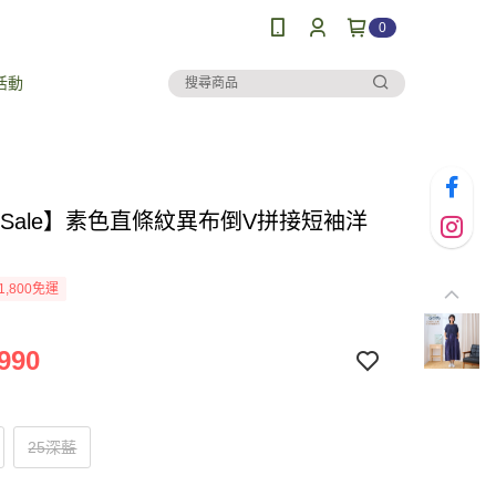
0
活動
al Sale】素色直條紋異布倒V拼接短袖洋
1,800免運
990
25深藍