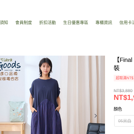
須知
會員制度
折扣活動
生日優惠專區
專櫃資訊
信用卡
【Fin
裝
超取滿NT$
NT$3,880
NT$1,
顏色
05米白