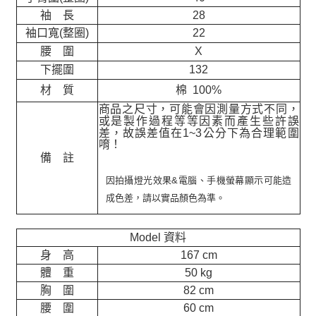
袖 長
28
袖口寬(整圈)
22
腰 圍
X
下擺圍
132
材 質
棉 100%
商品之尺寸，可能會因測量方式不同，
或是製作過程等等因素而產生些許誤
差，故誤差值在
1~3
公分下為合理範圍
唷！
備 註
因拍攝燈光效果&電腦、手機螢幕顯示可能造
成色差，請以實品顏色為準。
Model 資料
身 高
167 cm
體 重
50 kg
胸 圍
82 cm
腰 圍
60 cm