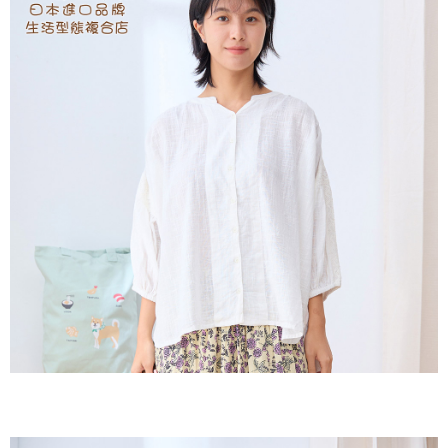
２．訂單成立數日內，您將收到繳費通知簡訊。
每筆NT$60，滿NT$1,800(含以上)免運費
３．收到繳費通知簡訊後14天內，點擊此簡訊中的連結，可透過四大超商／
ATM／網路銀行／等多元方式進行付款，方視為交易完成。
7-11取貨付款
※ 請注意：結帳手續完成當下不需立刻繳費，但若您需要取消訂單，請聯絡
每筆NT$60，滿NT$2,000(含以上)免運費
購買商品的店家。未經商家同意取消之訂單仍視為有效，需透過AFTEE先享
後付繳納相關費用。
付款後7-11取貨
※ 交易是否成功請以「AFTEE先享後付 」之結帳頁面顯示為準，若有關於
是否繳費成功／繳費後需取消欲退款等相關疑問，請聯繫「AFTEE先享後付
每筆NT$60，滿NT$2,000(含以上)免運費
客戶支援中心」
https://netprotections.freshdesk.com/support/home
黑貓宅急便(包裹尺寸60cm以下)
【注意事項】
１．透過由恩沛科技股份有限公司提供之「AFTEE先享後付」服務完成之交
每筆NT$100，滿NT$2,000(含以上)免運費
易，需依本服務之必要範圍內提供個人資料，並將交易相關給付款項請求債
權轉讓予恩沛科技股份有限公司。
黑貓宅急便(包裹尺寸90cm以下)
２．關於個人資料處理事宜，請瀏覽以下網址：
每筆NT$140，滿NT$2,000(含以上)免運費
https://aftee.tw/terms/#terms3
３．未成年的使用者請事先徵得法定代理人或監護人之同意方可使用
「AFTEE先享後付」，若未經同意申辦者引起之損失，本公司不負相關責
任。
４．使用「AFTEE先享後付」時，將依據個別帳號之用戶狀況，依本公司即
時審查核予不同之上限額度；若仍有額度不足之情形，本公司將視審查結果
請求用戶進行身份認證。
５．嚴禁一人註冊多個帳號或使用他人資訊註冊。若發現惡意使用之情形，
恩沛科技股份有限公司將有權停止該用戶之使用額度並採取法律行動。