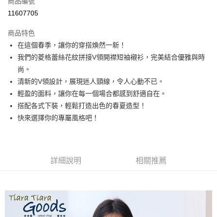
商品編號
超商取貨付款
11607705
LINE Pay
商品特色
Apple Pay
在這個春季，讓你的穿搭煥然一新！
我們的菱格蕾絲花紋拼接V領開襟短袖襯衫，完美結合優雅與時
悠遊付
尚。
Google Pay
清新的V領設計，展現迷人頸線，令人心動不已。
輕盈的面料，讓你在每一個場合都感到舒適自在。
全盈+PAY
搭配各式下裝，輕鬆打造出色的春夏造型！
AFTEE先享後付
快來選擇你的專屬風格吧！
相關說明
【關於「AFTEE先享後付」】
ATM付款
AFTEE先享後付是「在收到商品之後才付款」的支付方式。 讓您購物簡單
便利好安心！
詳細說明
相關推薦
１．簡單：不需註冊會員、不需綁卡、不需儲值。
運送方式
２．便利：只要手機號碼，簡訊認證，即可結帳。
３．安心：先確認商品／服務後，再付款。
全家取貨付款
每筆NT$60，滿NT$1,800(含以上)免運費
【「AFTEE先享後付」結帳流程】
１．於結帳方式選擇「AFTEE先享後付」後，將跳轉至「AFTEE先享後付」
付款後全家取貨
結帳頁面，進行簡訊認證並確認金額後，即可完成結帳。