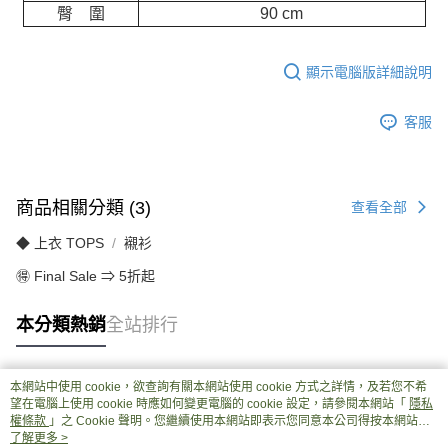
臀 圍
90 cm
顯示電腦版詳細說明
客服
商品相關分類 (3)
查看全部
◆ 上衣 TOPS
襯衫
🉐 Final Sale ⇒ 5折起
本分類熱銷
全站排行
本網站中使用 cookie，欲查詢有關本網站使用 cookie 方式之詳情，及若您不希
熱門標籤
望在電腦上使用 cookie 時應如何變更電腦的 cookie 設定，請參閱本網站「
隱私
權條款
」之 Cookie 聲明。您繼續使用本網站即表示您同意本公司得按本網站使
用條款之 Cookie 聲明使用 cookie。
了解更多 >