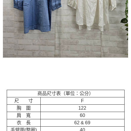
商品尺寸表（單位：公分）
尺 寸
F
胸 圍
122
肩 寬
60
衣 長
62 & 69
手臂圍(整圈)
40