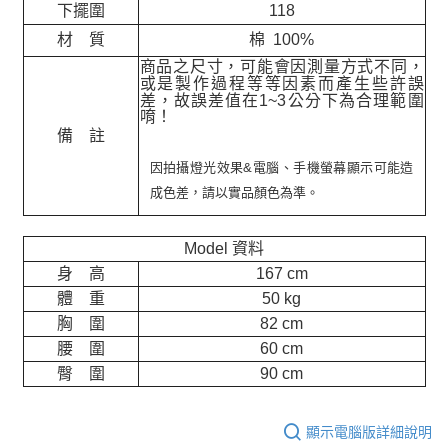
下擺圍
118
材 質
棉 100%
商品之尺寸，可能會因測量方式不同，
或是製作過程等等因素而產生些許誤
差，故誤差值在
1~3
公分下為合理範圍
唷！
備 註
因拍攝燈光效果&電腦、手機螢幕顯示可能造
成色差，請以實品顏色為準。
Model 資料
身 高
167 cm
體 重
50 kg
胸 圍
82 cm
腰 圍
60 cm
臀 圍
90 cm
顯示電腦版詳細說明