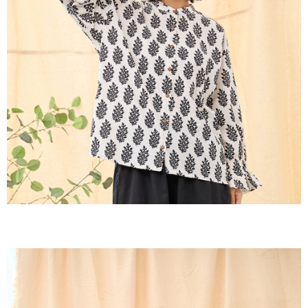
３．收到繳費通知簡訊後14天內，點擊此簡訊中的連結，可透過四大超商／
ATM／網路銀行／等多元方式進行付款，方視為交易完成。
7-11取貨付款
※ 請注意：結帳手續完成當下不需立刻繳費，但若您需要取消訂單，請聯絡
每筆NT$60，滿NT$2,000(含以上)免運費
購買商品的店家。未經商家同意取消之訂單仍視為有效，需透過AFTEE先享
後付繳納相關費用。
付款後7-11取貨
※ 交易是否成功請以「AFTEE先享後付 」之結帳頁面顯示為準，若有關於
是否繳費成功／繳費後需取消欲退款等相關疑問，請聯繫「AFTEE先享後付
每筆NT$60，滿NT$2,000(含以上)免運費
客戶支援中心」
https://netprotections.freshdesk.com/support/home
黑貓宅急便(包裹尺寸60cm以下)
【注意事項】
１．透過由恩沛科技股份有限公司提供之「AFTEE先享後付」服務完成之交
每筆NT$100，滿NT$2,000(含以上)免運費
易，需依本服務之必要範圍內提供個人資料，並將交易相關給付款項請求債
權轉讓予恩沛科技股份有限公司。
黑貓宅急便(包裹尺寸90cm以下)
２．關於個人資料處理事宜，請瀏覽以下網址：
每筆NT$140，滿NT$2,000(含以上)免運費
https://aftee.tw/terms/#terms3
３．未成年的使用者請事先徵得法定代理人或監護人之同意方可使用
「AFTEE先享後付」，若未經同意申辦者引起之損失，本公司不負相關責
任。
４．使用「AFTEE先享後付」時，將依據個別帳號之用戶狀況，依本公司即
時審查核予不同之上限額度；若仍有額度不足之情形，本公司將視審查結果
請求用戶進行身份認證。
５．嚴禁一人註冊多個帳號或使用他人資訊註冊。若發現惡意使用之情形，
恩沛科技股份有限公司將有權停止該用戶之使用額度並採取法律行動。