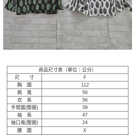
商品尺寸表（單位：公分）
尺 寸
F
胸 圍
112
肩 寬
56
衣 長
56
手臂圍(整圈)
39
袖 長
47
袖口寬(整圈)
24
腰 圍
X