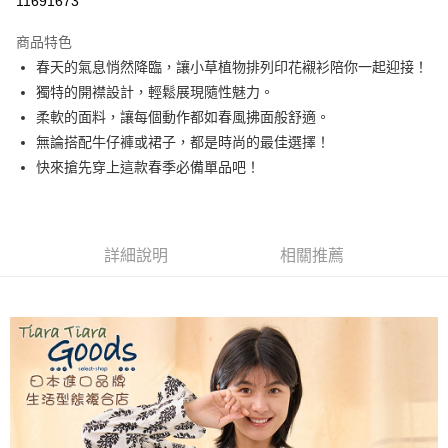
11691673
LINE Pay
商品特色
Apple Pay
春天的氣息悄然降臨，讓小草植物排列印花襯衫陪你一起迎接！
獨特的開襟設計，輕鬆展現隨性魅力。
悠遊付
柔軟的面料，讓每個動作都如春風拂面般舒適。
Google Pay
無論搭配牛仔褲或裙子，都是時尚的最佳選擇！
快來搶先穿上這款春季必備單品吧！
全盈+PAY
AFTEE先享後付
相關說明
詳細說明
相關推薦
【關於「AFTEE先享後付」】
ATM付款
AFTEE先享後付是「在收到商品之後才付款」的支付方式。 讓您購物簡單
便利好安心！
１．簡單：不需註冊會員、不需綁卡、不需儲值。
運送方式
２．便利：只要手機號碼，簡訊認證，即可結帳。
３．安心：先確認商品／服務後，再付款。
全家取貨付款
每筆NT$60，滿NT$1,800(含以上)免運費
【「AFTEE先享後付」結帳流程】
１．於結帳方式選擇「AFTEE先享後付」後，將跳轉至「AFTEE先享後付」
付款後全家取貨
結帳頁面，進行簡訊認證並確認金額後，即可完成結帳。
２．訂單成立數日內，您將收到繳費通知簡訊。
每筆NT$60，滿NT$1,800(含以上)免運費