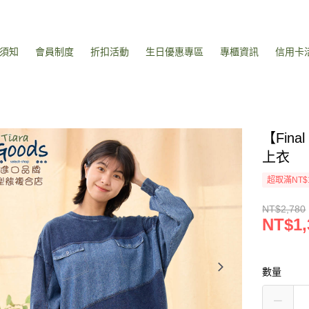
須知
會員制度
折扣活動
生日優惠專區
專櫃資訊
信用卡
【Fin
上衣
超取滿NT$
NT$2,780
NT$1,
數量