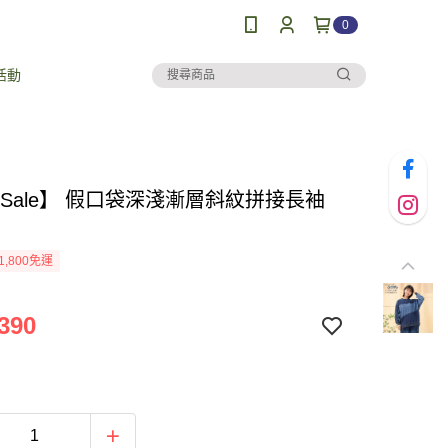
0
活動
al Sale】 假口袋深淺漸層斜紋拼接長袖
1,800免運
390