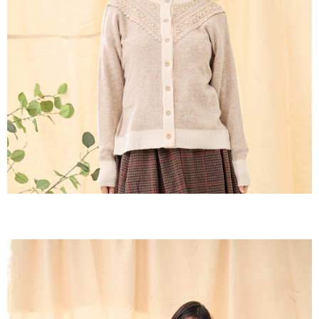
３．收到繳費通知簡訊後14天內，點擊此簡訊中的連結，可透過四大超商／
ATM／網路銀行／等多元方式進行付款，方視為交易完成。
7-11取貨付款
※ 請注意：結帳手續完成當下不需立刻繳費，但若您需要取消訂單，請聯絡
每筆NT$60，滿NT$2,000(含以上)免運費
購買商品的店家。未經商家同意取消之訂單仍視為有效，需透過AFTEE先享
後付繳納相關費用。
付款後7-11取貨
※ 交易是否成功請以「AFTEE先享後付 」之結帳頁面顯示為準，若有關於
是否繳費成功／繳費後需取消欲退款等相關疑問，請聯繫「AFTEE先享後付
每筆NT$60，滿NT$2,000(含以上)免運費
客戶支援中心」
https://netprotections.freshdesk.com/support/home
黑貓宅急便(包裹尺寸60cm以下)
【注意事項】
１．透過由恩沛科技股份有限公司提供之「AFTEE先享後付」服務完成之交
每筆NT$100，滿NT$2,000(含以上)免運費
易，需依本服務之必要範圍內提供個人資料，並將交易相關給付款項請求債
權轉讓予恩沛科技股份有限公司。
黑貓宅急便(包裹尺寸90cm以下)
２．關於個人資料處理事宜，請瀏覽以下網址：
每筆NT$140，滿NT$2,000(含以上)免運費
https://aftee.tw/terms/#terms3
３．未成年的使用者請事先徵得法定代理人或監護人之同意方可使用
「AFTEE先享後付」，若未經同意申辦者引起之損失，本公司不負相關責
任。
４．使用「AFTEE先享後付」時，將依據個別帳號之用戶狀況，依本公司即
時審查核予不同之上限額度；若仍有額度不足之情形，本公司將視審查結果
請求用戶進行身份認證。
５．嚴禁一人註冊多個帳號或使用他人資訊註冊。若發現惡意使用之情形，
恩沛科技股份有限公司將有權停止該用戶之使用額度並採取法律行動。