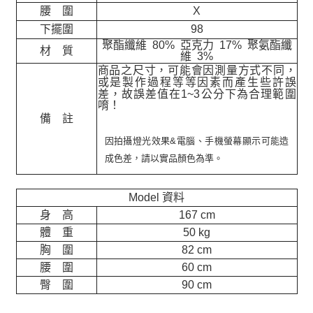
腰 圍
X
下擺圍
98
聚酯纖維 80% 亞克力 17% 聚氨酯纖
材 質
維 3%
商品之尺寸，可能會因測量方式不同，
或是製作過程等等因素而產生些許誤
差，故誤差值在
1~3
公分下為合理範圍
唷！
備 註
因拍攝燈光效果&電腦、手機螢幕顯示可能造
成色差，請以實品顏色為準。
Model 資料
身 高
167 cm
體 重
50 kg
胸 圍
82 cm
腰 圍
60 cm
臀 圍
90 cm