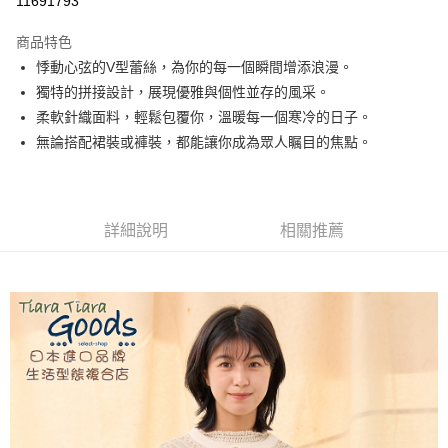
11691793
LINE Pay
商品特色
Apple Pay
悸動心弦的V型蕾絲，為你的每一個瞬間增添浪漫。
獨特的拼接設計，展現優雅與個性並存的風采。
悠遊付
柔軟針織面料，輕鬆包覆你，溫暖每一個寒冷的日子。
Google Pay
無論搭配裙裝或褲裝，都能讓你成為眾人瞩目的焦點。
全盈+PAY
AFTEE先享後付
詳細說明
相關推薦
相關說明
【關於「AFTEE先享後付」】
ATM付款
AFTEE先享後付是「在收到商品之後才付款」的支付方式。 讓您購物簡單
便利好安心！
１．簡單：不需註冊會員、不需綁卡、不需儲值。
運送方式
２．便利：只要手機號碼，簡訊認證，即可結帳。
３．安心：先確認商品／服務後，再付款。
全家取貨付款
每筆NT$60，滿NT$1,800(含以上)免運費
【「AFTEE先享後付」結帳流程】
１．於結帳方式選擇「AFTEE先享後付」後，將跳轉至「AFTEE先享後付」
付款後全家取貨
結帳頁面，進行簡訊認證並確認金額後，即可完成結帳。
２．訂單成立數日內，您將收到繳費通知簡訊。
每筆NT$60，滿NT$1,800(含以上)免運費