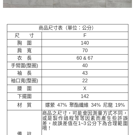
商品尺寸表（單位：公分）
尺 寸
F
胸 圍
140
肩 寬
70
衣 長
60 & 67
手臂圍(整圈)
40
袖 長
43
袖口寬(整圈)
22
腰 圍
X
下擺圍
142
材 質
嫘縈 47% 聚酯纖維 34% 尼龍 19%
商品之尺寸，可能會因測量方式不同，
或是製作過程等等因素而產生些許誤
差，故誤差值在
1~3
公分下為合理範圍
唷！
備 註