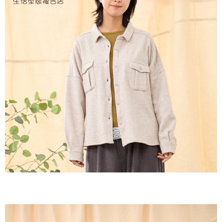
２．訂單成立數日內，您將收到繳費通知簡訊。
每筆NT$60，滿NT$1,800(含以上)免運費
３．收到繳費通知簡訊後14天內，點擊此簡訊中的連結，可透過四大超商／
ATM／網路銀行／等多元方式進行付款，方視為交易完成。
7-11取貨付款
※ 請注意：結帳手續完成當下不需立刻繳費，但若您需要取消訂單，請聯絡
每筆NT$60，滿NT$2,000(含以上)免運費
購買商品的店家。未經商家同意取消之訂單仍視為有效，需透過AFTEE先享
後付繳納相關費用。
付款後7-11取貨
※ 交易是否成功請以「AFTEE先享後付 」之結帳頁面顯示為準，若有關於
是否繳費成功／繳費後需取消欲退款等相關疑問，請聯繫「AFTEE先享後付
每筆NT$60，滿NT$2,000(含以上)免運費
客戶支援中心」
https://netprotections.freshdesk.com/support/home
黑貓宅急便(包裹尺寸60cm以下)
【注意事項】
１．透過由恩沛科技股份有限公司提供之「AFTEE先享後付」服務完成之交
每筆NT$100，滿NT$2,000(含以上)免運費
易，需依本服務之必要範圍內提供個人資料，並將交易相關給付款項請求債
權轉讓予恩沛科技股份有限公司。
黑貓宅急便(包裹尺寸90cm以下)
２．關於個人資料處理事宜，請瀏覽以下網址：
每筆NT$140，滿NT$2,000(含以上)免運費
https://aftee.tw/terms/#terms3
３．未成年的使用者請事先徵得法定代理人或監護人之同意方可使用
「AFTEE先享後付」，若未經同意申辦者引起之損失，本公司不負相關責
任。
４．使用「AFTEE先享後付」時，將依據個別帳號之用戶狀況，依本公司即
時審查核予不同之上限額度；若仍有額度不足之情形，本公司將視審查結果
請求用戶進行身份認證。
５．嚴禁一人註冊多個帳號或使用他人資訊註冊。若發現惡意使用之情形，
恩沛科技股份有限公司將有權停止該用戶之使用額度並採取法律行動。