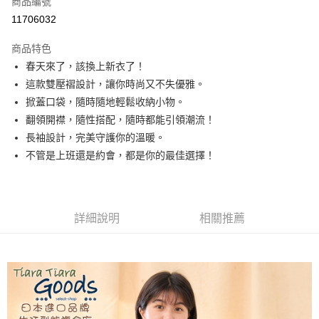
商品編號
超商取貨付款
11706032
LINE Pay
商品特色
Apple Pay
春天來了，該換上新衣了！
這款雙壓褶設計，讓你時尚又不失優雅。
悠遊付
掀蓋口袋，隨時隨地輕鬆收納小物。
Google Pay
翻領開襟，隨性搭配，隨時都能引領潮流！
長袖設計，完美守護你的溫暖。
全盈+PAY
不管是上班還是約會，都是你的最佳選擇！
AFTEE先享後付
相關說明
【關於「AFTEE先享後付」】
ATM付款
AFTEE先享後付是「在收到商品之後才付款」的支付方式。 讓您購物簡單
詳細說明
相關推薦
便利好安心！
１．簡單：不需註冊會員、不需綁卡、不需儲值。
運送方式
２．便利：只要手機號碼，簡訊認證，即可結帳。
３．安心：先確認商品／服務後，再付款。
全家取貨付款
每筆NT$60，滿NT$1,800(含以上)免運費
【「AFTEE先享後付」結帳流程】
１．於結帳方式選擇「AFTEE先享後付」後，將跳轉至「AFTEE先享後付」
付款後全家取貨
結帳頁面，進行簡訊認證並確認金額後，即可完成結帳。