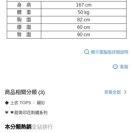
身 高
167 cm
體 重
50 kg
胸 圍
82 cm
腰 圍
60 cm
臀 圍
90 cm
顯示電腦版詳細說明
客服
商品相關分類 (3)
查看全部
◆ 上衣 TOPS
襯衫
💗 💗甜美印花刺繡系列
本分類熱銷
全站排行