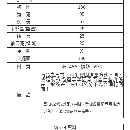
胸 圍
180
肩 寬
95
衣 長
57
手臂圍(整圈)
26
袖 長
25
袖口寬(整圈)
20
腰 圍
X
下擺圍
180
材 質
棉 45% 嫘縈 55%
商品之尺寸，可能會因測量方式不同，
或是製作過程等等因素而產生些許誤
差，故誤差值在
1~3
公分下為合理範圍
唷！
備 註
因拍攝燈光效果&電腦、手機螢幕顯示可能造
成色差，請以實品顏色為準。
Model 資料