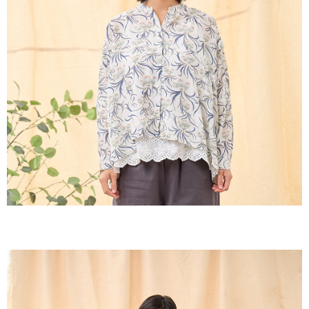
２．訂單成立數日內，您將收到繳費通知簡訊。
每筆NT$60，滿NT$1,800(含以上)免運費
３．收到繳費通知簡訊後14天內，點擊此簡訊中的連結，可透過四大超商／
ATM／網路銀行／等多元方式進行付款，方視為交易完成。
7-11取貨付款
※ 請注意：結帳手續完成當下不需立刻繳費，但若您需要取消訂單，請聯絡
每筆NT$60，滿NT$2,000(含以上)免運費
購買商品的店家。未經商家同意取消之訂單仍視為有效，需透過AFTEE先享
後付繳納相關費用。
付款後7-11取貨
※ 交易是否成功請以「AFTEE先享後付 」之結帳頁面顯示為準，若有關於
是否繳費成功／繳費後需取消欲退款等相關疑問，請聯繫「AFTEE先享後付
每筆NT$60，滿NT$2,000(含以上)免運費
客戶支援中心」
https://netprotections.freshdesk.com/support/home
黑貓宅急便(包裹尺寸60cm以下)
【注意事項】
１．透過由恩沛科技股份有限公司提供之「AFTEE先享後付」服務完成之交
每筆NT$100，滿NT$2,000(含以上)免運費
易，需依本服務之必要範圍內提供個人資料，並將交易相關給付款項請求債
權轉讓予恩沛科技股份有限公司。
黑貓宅急便(包裹尺寸90cm以下)
２．關於個人資料處理事宜，請瀏覽以下網址：
每筆NT$140，滿NT$2,000(含以上)免運費
https://aftee.tw/terms/#terms3
３．未成年的使用者請事先徵得法定代理人或監護人之同意方可使用
「AFTEE先享後付」，若未經同意申辦者引起之損失，本公司不負相關責
任。
４．使用「AFTEE先享後付」時，將依據個別帳號之用戶狀況，依本公司即
時審查核予不同之上限額度；若仍有額度不足之情形，本公司將視審查結果
請求用戶進行身份認證。
５．嚴禁一人註冊多個帳號或使用他人資訊註冊。若發現惡意使用之情形，
恩沛科技股份有限公司將有權停止該用戶之使用額度並採取法律行動。