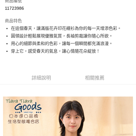
商品編號
超商取貨付款
11723986
LINE Pay
商品特色
Apple Pay
在這個春天，讓滿版花卉印花襯衫為你的每一天增添色彩。
圓領設計輕鬆展現優雅氣質，長袖剪裁讓你隨心所欲。
悠遊付
用心的細節與柔和的色彩，讓每一個瞬間都充滿浪漫。
Google Pay
穿上它，感受春天的氣息，讓心情隨花朵綻放！
全盈+PAY
AFTEE先享後付
詳細說明
相關推薦
相關說明
【關於「AFTEE先享後付」】
ATM付款
AFTEE先享後付是「在收到商品之後才付款」的支付方式。 讓您購物簡單
便利好安心！
１．簡單：不需註冊會員、不需綁卡、不需儲值。
運送方式
２．便利：只要手機號碼，簡訊認證，即可結帳。
３．安心：先確認商品／服務後，再付款。
全家取貨付款
每筆NT$60，滿NT$1,800(含以上)免運費
【「AFTEE先享後付」結帳流程】
１．於結帳方式選擇「AFTEE先享後付」後，將跳轉至「AFTEE先享後付」
付款後全家取貨
結帳頁面，進行簡訊認證並確認金額後，即可完成結帳。