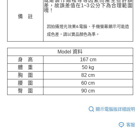
或是製作過程等等因素而產生些許誤
差，故誤差值在
1~3
公分下為合理範圍
唷！
備 註
因拍攝燈光效果&電腦、手機螢幕顯示可能造
成色差，請以實品顏色為準。
Model 資料
身 高
167 cm
體 重
50 kg
胸 圍
82 cm
腰 圍
60 cm
臀 圍
90 cm
顯示電腦版詳細說明
客服