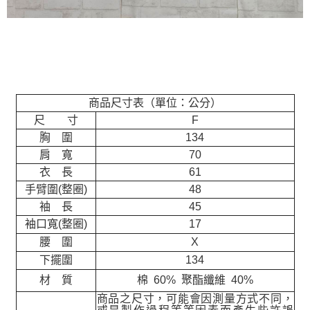
商品尺寸表（單位：公分）
尺 寸
F
胸 圍
134
肩 寬
70
衣 長
61
手臂圍(整圈)
48
袖 長
45
袖口寬(整圈)
17
腰 圍
X
下擺圍
134
材 質
棉 60% 聚酯纖維 40%
商品之尺寸，可能會因測量方式不同，