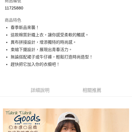
商品編號
超商取貨付款
11725880
LINE Pay
商品特色
Apple Pay
春季新品來襲！
這款棉質針織上衣，讓你感受柔軟的觸感。
悠遊付
異布拼接設計，增添獨特的時尚感。
Google Pay
束縮下擺設計，展現出青春活力。
無論搭配裙子或牛仔褲，輕鬆打造時尚造型！
全盈+PAY
趕快把它加入你的衣櫥吧！
AFTEE先享後付
相關說明
【關於「AFTEE先享後付」】
ATM付款
AFTEE先享後付是「在收到商品之後才付款」的支付方式。 讓您購物簡單
詳細說明
相關推薦
便利好安心！
１．簡單：不需註冊會員、不需綁卡、不需儲值。
運送方式
２．便利：只要手機號碼，簡訊認證，即可結帳。
３．安心：先確認商品／服務後，再付款。
全家取貨付款
每筆NT$60，滿NT$1,800(含以上)免運費
【「AFTEE先享後付」結帳流程】
１．於結帳方式選擇「AFTEE先享後付」後，將跳轉至「AFTEE先享後付」
付款後全家取貨
結帳頁面，進行簡訊認證並確認金額後，即可完成結帳。