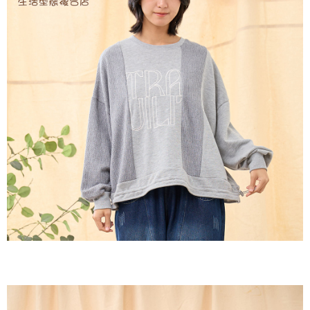
２．訂單成立數日內，您將收到繳費通知簡訊。
每筆NT$60，滿NT$1,800(含以上)免運費
３．收到繳費通知簡訊後14天內，點擊此簡訊中的連結，可透過四大超商／
ATM／網路銀行／等多元方式進行付款，方視為交易完成。
7-11取貨付款
※ 請注意：結帳手續完成當下不需立刻繳費，但若您需要取消訂單，請聯絡
每筆NT$60，滿NT$2,000(含以上)免運費
購買商品的店家。未經商家同意取消之訂單仍視為有效，需透過AFTEE先享
後付繳納相關費用。
付款後7-11取貨
※ 交易是否成功請以「AFTEE先享後付 」之結帳頁面顯示為準，若有關於
是否繳費成功／繳費後需取消欲退款等相關疑問，請聯繫「AFTEE先享後付
每筆NT$60，滿NT$2,000(含以上)免運費
客戶支援中心」
https://netprotections.freshdesk.com/support/home
黑貓宅急便(包裹尺寸60cm以下)
【注意事項】
１．透過由恩沛科技股份有限公司提供之「AFTEE先享後付」服務完成之交
每筆NT$100，滿NT$2,000(含以上)免運費
易，需依本服務之必要範圍內提供個人資料，並將交易相關給付款項請求債
權轉讓予恩沛科技股份有限公司。
黑貓宅急便(包裹尺寸90cm以下)
２．關於個人資料處理事宜，請瀏覽以下網址：
每筆NT$140，滿NT$2,000(含以上)免運費
https://aftee.tw/terms/#terms3
３．未成年的使用者請事先徵得法定代理人或監護人之同意方可使用
「AFTEE先享後付」，若未經同意申辦者引起之損失，本公司不負相關責
任。
４．使用「AFTEE先享後付」時，將依據個別帳號之用戶狀況，依本公司即
時審查核予不同之上限額度；若仍有額度不足之情形，本公司將視審查結果
請求用戶進行身份認證。
５．嚴禁一人註冊多個帳號或使用他人資訊註冊。若發現惡意使用之情形，
恩沛科技股份有限公司將有權停止該用戶之使用額度並採取法律行動。