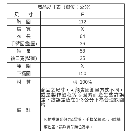
商品尺寸表（單位：公分）
尺 寸
F
胸 圍
112
肩 寬
X
衣 長
64
手臂圍(整圈)
36
袖 長
58
袖口寬(整圈)
25
腰 圍
X
下擺圍
150
材 質
棉 100%
商品之尺寸，可能會因測量方式不同，
或是製作過程等等因素而產生些許誤
差，故誤差值在
1~3
公分下為合理範圍
唷！
備 註
因拍攝燈光效果&電腦、手機螢幕顯示可能造
成色差，請以實品顏色為準。