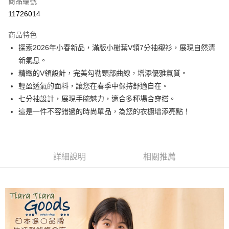
商品編號
超商取貨付款
11726014
LINE Pay
商品特色
Apple Pay
探索2026年小春新品，滿版小樹葉V領7分袖襯衫，展現自然清
新氣息。
悠遊付
精緻的V領設計，完美勾勒頸部曲線，增添優雅氣質。
Google Pay
輕盈透氣的面料，讓您在春季中保持舒適自在。
七分袖設計，展現手腕魅力，適合多種場合穿搭。
全盈+PAY
這是一件不容錯過的時尚單品，為您的衣櫥增添亮點！
AFTEE先享後付
相關說明
【關於「AFTEE先享後付」】
ATM付款
AFTEE先享後付是「在收到商品之後才付款」的支付方式。 讓您購物簡單
詳細說明
相關推薦
便利好安心！
１．簡單：不需註冊會員、不需綁卡、不需儲值。
運送方式
２．便利：只要手機號碼，簡訊認證，即可結帳。
３．安心：先確認商品／服務後，再付款。
全家取貨付款
每筆NT$60，滿NT$1,800(含以上)免運費
【「AFTEE先享後付」結帳流程】
１．於結帳方式選擇「AFTEE先享後付」後，將跳轉至「AFTEE先享後付」
付款後全家取貨
結帳頁面，進行簡訊認證並確認金額後，即可完成結帳。