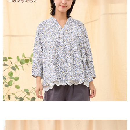
２．訂單成立數日內，您將收到繳費通知簡訊。
每筆NT$60，滿NT$1,800(含以上)免運費
３．收到繳費通知簡訊後14天內，點擊此簡訊中的連結，可透過四大超商／
ATM／網路銀行／等多元方式進行付款，方視為交易完成。
7-11取貨付款
※ 請注意：結帳手續完成當下不需立刻繳費，但若您需要取消訂單，請聯絡
每筆NT$60，滿NT$2,000(含以上)免運費
購買商品的店家。未經商家同意取消之訂單仍視為有效，需透過AFTEE先享
後付繳納相關費用。
付款後7-11取貨
※ 交易是否成功請以「AFTEE先享後付 」之結帳頁面顯示為準，若有關於
是否繳費成功／繳費後需取消欲退款等相關疑問，請聯繫「AFTEE先享後付
每筆NT$60，滿NT$2,000(含以上)免運費
客戶支援中心」
https://netprotections.freshdesk.com/support/home
黑貓宅急便(包裹尺寸60cm以下)
【注意事項】
１．透過由恩沛科技股份有限公司提供之「AFTEE先享後付」服務完成之交
每筆NT$100，滿NT$2,000(含以上)免運費
易，需依本服務之必要範圍內提供個人資料，並將交易相關給付款項請求債
權轉讓予恩沛科技股份有限公司。
黑貓宅急便(包裹尺寸90cm以下)
２．關於個人資料處理事宜，請瀏覽以下網址：
每筆NT$140，滿NT$2,000(含以上)免運費
https://aftee.tw/terms/#terms3
３．未成年的使用者請事先徵得法定代理人或監護人之同意方可使用
「AFTEE先享後付」，若未經同意申辦者引起之損失，本公司不負相關責
任。
４．使用「AFTEE先享後付」時，將依據個別帳號之用戶狀況，依本公司即
時審查核予不同之上限額度；若仍有額度不足之情形，本公司將視審查結果
請求用戶進行身份認證。
５．嚴禁一人註冊多個帳號或使用他人資訊註冊。若發現惡意使用之情形，
恩沛科技股份有限公司將有權停止該用戶之使用額度並採取法律行動。