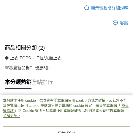
顯示電腦版詳細說明
客服
商品相關分類 (2)
◆ 上衣 TOPS
T恤/丸類上衣
💯春夏新品棉T--優惠5折
本分類熱銷
全站排行
本網站中使用 cookie，欲查詢有關本網站使用 cookie 方式之詳情，及若您不希
熱門標籤
望在電腦上使用 cookie 時應如何變更電腦的 cookie 設定，請參閱本網站「
隱私
權條款
」之 Cookie 聲明。您繼續使用本網站即表示您同意本公司得按本網站使
用條款之 Cookie 聲明使用 cookie。
了解更多 >