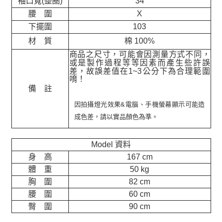
袖口寬(整圈)
34
腰 圍
X
下擺圍
103
材 質
棉 100%
商品之尺寸，可能會因測量方式不同，
或是製作過程等等因素而產生些許誤
差，故誤差值在
1~3
公分下為合理範圍
唷！
備 註
因拍攝燈光效果&電腦、手機螢幕顯示可能造
成色差，請以實品顏色為準。
Model 資料
身 高
167 cm
體 重
50 kg
胸 圍
82 cm
腰 圍
60 cm
臀 圍
90 cm