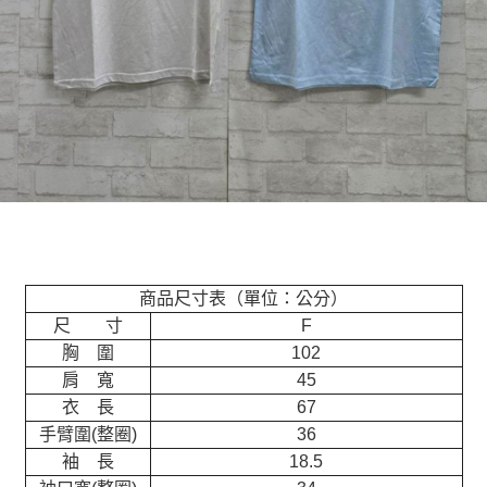
商品尺寸表（單位：公分）
尺 寸
F
胸 圍
102
肩 寬
45
衣 長
67
手臂圍(整圈)
36
袖 長
18.5