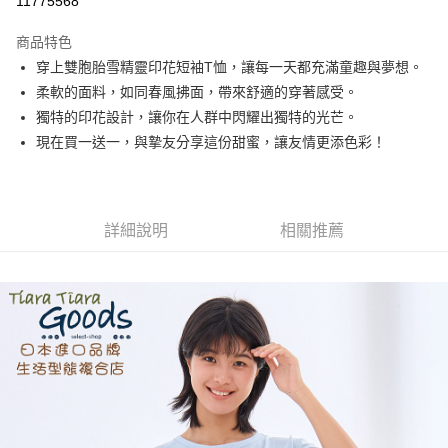
11775568
LINE Pay
商品特色
Apple Pay
穿上雙胞胎雪精靈印花短袖T恤，讓每一天都充滿童趣與夢想。
柔軟的面料，如同春風拂面，帶來舒適的穿著感受。
悠遊付
獨特的印花設計，讓你在人群中閃耀出獨特的光芒。
Google Pay
現在買一送一，與摯友分享這份甜蜜，讓友情更添色彩！
全盈+PAY
AFTEE先享後付
詳細說明
相關推薦
相關說明
【關於「AFTEE先享後付」】
ATM付款
AFTEE先享後付是「在收到商品之後才付款」的支付方式。 讓您購物簡單
便利好安心！
１．簡單：不需註冊會員、不需綁卡、不需儲值。
運送方式
２．便利：只要手機號碼，簡訊認證，即可結帳。
３．安心：先確認商品／服務後，再付款。
全家取貨付款
每筆NT$60，滿NT$1,800(含以上)免運費
【「AFTEE先享後付」結帳流程】
１．於結帳方式選擇「AFTEE先享後付」後，將跳轉至「AFTEE先享後付」
付款後全家取貨
結帳頁面，進行簡訊認證並確認金額後，即可完成結帳。
２．訂單成立數日內，您將收到繳費通知簡訊。
每筆NT$60，滿NT$1,800(含以上)免運費