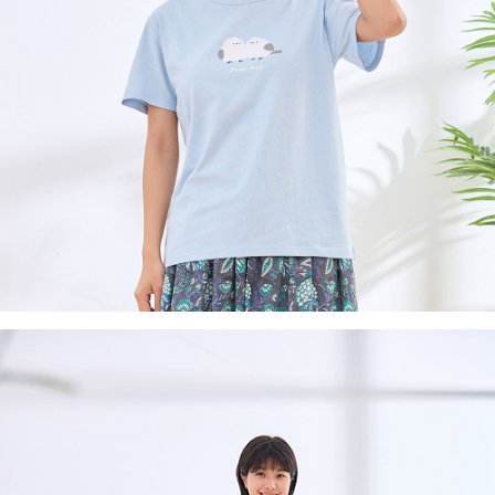
３．收到繳費通知簡訊後14天內，點擊此簡訊中的連結，可透過四大超商／
ATM／網路銀行／等多元方式進行付款，方視為交易完成。
7-11取貨付款
※ 請注意：結帳手續完成當下不需立刻繳費，但若您需要取消訂單，請聯絡
每筆NT$60，滿NT$2,000(含以上)免運費
購買商品的店家。未經商家同意取消之訂單仍視為有效，需透過AFTEE先享
後付繳納相關費用。
付款後7-11取貨
※ 交易是否成功請以「AFTEE先享後付 」之結帳頁面顯示為準，若有關於
是否繳費成功／繳費後需取消欲退款等相關疑問，請聯繫「AFTEE先享後付
每筆NT$60，滿NT$2,000(含以上)免運費
客戶支援中心」
https://netprotections.freshdesk.com/support/home
黑貓宅急便(包裹尺寸60cm以下)
【注意事項】
１．透過由恩沛科技股份有限公司提供之「AFTEE先享後付」服務完成之交
每筆NT$100，滿NT$2,000(含以上)免運費
易，需依本服務之必要範圍內提供個人資料，並將交易相關給付款項請求債
權轉讓予恩沛科技股份有限公司。
黑貓宅急便(包裹尺寸90cm以下)
２．關於個人資料處理事宜，請瀏覽以下網址：
每筆NT$140，滿NT$2,000(含以上)免運費
https://aftee.tw/terms/#terms3
３．未成年的使用者請事先徵得法定代理人或監護人之同意方可使用
「AFTEE先享後付」，若未經同意申辦者引起之損失，本公司不負相關責
任。
４．使用「AFTEE先享後付」時，將依據個別帳號之用戶狀況，依本公司即
時審查核予不同之上限額度；若仍有額度不足之情形，本公司將視審查結果
請求用戶進行身份認證。
５．嚴禁一人註冊多個帳號或使用他人資訊註冊。若發現惡意使用之情形，
恩沛科技股份有限公司將有權停止該用戶之使用額度並採取法律行動。