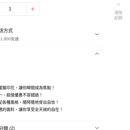
清除
紀錄
送方式
1,800免運
次付款
付款
猩猩印花，讓你瞬間成為焦點！
一，超值優惠不容錯過！
配各種風格，隨時隨地穿出自信！
適的面料，讓你享受全天候的自在！
y
類 (2)