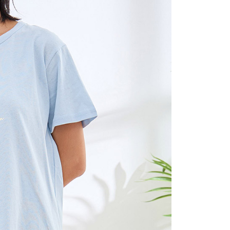
(包裹尺寸60cm以下)
恩沛科技股份有限公司提供之「AFTEE先享後付」服務完成之
依本服務之必要範圍內提供個人資料，並將交易相關給付款項請
00，滿NT$2,000(含以上)免運費
讓予恩沛科技股份有限公司。
個人資料處理事宜，請瀏覽以下網址：
(包裹尺寸90cm以下)
ee.tw/terms/#terms3
40，滿NT$2,000(含以上)免運費
年的使用者請事先徵得法定代理人或監護人之同意方可使用
E先享後付」，若未經同意申辦者引起之損失，本公司不負相關責
AFTEE先享後付」時，將依據個別帳號之用戶狀況，依本公司
核予不同之上限額度；若仍有額度不足之情形，本公司將視審查
用戶進行身份認證。
一人註冊多個帳號或使用他人資訊註冊。若發現惡意使用之情
科技股份有限公司將有權停止該用戶之使用額度並採取法律行