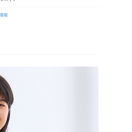
享後付
OPS
T恤/丸類上衣
客服
棉T--優惠5折
FTEE先享後付」】
先享後付是「在收到商品之後才付款」的支付方式。 讓您購物簡單
心！
：不需註冊會員、不需綁卡、不需儲值。
：只要手機號碼，簡訊認證，即可結帳。
：先確認商品／服務後，再付款。
付款
EE先享後付」結帳流程】
0，滿NT$1,800(含以上)免運費
方式選擇「AFTEE先享後付」後，將跳轉至「AFTEE先享後
頁面，進行簡訊認證並確認金額後，即可完成結帳。
家取貨
成立數日內，您將收到繳費通知簡訊。
費通知簡訊後14天內，點擊此簡訊中的連結，可透過四大超商
0，滿NT$1,800(含以上)免運費
網路銀行／等多元方式進行付款，方視為交易完成。
：結帳手續完成當下不需立刻繳費，但若您需要取消訂單，請聯
付款
的店家。未經商家同意取消之訂單仍視為有效，需透過AFTEE
繳納相關費用。
0，滿NT$2,000(含以上)免運費
否成功請以「AFTEE先享後付 」之結帳頁面顯示為準，若有關於
功／繳費後需取消欲退款等相關疑問，請聯繫「AFTEE先享後
1取貨
援中心」
https://netprotections.freshdesk.com/support/home
0，滿NT$2,000(含以上)免運費
項】