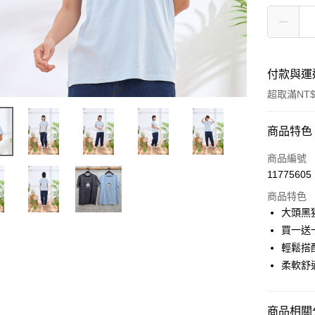
付款與運
超取滿NT$
付款方式
商品特色
信用卡一
商品編號
11775605
超商取貨
商品特色
LINE Pay
大頭黑
買一送
Apple Pay
輕鬆搭
悠遊付
柔軟舒
Google Pa
商品相關分
全盈+PAY