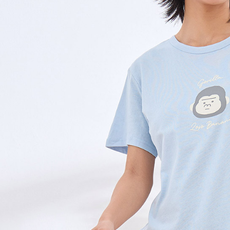
黑貓宅急便
１．透過由
交易，需
每筆NT$1
求債權轉
２．關於
黑貓宅急便
https://aft
每筆NT$1
３．未成
「AFTE
任。
４．使用「
即時審查
結果請求
５．嚴禁
形，恩沛
動。