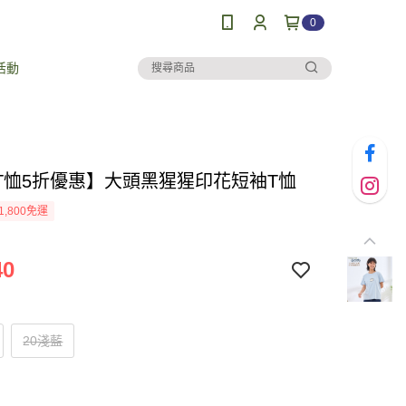
0
活動
T恤5折優惠】大頭黑猩猩印花短袖T恤
1,800免運
40
20淺藍