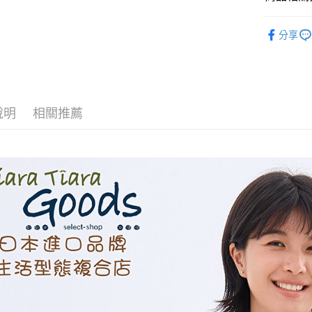
AFTEE先
◆ 上衣 T
分享
相關說明
💯春夏新品
【關於「A
ATM付款
AFTEE
便利好安
１．簡單
２．便利
運送方式
說明
相關推薦
３．安心
全家取貨
【「AFT
每筆NT$6
１．於結帳
付」結帳
付款後全
２．訂單
３．收到繳
每筆NT$6
／ATM／
※ 請注意
7-11取貨
絡購買商品
先享後付
每筆NT$6
※ 交易是
是否繳費成
付款後7-1
付客戶支
每筆NT$6
【注意事