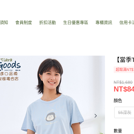
須知
會員制度
折扣活動
生日優惠專區
專櫃資訊
信用卡
【當季
超取滿NT$
NT$1,680
NT$8
顏色
55深灰
數量