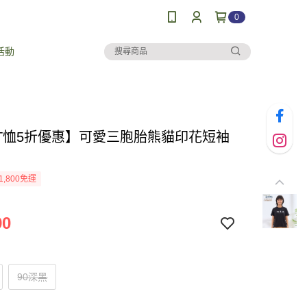
0
活動
T恤5折優惠】可愛三胞胎熊貓印花短袖
1,800免運
90
90深黑