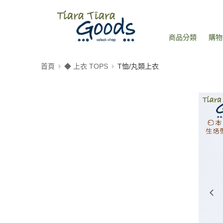
商品分類
購物
首頁
◆ 上衣 TOPS
T恤/丸類上衣