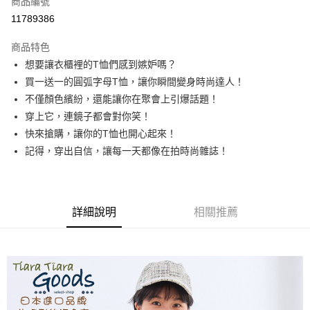
商品編號
超商取貨付款
11789386
LINE Pay
商品特色
Apple Pay
想要讓衣櫃裡的T恤們感到嫉妒嗎？
買一送一的圓弧字母T恤，讓你瞬間變身時尚達人！
悠遊付
不僅顏色繽紛，還能讓你在聚會上引爆話題！
Google Pay
穿上它，連鏡子都會對你笑！
快來搶購，讓你的T恤也開心起來！
全盈+PAY
記得，穿出自信，讓每一天都像在拍時尚雜誌！
AFTEE先享後付
相關說明
【關於「AFTEE先享後付」】
ATM付款
AFTEE先享後付是「在收到商品之後才付款」的支付方式。 讓您購物簡單
詳細說明
相關推薦
便利好安心！
１．簡單：不需註冊會員、不需綁卡、不需儲值。
運送方式
２．便利：只要手機號碼，簡訊認證，即可結帳。
３．安心：先確認商品／服務後，再付款。
全家取貨付款
每筆NT$60，滿NT$1,800(含以上)免運費
【「AFTEE先享後付」結帳流程】
１．於結帳方式選擇「AFTEE先享後付」後，將跳轉至「AFTEE先享後付」
付款後全家取貨
結帳頁面，進行簡訊認證並確認金額後，即可完成結帳。