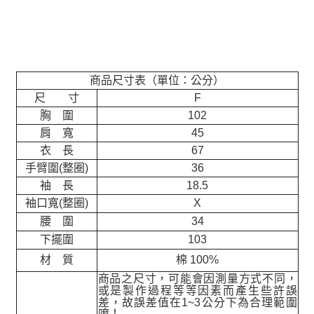
商品尺寸表（單位：公分）
尺 寸
F
胸 圍
102
肩 寬
45
衣 長
67
手臂圍(整圈)
36
袖 長
18.5
袖口寬(整圈)
X
腰 圍
34
下擺圍
103
材 質
棉 100%
商品之尺寸，可能會因測量方式不同，
或是製作過程等等因素而產生些許誤
差，故誤差值在
1~3
公分下為合理範圍
唷！