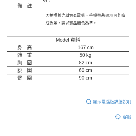
備 註
因拍攝燈光效果&電腦、手機螢幕顯示可能造
成色差，請以實品顏色為準。
Model 資料
身 高
167 cm
體 重
50 kg
胸 圍
82 cm
腰 圍
60 cm
臀 圍
90 cm
顯示電腦版詳細說明
客服