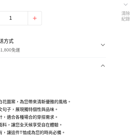
清除
紀錄
送方式
1,800免運
次付款
付款
白花圖案，為您帶來清新優雅的風格。
文句子，展現獨特個性與品味。
計，適合各種場合的穿搭需求。
面料，讓您全天候享受自在體驗。
有，讓這件T恤成為您的時尚必備。
y