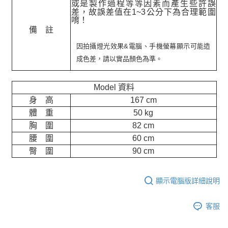
或是製作過程等等因素而產生些許誤
差，故誤差值在
1~3
公分下為合理範圍
唷！
備 註
因拍攝燈光效果&電腦、手機螢幕顯示可能造
成色差，請以實品顏色為準。
Model 資料
身 高
167 cm
體 重
50 kg
胸 圍
82 cm
腰 圍
60 cm
臀 圍
90 cm
顯示電腦版詳細說明
客服