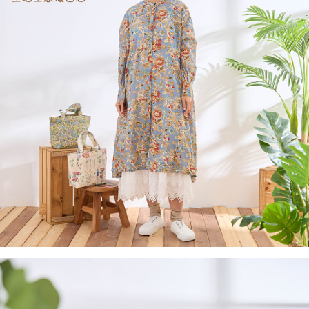
２．訂單成立數日內，您將收到繳費通知簡訊。
每筆NT$60，滿NT$1,800(含以上)免運費
３．收到繳費通知簡訊後14天內，點擊此簡訊中的連結，可透過四大超商／
ATM／網路銀行／等多元方式進行付款，方視為交易完成。
7-11取貨付款
※ 請注意：結帳手續完成當下不需立刻繳費，但若您需要取消訂單，請聯絡
每筆NT$60，滿NT$2,000(含以上)免運費
購買商品的店家。未經商家同意取消之訂單仍視為有效，需透過AFTEE先享
後付繳納相關費用。
付款後7-11取貨
※ 交易是否成功請以「AFTEE先享後付 」之結帳頁面顯示為準，若有關於
是否繳費成功／繳費後需取消欲退款等相關疑問，請聯繫「AFTEE先享後付
每筆NT$60，滿NT$2,000(含以上)免運費
客戶支援中心」
https://netprotections.freshdesk.com/support/home
黑貓宅急便(包裹尺寸60cm以下)
【注意事項】
１．透過由恩沛科技股份有限公司提供之「AFTEE先享後付」服務完成之交
每筆NT$100，滿NT$2,000(含以上)免運費
易，需依本服務之必要範圍內提供個人資料，並將交易相關給付款項請求債
權轉讓予恩沛科技股份有限公司。
黑貓宅急便(包裹尺寸90cm以下)
２．關於個人資料處理事宜，請瀏覽以下網址：
每筆NT$140，滿NT$2,000(含以上)免運費
https://aftee.tw/terms/#terms3
３．未成年的使用者請事先徵得法定代理人或監護人之同意方可使用
「AFTEE先享後付」，若未經同意申辦者引起之損失，本公司不負相關責
任。
４．使用「AFTEE先享後付」時，將依據個別帳號之用戶狀況，依本公司即
時審查核予不同之上限額度；若仍有額度不足之情形，本公司將視審查結果
請求用戶進行身份認證。
５．嚴禁一人註冊多個帳號或使用他人資訊註冊。若發現惡意使用之情形，
恩沛科技股份有限公司將有權停止該用戶之使用額度並採取法律行動。