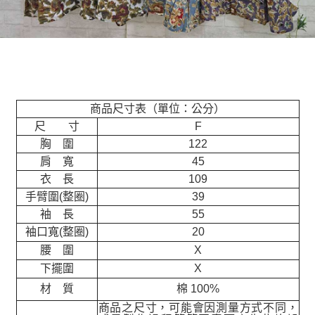
商品尺寸表（單位：公分）
尺 寸
F
胸 圍
122
肩 寬
45
衣 長
109
手臂圍(整圈)
39
袖 長
55
袖口寬(整圈)
20
腰 圍
X
下擺圍
X
材 質
棉 100%
商品之尺寸，可能會因測量方式不同，