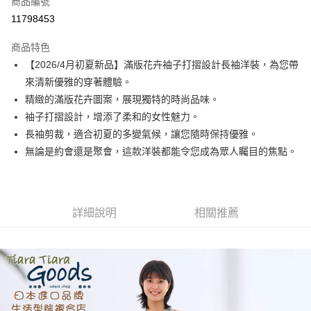
商品編號
超商取貨付款
11798453
LINE Pay
商品特色
Apple Pay
【2026/4月初夏新品】滿版花卉袖子打摺設計長袖洋裝，為您帶
來清新優雅的穿著體驗。
悠遊付
精緻的滿版花卉圖案，展現獨特的時尚品味。
Google Pay
袖子打摺設計，增添了柔和的女性魅力。
長袖剪裁，適合初夏的多變氣候，讓您隨時保持優雅。
全盈+PAY
無論是約會還是聚會，這款洋裝都能令您成為眾人矚目的焦點。
AFTEE先享後付
相關說明
【關於「AFTEE先享後付」】
ATM付款
AFTEE先享後付是「在收到商品之後才付款」的支付方式。 讓您購物簡單
詳細說明
相關推薦
便利好安心！
１．簡單：不需註冊會員、不需綁卡、不需儲值。
運送方式
２．便利：只要手機號碼，簡訊認證，即可結帳。
３．安心：先確認商品／服務後，再付款。
全家取貨付款
每筆NT$60，滿NT$1,800(含以上)免運費
【「AFTEE先享後付」結帳流程】
１．於結帳方式選擇「AFTEE先享後付」後，將跳轉至「AFTEE先享後付」
付款後全家取貨
結帳頁面，進行簡訊認證並確認金額後，即可完成結帳。