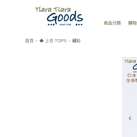
商品分類
購物
首頁
◆ 上衣 TOPS
襯衫