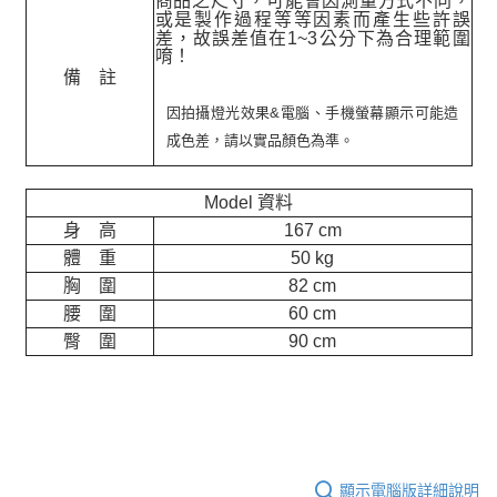
商品之尺寸，可能會因測量方式不同，
或是製作過程等等因素而產生些許誤
差，故誤差值在
1~3
公分下為合理範圍
唷！
備 註
因拍攝燈光效果&電腦、手機螢幕顯示可能造
成色差，請以實品顏色為準。
Model 資料
身 高
167 cm
體 重
50 kg
胸 圍
82 cm
腰 圍
60 cm
臀 圍
90 cm
顯示電腦版詳細說明