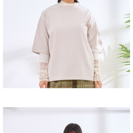
３．收到繳費通知簡訊後14天內，點擊此簡訊中的連結，可透過四大超商／
ATM／網路銀行／等多元方式進行付款，方視為交易完成。
7-11取貨付款
※ 請注意：結帳手續完成當下不需立刻繳費，但若您需要取消訂單，請聯絡
每筆NT$60，滿NT$2,000(含以上)免運費
購買商品的店家。未經商家同意取消之訂單仍視為有效，需透過AFTEE先享
後付繳納相關費用。
付款後7-11取貨
※ 交易是否成功請以「AFTEE先享後付 」之結帳頁面顯示為準，若有關於
是否繳費成功／繳費後需取消欲退款等相關疑問，請聯繫「AFTEE先享後付
每筆NT$60，滿NT$2,000(含以上)免運費
客戶支援中心」
https://netprotections.freshdesk.com/support/home
黑貓宅急便(包裹尺寸60cm以下)
【注意事項】
１．透過由恩沛科技股份有限公司提供之「AFTEE先享後付」服務完成之交
每筆NT$100，滿NT$2,000(含以上)免運費
易，需依本服務之必要範圍內提供個人資料，並將交易相關給付款項請求債
權轉讓予恩沛科技股份有限公司。
黑貓宅急便(包裹尺寸90cm以下)
２．關於個人資料處理事宜，請瀏覽以下網址：
每筆NT$140，滿NT$2,000(含以上)免運費
https://aftee.tw/terms/#terms3
３．未成年的使用者請事先徵得法定代理人或監護人之同意方可使用
「AFTEE先享後付」，若未經同意申辦者引起之損失，本公司不負相關責
任。
４．使用「AFTEE先享後付」時，將依據個別帳號之用戶狀況，依本公司即
時審查核予不同之上限額度；若仍有額度不足之情形，本公司將視審查結果
請求用戶進行身份認證。
５．嚴禁一人註冊多個帳號或使用他人資訊註冊。若發現惡意使用之情形，
恩沛科技股份有限公司將有權停止該用戶之使用額度並採取法律行動。