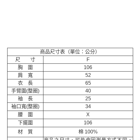
商品尺寸表（單位：公分）
尺 寸
F
胸 圍
106
肩 寬
52
衣 長
65
手臂圍(整圈)
40
袖 長
25
袖口寬(整圈)
34
腰 圍
X
下擺圍
106
材 質
棉 100%