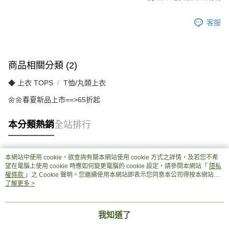
客服
商品相關分類 (2)
◆ 上衣 TOPS
T恤/丸類上衣
🌼🌼春夏新品上市==>65折起
本分類熱銷
全站排行
本網站中使用 cookie，欲查詢有關本網站使用 cookie 方式之詳情，及若您不希
熱門標籤
望在電腦上使用 cookie 時應如何變更電腦的 cookie 設定，請參閱本網站「
隱私
權條款
」之 Cookie 聲明。您繼續使用本網站即表示您同意本公司得按本網站使
用條款之 Cookie 聲明使用 cookie。
了解更多 >
我知道了