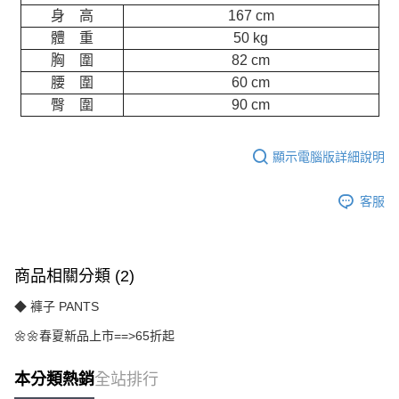
身 高
167 cm
體 重
50 kg
胸 圍
82 cm
腰 圍
60 cm
臀 圍
90 cm
顯示電腦版詳細說明
客服
商品相關分類 (2)
◆ 褲子 PANTS
🌼🌼春夏新品上市==>65折起
本分類熱銷
全站排行