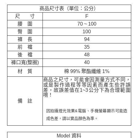
商品尺寸表（單位：公分）
尺 寸
F
腰 圍
70 ~ 100
臀 圍
100
褲 長
94
前 襠
35
後 襠
48
褲口寬(整圈)
40
材 質
棉 99% 聚酯纖維 1%
商品之尺寸，可能會因測量方式不同，
或是製作過程等等因素而產生些許誤
差，故誤差值在
1~3
公分下為合理範圍
唷！
備 註
因拍攝燈光效果&電腦、手機螢幕顯示可能造
成色差，請以實品顏色為準。
Model 資料