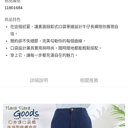
商品編號
超商取貨付款
11801684
LINE Pay
商品特色
Apple Pay
在這個初夏，讓素面鈕釦式口袋車縫設計牛仔長褲陪你展現自
信。
悠遊付
簡約卻不失細節，完美勾勒你的每個曲線。
Google Pay
口袋設計兼具實用與時尚，隨時隨地都能輕鬆搭配。
穿上它，讓每一步都充滿自在的魅力。
全盈+PAY
AFTEE先享後付
相關說明
詳細說明
相關推薦
【關於「AFTEE先享後付」】
ATM付款
AFTEE先享後付是「在收到商品之後才付款」的支付方式。 讓您購物簡單
便利好安心！
１．簡單：不需註冊會員、不需綁卡、不需儲值。
運送方式
２．便利：只要手機號碼，簡訊認證，即可結帳。
３．安心：先確認商品／服務後，再付款。
全家取貨付款
每筆NT$60，滿NT$1,800(含以上)免運費
【「AFTEE先享後付」結帳流程】
１．於結帳方式選擇「AFTEE先享後付」後，將跳轉至「AFTEE先享後付」
付款後全家取貨
結帳頁面，進行簡訊認證並確認金額後，即可完成結帳。