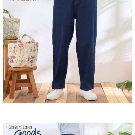
２．訂單成立數日內，您將收到繳費通知簡訊。
每筆NT$60，滿NT$1,800(含以上)免運費
３．收到繳費通知簡訊後14天內，點擊此簡訊中的連結，可透過四大超商／
ATM／網路銀行／等多元方式進行付款，方視為交易完成。
7-11取貨付款
※ 請注意：結帳手續完成當下不需立刻繳費，但若您需要取消訂單，請聯絡
每筆NT$60，滿NT$2,000(含以上)免運費
購買商品的店家。未經商家同意取消之訂單仍視為有效，需透過AFTEE先享
後付繳納相關費用。
付款後7-11取貨
※ 交易是否成功請以「AFTEE先享後付 」之結帳頁面顯示為準，若有關於
是否繳費成功／繳費後需取消欲退款等相關疑問，請聯繫「AFTEE先享後付
每筆NT$60，滿NT$2,000(含以上)免運費
客戶支援中心」
https://netprotections.freshdesk.com/support/home
黑貓宅急便(包裹尺寸60cm以下)
【注意事項】
１．透過由恩沛科技股份有限公司提供之「AFTEE先享後付」服務完成之交
每筆NT$100，滿NT$2,000(含以上)免運費
易，需依本服務之必要範圍內提供個人資料，並將交易相關給付款項請求債
權轉讓予恩沛科技股份有限公司。
黑貓宅急便(包裹尺寸90cm以下)
２．關於個人資料處理事宜，請瀏覽以下網址：
每筆NT$140，滿NT$2,000(含以上)免運費
https://aftee.tw/terms/#terms3
３．未成年的使用者請事先徵得法定代理人或監護人之同意方可使用
「AFTEE先享後付」，若未經同意申辦者引起之損失，本公司不負相關責
任。
４．使用「AFTEE先享後付」時，將依據個別帳號之用戶狀況，依本公司即
時審查核予不同之上限額度；若仍有額度不足之情形，本公司將視審查結果
請求用戶進行身份認證。
５．嚴禁一人註冊多個帳號或使用他人資訊註冊。若發現惡意使用之情形，
恩沛科技股份有限公司將有權停止該用戶之使用額度並採取法律行動。