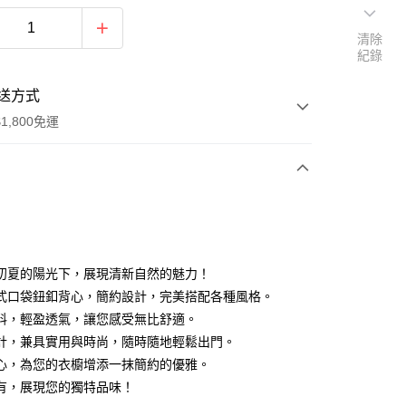
清除
紀錄
送方式
1,800免運
次付款
付款
初夏的陽光下，展現清新自然的魅力！
式口袋鈕釦背心，簡約設計，完美搭配各種風格。
料，輕盈透氣，讓您感受無比舒適。
計，兼具實用與時尚，隨時隨地輕鬆出門。
心，為您的衣櫥增添一抹簡約的優雅。
y
有，展現您的獨特品味！