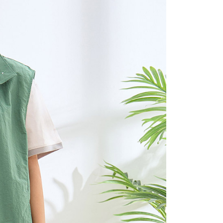
(包裹尺寸60cm以下)
恩沛科技股份有限公司提供之「AFTEE先享後付」服務完成之
依本服務之必要範圍內提供個人資料，並將交易相關給付款項請
00，滿NT$2,000(含以上)免運費
讓予恩沛科技股份有限公司。
個人資料處理事宜，請瀏覽以下網址：
(包裹尺寸90cm以下)
ee.tw/terms/#terms3
40，滿NT$2,000(含以上)免運費
年的使用者請事先徵得法定代理人或監護人之同意方可使用
E先享後付」，若未經同意申辦者引起之損失，本公司不負相關責
AFTEE先享後付」時，將依據個別帳號之用戶狀況，依本公司
核予不同之上限額度；若仍有額度不足之情形，本公司將視審查
用戶進行身份認證。
一人註冊多個帳號或使用他人資訊註冊。若發現惡意使用之情
科技股份有限公司將有權停止該用戶之使用額度並採取法律行