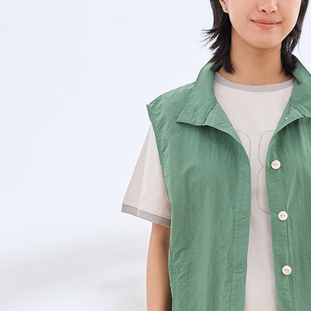
黑貓宅急便
１．透過由
交易，需
每筆NT$1
求債權轉
２．關於
黑貓宅急便
https://aft
每筆NT$1
３．未成
「AFTE
任。
４．使用「
即時審查
結果請求
５．嚴禁
形，恩沛
動。