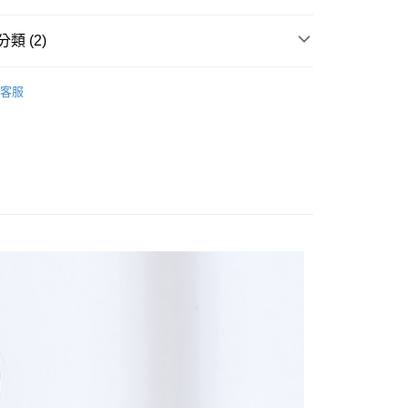
享後付
類 (2)
FTEE先享後付」】
OPS
背心
先享後付是「在收到商品之後才付款」的支付方式。 讓您購物簡單
客服
心！
新品上市==>65折起
：不需註冊會員、不需綁卡、不需儲值。
：只要手機號碼，簡訊認證，即可結帳。
：先確認商品／服務後，再付款。
付款
EE先享後付」結帳流程】
0，滿NT$1,800(含以上)免運費
方式選擇「AFTEE先享後付」後，將跳轉至「AFTEE先享後
頁面，進行簡訊認證並確認金額後，即可完成結帳。
家取貨
成立數日內，您將收到繳費通知簡訊。
費通知簡訊後14天內，點擊此簡訊中的連結，可透過四大超商
0，滿NT$1,800(含以上)免運費
網路銀行／等多元方式進行付款，方視為交易完成。
：結帳手續完成當下不需立刻繳費，但若您需要取消訂單，請聯
付款
的店家。未經商家同意取消之訂單仍視為有效，需透過AFTEE
繳納相關費用。
0，滿NT$2,000(含以上)免運費
否成功請以「AFTEE先享後付 」之結帳頁面顯示為準，若有關於
功／繳費後需取消欲退款等相關疑問，請聯繫「AFTEE先享後
1取貨
援中心」
https://netprotections.freshdesk.com/support/home
0，滿NT$2,000(含以上)免運費
項】