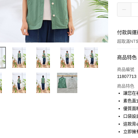
付款與運
超取滿NT$
付款方式
商品特色
信用卡一
商品編號
11807713
超商取貨
商品特色
LINE Pay
讓您在
素色直
Apple Pay
優質面
悠遊付
口袋設
這款背
Google Pa
立即擁
全盈+PAY