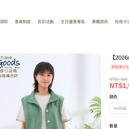
須知
會員制度
折扣活動
生日優惠專區
專櫃資訊
信用卡
【20
超取滿NT$
NT$2,980
NT$1,
顏色
40草綠
數量