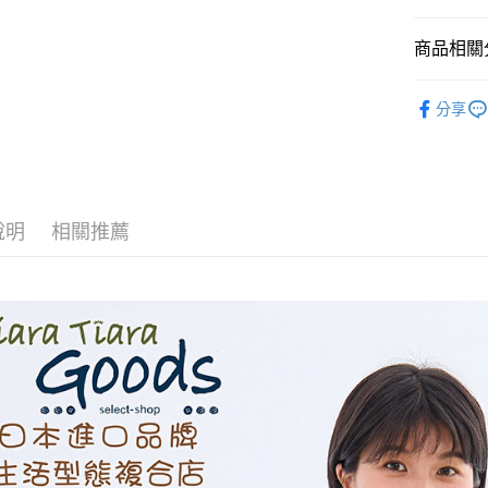
AFTEE先
商品相關分
相關說明
【關於「A
◆ 上衣 T
ATM付款
AFTEE
分享
便利好安
🌼🌼春夏
１．簡單
２．便利
運送方式
３．安心
全家取貨
【「AFT
說明
相關推薦
每筆NT$6
１．於結帳
付」結帳
付款後全
２．訂單
３．收到繳
每筆NT$6
／ATM／
※ 請注意
7-11取貨
絡購買商品
先享後付
每筆NT$6
※ 交易是
是否繳費成
付款後7-1
付客戶支
每筆NT$6
【注意事