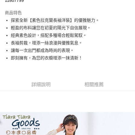
11807799
LINE Pay
商品特色
Apple Pay
探索全新【素色拉克蘭長袖洋裝】的優雅魅力。
輕盈的布料讓您在初夏的陽光下自信展現。
悠遊付
經典素色設計，搭配多種場合輕鬆駕馭。
Google Pay
長袖剪裁，增添一絲浪漫與優雅氣息。
讓每一次出門都成為時尚的表現。
全盈+PAY
即刻擁有，為您的衣櫥增添一抹清新！
AFTEE先享後付
相關說明
【關於「AFTEE先享後付」】
ATM付款
AFTEE先享後付是「在收到商品之後才付款」的支付方式。 讓您購物簡單
詳細說明
相關推薦
便利好安心！
１．簡單：不需註冊會員、不需綁卡、不需儲值。
運送方式
２．便利：只要手機號碼，簡訊認證，即可結帳。
３．安心：先確認商品／服務後，再付款。
全家取貨付款
每筆NT$60，滿NT$1,800(含以上)免運費
【「AFTEE先享後付」結帳流程】
１．於結帳方式選擇「AFTEE先享後付」後，將跳轉至「AFTEE先享後付」
付款後全家取貨
結帳頁面，進行簡訊認證並確認金額後，即可完成結帳。
２．訂單成立數日內，您將收到繳費通知簡訊。
每筆NT$60，滿NT$1,800(含以上)免運費