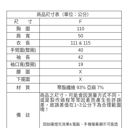
商品尺寸表（單位：公分）
尺 寸
F
胸 圍
110
肩 寬
50
衣 長
111 & 115
手臂圍(整圈)
40
袖 長
42
袖口寬(整圈)
19
腰 圍
X
下擺圍
X
材 質
聚酯纖維 93% 亞麻 7%
商品之尺寸，可能會因測量方式不同，
或是製作過程等等因素而產生些許誤
差，故誤差值在
1~3
公分下為合理範圍
唷！
備 註
因拍攝燈光效果&電腦、手機螢幕顯示可能造