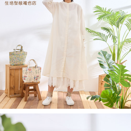
３．收到繳費通知簡訊後14天內，點擊此簡訊中的連結，可透過四大超商／
ATM／網路銀行／等多元方式進行付款，方視為交易完成。
7-11取貨付款
※ 請注意：結帳手續完成當下不需立刻繳費，但若您需要取消訂單，請聯絡
每筆NT$60，滿NT$2,000(含以上)免運費
購買商品的店家。未經商家同意取消之訂單仍視為有效，需透過AFTEE先享
後付繳納相關費用。
付款後7-11取貨
※ 交易是否成功請以「AFTEE先享後付 」之結帳頁面顯示為準，若有關於
是否繳費成功／繳費後需取消欲退款等相關疑問，請聯繫「AFTEE先享後付
每筆NT$60，滿NT$2,000(含以上)免運費
客戶支援中心」
https://netprotections.freshdesk.com/support/home
黑貓宅急便(包裹尺寸60cm以下)
【注意事項】
１．透過由恩沛科技股份有限公司提供之「AFTEE先享後付」服務完成之交
每筆NT$100，滿NT$2,000(含以上)免運費
易，需依本服務之必要範圍內提供個人資料，並將交易相關給付款項請求債
權轉讓予恩沛科技股份有限公司。
黑貓宅急便(包裹尺寸90cm以下)
２．關於個人資料處理事宜，請瀏覽以下網址：
每筆NT$140，滿NT$2,000(含以上)免運費
https://aftee.tw/terms/#terms3
３．未成年的使用者請事先徵得法定代理人或監護人之同意方可使用
「AFTEE先享後付」，若未經同意申辦者引起之損失，本公司不負相關責
任。
４．使用「AFTEE先享後付」時，將依據個別帳號之用戶狀況，依本公司即
時審查核予不同之上限額度；若仍有額度不足之情形，本公司將視審查結果
請求用戶進行身份認證。
５．嚴禁一人註冊多個帳號或使用他人資訊註冊。若發現惡意使用之情形，
恩沛科技股份有限公司將有權停止該用戶之使用額度並採取法律行動。