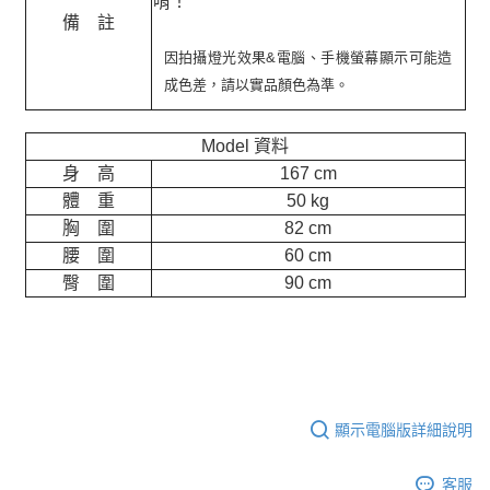
唷！
備 註
因拍攝燈光效果&電腦、手機螢幕顯示可能造
成色差，請以實品顏色為準。
Model 資料
身 高
167 cm
體 重
50 kg
胸 圍
82 cm
腰 圍
60 cm
臀 圍
90 cm
顯示電腦版詳細說明
客服