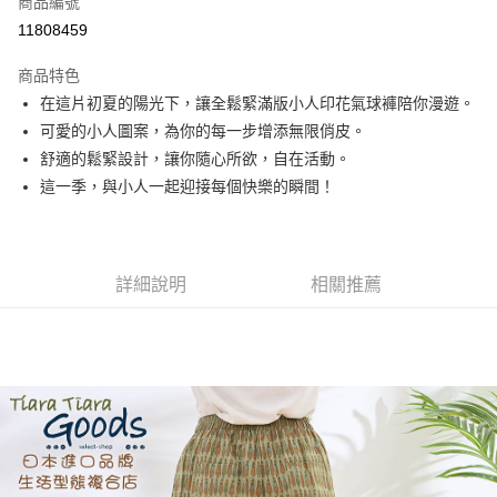
商品編號
超商取貨付款
11808459
LINE Pay
商品特色
Apple Pay
在這片初夏的陽光下，讓全鬆緊滿版小人印花氣球褲陪你漫遊。
可愛的小人圖案，為你的每一步增添無限俏皮。
悠遊付
舒適的鬆緊設計，讓你隨心所欲，自在活動。
Google Pay
這一季，與小人一起迎接每個快樂的瞬間！
全盈+PAY
AFTEE先享後付
詳細說明
相關推薦
相關說明
【關於「AFTEE先享後付」】
ATM付款
AFTEE先享後付是「在收到商品之後才付款」的支付方式。 讓您購物簡單
便利好安心！
１．簡單：不需註冊會員、不需綁卡、不需儲值。
運送方式
２．便利：只要手機號碼，簡訊認證，即可結帳。
３．安心：先確認商品／服務後，再付款。
全家取貨付款
每筆NT$60，滿NT$1,800(含以上)免運費
【「AFTEE先享後付」結帳流程】
１．於結帳方式選擇「AFTEE先享後付」後，將跳轉至「AFTEE先享後付」
付款後全家取貨
結帳頁面，進行簡訊認證並確認金額後，即可完成結帳。