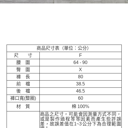
商品尺寸表（單位：公分）
尺 寸
F
腰 圍
64 - 90
臀 圍
X
褲 長
80
前 襠
38.5
後 襠
46.5
褲口寬(整圈)
60
材 質
棉 100%
商品之尺寸，可能會因測量方式不同，
或是製作過程等等因素而產生些許誤
差，故誤差值在
1~3
公分下為合理範圍