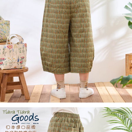
２．訂單成立數日內，您將收到繳費通知簡訊。
每筆NT$60，滿NT$1,800(含以上)免運費
３．收到繳費通知簡訊後14天內，點擊此簡訊中的連結，可透過四大超商／
ATM／網路銀行／等多元方式進行付款，方視為交易完成。
7-11取貨付款
※ 請注意：結帳手續完成當下不需立刻繳費，但若您需要取消訂單，請聯絡
每筆NT$60，滿NT$2,000(含以上)免運費
購買商品的店家。未經商家同意取消之訂單仍視為有效，需透過AFTEE先享
後付繳納相關費用。
付款後7-11取貨
※ 交易是否成功請以「AFTEE先享後付 」之結帳頁面顯示為準，若有關於
是否繳費成功／繳費後需取消欲退款等相關疑問，請聯繫「AFTEE先享後付
每筆NT$60，滿NT$2,000(含以上)免運費
客戶支援中心」
https://netprotections.freshdesk.com/support/home
黑貓宅急便(包裹尺寸60cm以下)
【注意事項】
１．透過由恩沛科技股份有限公司提供之「AFTEE先享後付」服務完成之交
每筆NT$100，滿NT$2,000(含以上)免運費
易，需依本服務之必要範圍內提供個人資料，並將交易相關給付款項請求債
權轉讓予恩沛科技股份有限公司。
黑貓宅急便(包裹尺寸90cm以下)
２．關於個人資料處理事宜，請瀏覽以下網址：
每筆NT$140，滿NT$2,000(含以上)免運費
https://aftee.tw/terms/#terms3
３．未成年的使用者請事先徵得法定代理人或監護人之同意方可使用
「AFTEE先享後付」，若未經同意申辦者引起之損失，本公司不負相關責
任。
４．使用「AFTEE先享後付」時，將依據個別帳號之用戶狀況，依本公司即
時審查核予不同之上限額度；若仍有額度不足之情形，本公司將視審查結果
請求用戶進行身份認證。
５．嚴禁一人註冊多個帳號或使用他人資訊註冊。若發現惡意使用之情形，
恩沛科技股份有限公司將有權停止該用戶之使用額度並採取法律行動。