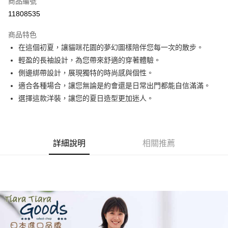
商品編號
超商取貨付款
11808535
LINE Pay
商品特色
Apple Pay
在這個初夏，讓貓咪花園的夢幻圖樣陪伴您每一次的散步。
輕盈的長袖設計，為您帶來舒適的穿著體驗。
悠遊付
側邊綁帶設計，展現獨特的時尚感與個性。
Google Pay
適合各種場合，讓您無論是約會還是日常出門都能自信滿滿。
選擇這款洋裝，讓您的夏日造型更加迷人。
全盈+PAY
AFTEE先享後付
相關說明
詳細說明
相關推薦
【關於「AFTEE先享後付」】
ATM付款
AFTEE先享後付是「在收到商品之後才付款」的支付方式。 讓您購物簡單
便利好安心！
１．簡單：不需註冊會員、不需綁卡、不需儲值。
運送方式
２．便利：只要手機號碼，簡訊認證，即可結帳。
３．安心：先確認商品／服務後，再付款。
全家取貨付款
每筆NT$60，滿NT$1,800(含以上)免運費
【「AFTEE先享後付」結帳流程】
１．於結帳方式選擇「AFTEE先享後付」後，將跳轉至「AFTEE先享後付」
付款後全家取貨
結帳頁面，進行簡訊認證並確認金額後，即可完成結帳。