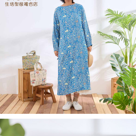
２．訂單成立數日內，您將收到繳費通知簡訊。
每筆NT$60，滿NT$1,800(含以上)免運費
３．收到繳費通知簡訊後14天內，點擊此簡訊中的連結，可透過四大超商／
ATM／網路銀行／等多元方式進行付款，方視為交易完成。
7-11取貨付款
※ 請注意：結帳手續完成當下不需立刻繳費，但若您需要取消訂單，請聯絡
每筆NT$60，滿NT$2,000(含以上)免運費
購買商品的店家。未經商家同意取消之訂單仍視為有效，需透過AFTEE先享
後付繳納相關費用。
付款後7-11取貨
※ 交易是否成功請以「AFTEE先享後付 」之結帳頁面顯示為準，若有關於
是否繳費成功／繳費後需取消欲退款等相關疑問，請聯繫「AFTEE先享後付
每筆NT$60，滿NT$2,000(含以上)免運費
客戶支援中心」
https://netprotections.freshdesk.com/support/home
黑貓宅急便(包裹尺寸60cm以下)
【注意事項】
１．透過由恩沛科技股份有限公司提供之「AFTEE先享後付」服務完成之交
每筆NT$100，滿NT$2,000(含以上)免運費
易，需依本服務之必要範圍內提供個人資料，並將交易相關給付款項請求債
權轉讓予恩沛科技股份有限公司。
黑貓宅急便(包裹尺寸90cm以下)
２．關於個人資料處理事宜，請瀏覽以下網址：
每筆NT$140，滿NT$2,000(含以上)免運費
https://aftee.tw/terms/#terms3
３．未成年的使用者請事先徵得法定代理人或監護人之同意方可使用
「AFTEE先享後付」，若未經同意申辦者引起之損失，本公司不負相關責
任。
４．使用「AFTEE先享後付」時，將依據個別帳號之用戶狀況，依本公司即
時審查核予不同之上限額度；若仍有額度不足之情形，本公司將視審查結果
請求用戶進行身份認證。
５．嚴禁一人註冊多個帳號或使用他人資訊註冊。若發現惡意使用之情形，
恩沛科技股份有限公司將有權停止該用戶之使用額度並採取法律行動。