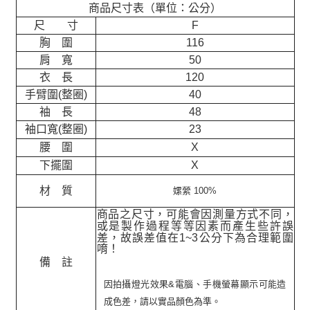
商品尺寸表（單位：公分）
尺 寸
F
胸 圍
116
肩 寬
50
衣 長
120
手臂圍(整圈)
40
袖 長
48
袖口寬(整圈)
23
腰 圍
X
下擺圍
X
材 質
嫘縈 100%
商品之尺寸，可能會因測量方式不同，
或是製作過程等等因素而產生些許誤
差，故誤差值在
1~3
公分下為合理範圍
唷！
備 註
因拍攝燈光效果&電腦、手機螢幕顯示可能造
成色差，請以實品顏色為準。