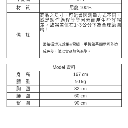
材 質
尼龍 100%
商品之尺寸，可能會因測量方式不同，
或是製作過程等等因素而產生些許誤
差，故誤差值在
1~3
公分下為合理範圍
唷！
備 註
因拍攝燈光效果&電腦、手機螢幕顯示可能造
成色差，請以實品顏色為準。
Model 資料
身 高
167 cm
體 重
50 kg
胸 圍
82 cm
腰 圍
60 cm
臀 圍
90 cm