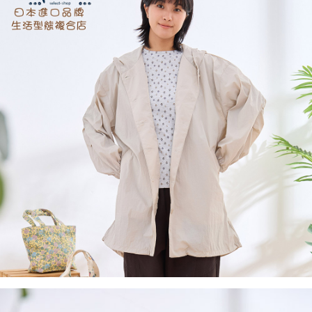
２．訂單成立數日內，您將收到繳費通知簡訊。
每筆NT$60，滿NT$1,800(含以上)免運費
３．收到繳費通知簡訊後14天內，點擊此簡訊中的連結，可透過四大超商／
ATM／網路銀行／等多元方式進行付款，方視為交易完成。
7-11取貨付款
※ 請注意：結帳手續完成當下不需立刻繳費，但若您需要取消訂單，請聯絡
每筆NT$60，滿NT$2,000(含以上)免運費
購買商品的店家。未經商家同意取消之訂單仍視為有效，需透過AFTEE先享
後付繳納相關費用。
付款後7-11取貨
※ 交易是否成功請以「AFTEE先享後付 」之結帳頁面顯示為準，若有關於
是否繳費成功／繳費後需取消欲退款等相關疑問，請聯繫「AFTEE先享後付
每筆NT$60，滿NT$2,000(含以上)免運費
客戶支援中心」
https://netprotections.freshdesk.com/support/home
黑貓宅急便(包裹尺寸60cm以下)
【注意事項】
１．透過由恩沛科技股份有限公司提供之「AFTEE先享後付」服務完成之交
每筆NT$100，滿NT$2,000(含以上)免運費
易，需依本服務之必要範圍內提供個人資料，並將交易相關給付款項請求債
權轉讓予恩沛科技股份有限公司。
黑貓宅急便(包裹尺寸90cm以下)
２．關於個人資料處理事宜，請瀏覽以下網址：
每筆NT$140，滿NT$2,000(含以上)免運費
https://aftee.tw/terms/#terms3
３．未成年的使用者請事先徵得法定代理人或監護人之同意方可使用
「AFTEE先享後付」，若未經同意申辦者引起之損失，本公司不負相關責
任。
４．使用「AFTEE先享後付」時，將依據個別帳號之用戶狀況，依本公司即
時審查核予不同之上限額度；若仍有額度不足之情形，本公司將視審查結果
請求用戶進行身份認證。
５．嚴禁一人註冊多個帳號或使用他人資訊註冊。若發現惡意使用之情形，
恩沛科技股份有限公司將有權停止該用戶之使用額度並採取法律行動。