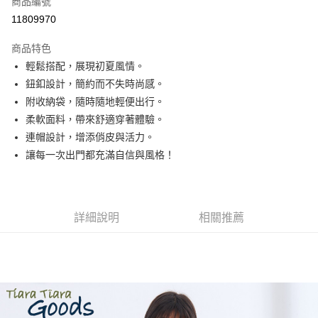
商品編號
超商取貨付款
11809970
LINE Pay
商品特色
Apple Pay
輕鬆搭配，展現初夏風情。
鈕釦設計，簡約而不失時尚感。
悠遊付
附收納袋，隨時隨地輕便出行。
Google Pay
柔軟面料，帶來舒適穿著體驗。
連帽設計，增添俏皮與活力。
全盈+PAY
讓每一次出門都充滿自信與風格！
AFTEE先享後付
相關說明
【關於「AFTEE先享後付」】
ATM付款
AFTEE先享後付是「在收到商品之後才付款」的支付方式。 讓您購物簡單
詳細說明
相關推薦
便利好安心！
１．簡單：不需註冊會員、不需綁卡、不需儲值。
運送方式
２．便利：只要手機號碼，簡訊認證，即可結帳。
３．安心：先確認商品／服務後，再付款。
全家取貨付款
每筆NT$60，滿NT$1,800(含以上)免運費
【「AFTEE先享後付」結帳流程】
１．於結帳方式選擇「AFTEE先享後付」後，將跳轉至「AFTEE先享後付」
付款後全家取貨
結帳頁面，進行簡訊認證並確認金額後，即可完成結帳。