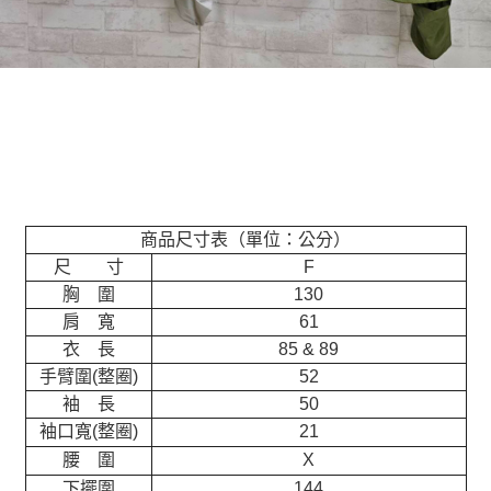
商品尺寸表（單位：公分）
尺 寸
F
胸 圍
130
肩 寬
61
衣 長
85 & 89
手臂圍(整圈)
52
袖 長
50
袖口寬(整圈)
21
腰 圍
X
下擺圍
144