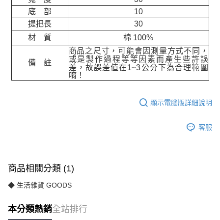
底 部
10
提把長
30
材 質
棉 100%
商品之尺寸，可能會因測量方式不同，
或是製作過程等等因素而產生些許誤
備 註
差，故誤差值在
1~3
公分下為合理範圍
唷！
顯示電腦版詳細說明
客服
商品相關分類 (1)
◆ 生活雜貨 GOODS
本分類熱銷
全站排行