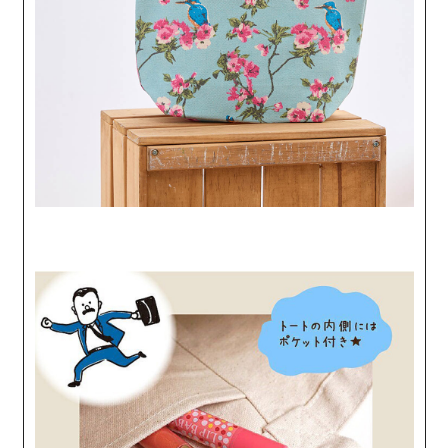
※ 請注意：結帳手續完成當下不需立刻繳費，但若您需要取消訂單，請聯絡
每筆NT$60，滿NT$2,000(含以上)免運費
購買商品的店家。未經商家同意取消之訂單仍視為有效，需透過AFTEE先享
後付繳納相關費用。
付款後7-11取貨
※ 交易是否成功請以「AFTEE先享後付 」之結帳頁面顯示為準，若有關於
是否繳費成功／繳費後需取消欲退款等相關疑問，請聯繫「AFTEE先享後付
每筆NT$60，滿NT$2,000(含以上)免運費
客戶支援中心」
https://netprotections.freshdesk.com/support/home
黑貓宅急便(包裹尺寸60cm以下)
【注意事項】
１．透過由恩沛科技股份有限公司提供之「AFTEE先享後付」服務完成之交
每筆NT$100，滿NT$2,000(含以上)免運費
易，需依本服務之必要範圍內提供個人資料，並將交易相關給付款項請求債
權轉讓予恩沛科技股份有限公司。
黑貓宅急便(包裹尺寸90cm以下)
２．關於個人資料處理事宜，請瀏覽以下網址：
每筆NT$140，滿NT$2,000(含以上)免運費
https://aftee.tw/terms/#terms3
３．未成年的使用者請事先徵得法定代理人或監護人之同意方可使用
「AFTEE先享後付」，若未經同意申辦者引起之損失，本公司不負相關責
任。
４．使用「AFTEE先享後付」時，將依據個別帳號之用戶狀況，依本公司即
時審查核予不同之上限額度；若仍有額度不足之情形，本公司將視審查結果
請求用戶進行身份認證。
５．嚴禁一人註冊多個帳號或使用他人資訊註冊。若發現惡意使用之情形，
恩沛科技股份有限公司將有權停止該用戶之使用額度並採取法律行動。