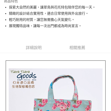
商品特色
Apple Pay
探索大自然的美麗，讓翠鳥與花托特包陪伴您的每一天。
精緻的設計結合實用性，適合日常使用與外出旅行。
悠遊付
輕巧耐用的材質，讓您無需擔心天氣變化。
Google Pay
展現獨特品味，讓每一次出門都成為時尚宣言。
全盈+PAY
AFTEE先享後付
詳細說明
相關推薦
相關說明
【關於「AFTEE先享後付」】
ATM付款
AFTEE先享後付是「在收到商品之後才付款」的支付方式。 讓您購物簡單
便利好安心！
１．簡單：不需註冊會員、不需綁卡、不需儲值。
運送方式
２．便利：只要手機號碼，簡訊認證，即可結帳。
３．安心：先確認商品／服務後，再付款。
全家取貨付款
每筆NT$60，滿NT$1,800(含以上)免運費
【「AFTEE先享後付」結帳流程】
１．於結帳方式選擇「AFTEE先享後付」後，將跳轉至「AFTEE先享後付」
付款後全家取貨
結帳頁面，進行簡訊認證並確認金額後，即可完成結帳。
２．訂單成立數日內，您將收到繳費通知簡訊。
每筆NT$60，滿NT$1,800(含以上)免運費
３．收到繳費通知簡訊後14天內，點擊此簡訊中的連結，可透過四大超商／
ATM／網路銀行／等多元方式進行付款，方視為交易完成。
7-11取貨付款