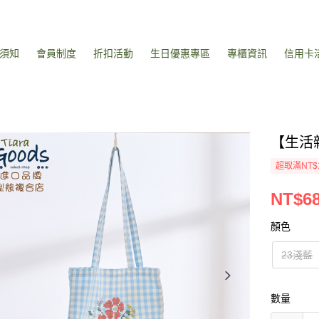
須知
會員制度
折扣活動
生日優惠專區
專櫃資訊
信用卡
【生活
超取滿NT$
NT$6
顏色
23淺藍
數量