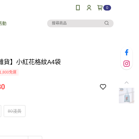
0
活動
雜貨】小紅花格紋A4袋
1,800免運
80
80淺黃