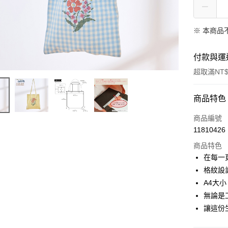
※ 本商品
付款與運
超取滿NT$
付款方式
商品特色
信用卡一
商品編號
11810426
超商取貨
商品特色
LINE Pay
在每一
格紋設
Apple Pay
A4大
悠遊付
無論是
讓這份
Google Pa