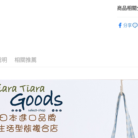
全盈+PAY
商品相關分
AFTEE先
相關說明
◆ 生活雜貨
分享
【關於「A
ATM付款
AFTEE
便利好安
１．簡單
２．便利
運送方式
３．安心
說明
相關推薦
全家取貨
【「AFT
每筆NT$6
１．於結帳
付」結帳
付款後全
２．訂單
３．收到繳
每筆NT$6
／ATM／
※ 請注意
7-11取貨
絡購買商品
先享後付
每筆NT$6
※ 交易是
是否繳費成
付款後7-1
付客戶支
每筆NT$6
【注意事