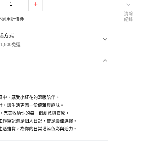
清除
不適用折價券
紀錄
送方式
1,800免運
次付款
付款
頁中，感受小紅花的溫暖陪伴。
計，讓生活更添一份優雅與趣味。
小，完美收納你的每一個創意與靈感。
工作筆記還是個人日記，皆是最佳選擇。
生活雜貨，為你的日常增添色彩與活力。
y