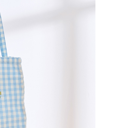
(包裹尺寸60cm以下)
恩沛科技股份有限公司提供之「AFTEE先享後付」服務完成之
依本服務之必要範圍內提供個人資料，並將交易相關給付款項請
00，滿NT$2,000(含以上)免運費
讓予恩沛科技股份有限公司。
個人資料處理事宜，請瀏覽以下網址：
(包裹尺寸90cm以下)
ee.tw/terms/#terms3
40，滿NT$2,000(含以上)免運費
年的使用者請事先徵得法定代理人或監護人之同意方可使用
E先享後付」，若未經同意申辦者引起之損失，本公司不負相關責
AFTEE先享後付」時，將依據個別帳號之用戶狀況，依本公司
核予不同之上限額度；若仍有額度不足之情形，本公司將視審查
用戶進行身份認證。
一人註冊多個帳號或使用他人資訊註冊。若發現惡意使用之情
科技股份有限公司將有權停止該用戶之使用額度並採取法律行