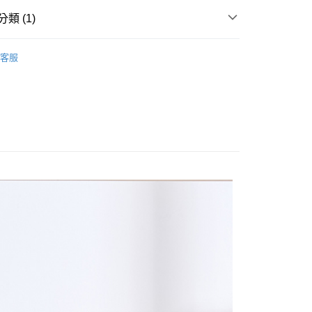
類 (1)
享後付
 GOODS
客服
FTEE先享後付」】
先享後付是「在收到商品之後才付款」的支付方式。 讓您購物簡單
心！
：不需註冊會員、不需綁卡、不需儲值。
：只要手機號碼，簡訊認證，即可結帳。
：先確認商品／服務後，再付款。
付款
EE先享後付」結帳流程】
0，滿NT$1,800(含以上)免運費
方式選擇「AFTEE先享後付」後，將跳轉至「AFTEE先享後
頁面，進行簡訊認證並確認金額後，即可完成結帳。
家取貨
成立數日內，您將收到繳費通知簡訊。
費通知簡訊後14天內，點擊此簡訊中的連結，可透過四大超商
0，滿NT$1,800(含以上)免運費
網路銀行／等多元方式進行付款，方視為交易完成。
：結帳手續完成當下不需立刻繳費，但若您需要取消訂單，請聯
付款
的店家。未經商家同意取消之訂單仍視為有效，需透過AFTEE
繳納相關費用。
0，滿NT$2,000(含以上)免運費
否成功請以「AFTEE先享後付 」之結帳頁面顯示為準，若有關於
功／繳費後需取消欲退款等相關疑問，請聯繫「AFTEE先享後
1取貨
援中心」
https://netprotections.freshdesk.com/support/home
0，滿NT$2,000(含以上)免運費
項】