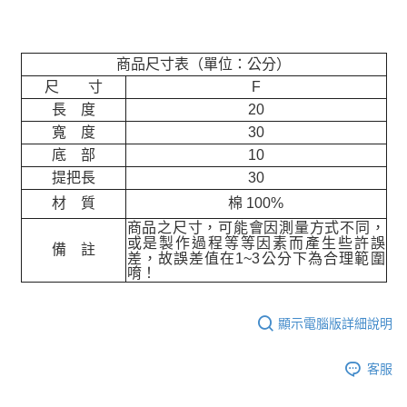
商品尺寸表（單位：公分）
尺 寸
F
長 度
20
寬 度
30
底 部
10
提把長
30
材 質
棉 100%
商品之尺寸，可能會因測量方式不同，
或是製作過程等等因素而產生些許誤
備 註
差，故誤差值在
1~3
公分下為合理範圍
唷！
顯示電腦版詳細說明
客服