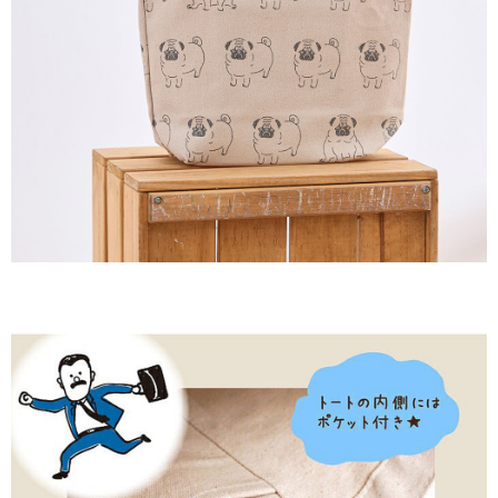
※ 請注意：結帳手續完成當下不需立刻繳費，但若您需要取消訂單，請聯絡
每筆NT$60，滿NT$2,000(含以上)免運費
購買商品的店家。未經商家同意取消之訂單仍視為有效，需透過AFTEE先享
後付繳納相關費用。
付款後7-11取貨
※ 交易是否成功請以「AFTEE先享後付 」之結帳頁面顯示為準，若有關於
是否繳費成功／繳費後需取消欲退款等相關疑問，請聯繫「AFTEE先享後付
每筆NT$60，滿NT$2,000(含以上)免運費
客戶支援中心」
https://netprotections.freshdesk.com/support/home
黑貓宅急便(包裹尺寸60cm以下)
【注意事項】
１．透過由恩沛科技股份有限公司提供之「AFTEE先享後付」服務完成之交
每筆NT$100，滿NT$2,000(含以上)免運費
易，需依本服務之必要範圍內提供個人資料，並將交易相關給付款項請求債
權轉讓予恩沛科技股份有限公司。
黑貓宅急便(包裹尺寸90cm以下)
２．關於個人資料處理事宜，請瀏覽以下網址：
每筆NT$140，滿NT$2,000(含以上)免運費
https://aftee.tw/terms/#terms3
３．未成年的使用者請事先徵得法定代理人或監護人之同意方可使用
「AFTEE先享後付」，若未經同意申辦者引起之損失，本公司不負相關責
任。
４．使用「AFTEE先享後付」時，將依據個別帳號之用戶狀況，依本公司即
時審查核予不同之上限額度；若仍有額度不足之情形，本公司將視審查結果
請求用戶進行身份認證。
５．嚴禁一人註冊多個帳號或使用他人資訊註冊。若發現惡意使用之情形，
恩沛科技股份有限公司將有權停止該用戶之使用額度並採取法律行動。