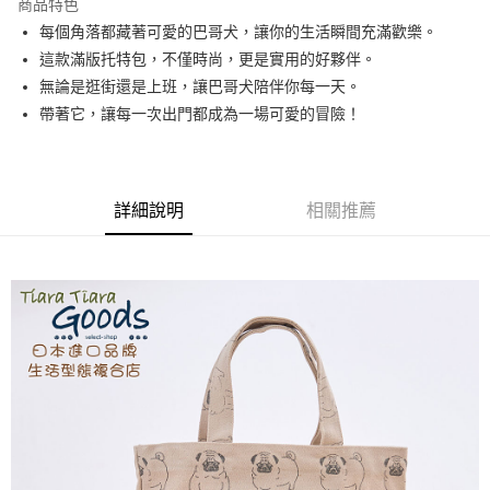
商品特色
Apple Pay
每個角落都藏著可愛的巴哥犬，讓你的生活瞬間充滿歡樂。
這款滿版托特包，不僅時尚，更是實用的好夥伴。
悠遊付
無論是逛街還是上班，讓巴哥犬陪伴你每一天。
Google Pay
帶著它，讓每一次出門都成為一場可愛的冒險！
全盈+PAY
AFTEE先享後付
詳細說明
相關推薦
相關說明
【關於「AFTEE先享後付」】
ATM付款
AFTEE先享後付是「在收到商品之後才付款」的支付方式。 讓您購物簡單
便利好安心！
１．簡單：不需註冊會員、不需綁卡、不需儲值。
運送方式
２．便利：只要手機號碼，簡訊認證，即可結帳。
３．安心：先確認商品／服務後，再付款。
全家取貨付款
每筆NT$60，滿NT$1,800(含以上)免運費
【「AFTEE先享後付」結帳流程】
１．於結帳方式選擇「AFTEE先享後付」後，將跳轉至「AFTEE先享後付」
付款後全家取貨
結帳頁面，進行簡訊認證並確認金額後，即可完成結帳。
２．訂單成立數日內，您將收到繳費通知簡訊。
每筆NT$60，滿NT$1,800(含以上)免運費
３．收到繳費通知簡訊後14天內，點擊此簡訊中的連結，可透過四大超商／
ATM／網路銀行／等多元方式進行付款，方視為交易完成。
7-11取貨付款