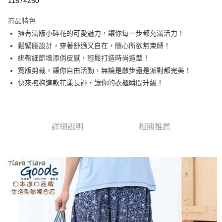
11874250
LINE Pay
商品特色
Apple Pay
擁有滿版小碎花的可愛魅力，讓你每一步都充滿活力！
鬆緊腰設計，穿著舒適又自在，隨心所欲無束縛！
悠遊付
綁帶細節增添俏皮感，輕鬆打造時尚造型！
Google Pay
寬版剪裁，讓你自由活動，無論是散步還是派對都完美！
快來擁抱這款花漾長褲，讓你的衣櫃瞬間升級！
全盈+PAY
AFTEE先享後付
相關說明
詳細說明
相關推薦
【關於「AFTEE先享後付」】
ATM付款
AFTEE先享後付是「在收到商品之後才付款」的支付方式。 讓您購物簡單
便利好安心！
１．簡單：不需註冊會員、不需綁卡、不需儲值。
運送方式
２．便利：只要手機號碼，簡訊認證，即可結帳。
３．安心：先確認商品／服務後，再付款。
全家取貨付款
每筆NT$60，滿NT$1,800(含以上)免運費
【「AFTEE先享後付」結帳流程】
１．於結帳方式選擇「AFTEE先享後付」後，將跳轉至「AFTEE先享後付」
付款後全家取貨
結帳頁面，進行簡訊認證並確認金額後，即可完成結帳。
２．訂單成立數日內，您將收到繳費通知簡訊。
每筆NT$60，滿NT$1,800(含以上)免運費