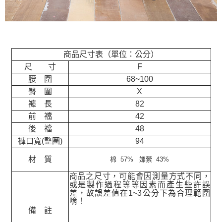
商品尺寸表（單位：公分）
尺 寸
F
腰 圍
68~100
臀 圍
X
褲 長
82
前 襠
42
後 襠
48
褲口寬(整圈)
94
材 質
棉 57% 嫘縈 43%
商品之尺寸，可能會因測量方式不同，
或是製作過程等等因素而產生些許誤
差，故誤差值在
1~3
公分下為合理範圍
唷！
備 註