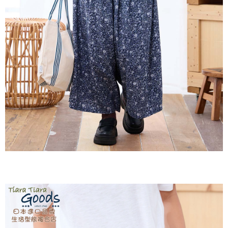
３．收到繳費通知簡訊後14天內，點擊此簡訊中的連結，可透過四大超商／
ATM／網路銀行／等多元方式進行付款，方視為交易完成。
7-11取貨付款
※ 請注意：結帳手續完成當下不需立刻繳費，但若您需要取消訂單，請聯絡
每筆NT$60，滿NT$2,000(含以上)免運費
購買商品的店家。未經商家同意取消之訂單仍視為有效，需透過AFTEE先享
後付繳納相關費用。
付款後7-11取貨
※ 交易是否成功請以「AFTEE先享後付 」之結帳頁面顯示為準，若有關於
是否繳費成功／繳費後需取消欲退款等相關疑問，請聯繫「AFTEE先享後付
每筆NT$60，滿NT$2,000(含以上)免運費
客戶支援中心」
https://netprotections.freshdesk.com/support/home
黑貓宅急便(包裹尺寸60cm以下)
【注意事項】
１．透過由恩沛科技股份有限公司提供之「AFTEE先享後付」服務完成之交
每筆NT$100，滿NT$2,000(含以上)免運費
易，需依本服務之必要範圍內提供個人資料，並將交易相關給付款項請求債
權轉讓予恩沛科技股份有限公司。
黑貓宅急便(包裹尺寸90cm以下)
２．關於個人資料處理事宜，請瀏覽以下網址：
每筆NT$140，滿NT$2,000(含以上)免運費
https://aftee.tw/terms/#terms3
３．未成年的使用者請事先徵得法定代理人或監護人之同意方可使用
「AFTEE先享後付」，若未經同意申辦者引起之損失，本公司不負相關責
任。
４．使用「AFTEE先享後付」時，將依據個別帳號之用戶狀況，依本公司即
時審查核予不同之上限額度；若仍有額度不足之情形，本公司將視審查結果
請求用戶進行身份認證。
５．嚴禁一人註冊多個帳號或使用他人資訊註冊。若發現惡意使用之情形，
恩沛科技股份有限公司將有權停止該用戶之使用額度並採取法律行動。