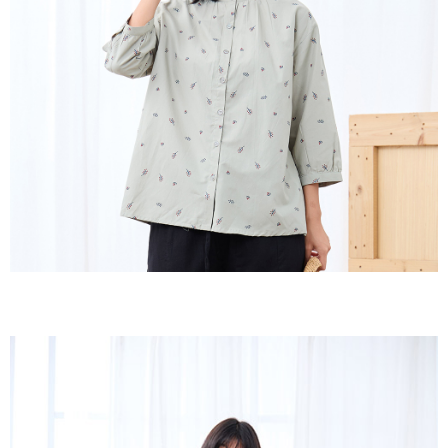
３．收到繳費通知簡訊後14天內，點擊此簡訊中的連結，可透過四大超商／
ATM／網路銀行／等多元方式進行付款，方視為交易完成。
7-11取貨付款
※ 請注意：結帳手續完成當下不需立刻繳費，但若您需要取消訂單，請聯絡
每筆NT$60，滿NT$2,000(含以上)免運費
購買商品的店家。未經商家同意取消之訂單仍視為有效，需透過AFTEE先享
後付繳納相關費用。
付款後7-11取貨
※ 交易是否成功請以「AFTEE先享後付 」之結帳頁面顯示為準，若有關於
是否繳費成功／繳費後需取消欲退款等相關疑問，請聯繫「AFTEE先享後付
每筆NT$60，滿NT$2,000(含以上)免運費
客戶支援中心」
https://netprotections.freshdesk.com/support/home
黑貓宅急便(包裹尺寸60cm以下)
【注意事項】
１．透過由恩沛科技股份有限公司提供之「AFTEE先享後付」服務完成之交
每筆NT$100，滿NT$2,000(含以上)免運費
易，需依本服務之必要範圍內提供個人資料，並將交易相關給付款項請求債
權轉讓予恩沛科技股份有限公司。
黑貓宅急便(包裹尺寸90cm以下)
２．關於個人資料處理事宜，請瀏覽以下網址：
每筆NT$140，滿NT$2,000(含以上)免運費
https://aftee.tw/terms/#terms3
３．未成年的使用者請事先徵得法定代理人或監護人之同意方可使用
「AFTEE先享後付」，若未經同意申辦者引起之損失，本公司不負相關責
任。
４．使用「AFTEE先享後付」時，將依據個別帳號之用戶狀況，依本公司即
時審查核予不同之上限額度；若仍有額度不足之情形，本公司將視審查結果
請求用戶進行身份認證。
５．嚴禁一人註冊多個帳號或使用他人資訊註冊。若發現惡意使用之情形，
恩沛科技股份有限公司將有權停止該用戶之使用額度並採取法律行動。