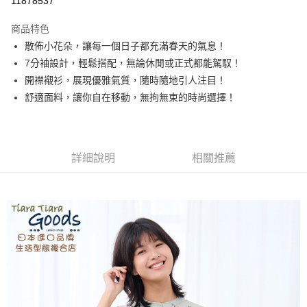
11878537
LINE Pay
商品特色
Apple Pay
散佈小花朵，讓每一個日子都充滿春天的氣息！
7分袖設計，輕鬆搭配，無論休閒或正式都能駕馭！
悠遊付
開襟襯衫，展現優雅氣質，隨時隨地引人注目！
Google Pay
舒適面料，讓你自在移動，無拘無束的時尚選擇！
全盈+PAY
AFTEE先享後付
詳細說明
相關推薦
相關說明
【關於「AFTEE先享後付」】
ATM付款
AFTEE先享後付是「在收到商品之後才付款」的支付方式。 讓您購物簡單
便利好安心！
１．簡單：不需註冊會員、不需綁卡、不需儲值。
運送方式
２．便利：只要手機號碼，簡訊認證，即可結帳。
３．安心：先確認商品／服務後，再付款。
全家取貨付款
每筆NT$60，滿NT$1,800(含以上)免運費
【「AFTEE先享後付」結帳流程】
１．於結帳方式選擇「AFTEE先享後付」後，將跳轉至「AFTEE先享後付」
付款後全家取貨
結帳頁面，進行簡訊認證並確認金額後，即可完成結帳。
２．訂單成立數日內，您將收到繳費通知簡訊。
每筆NT$60，滿NT$1,800(含以上)免運費