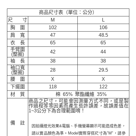
商品尺寸表（單位：公分）
尺 寸
M
L
胸 圍
102
106
肩 寬
47
48.5
衣 長
65
65
手臂圍
42
44
(整圈)
袖 長
38
38
袖口寬
28
29.5
(整圈)
腰 圍
X
X
下擺圍
118
122
材 質
棉 65% 聚酯纖維 35%
商品之尺寸，可能會因測量方式不同，或是製
作過程等等因素而產生些許誤差，故誤差值在
1~3公分下為合理範圍唷！
備 註
因拍攝燈光效果&電腦、手機螢幕顯示可能造成色差，
請以實品顏色為準。Model實際穿搭尺寸為"M"，請參