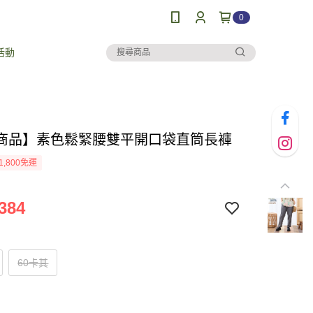
0
活動
商品】素色鬆緊腰雙平開口袋直筒長褲
1,800免運
384
60卡其