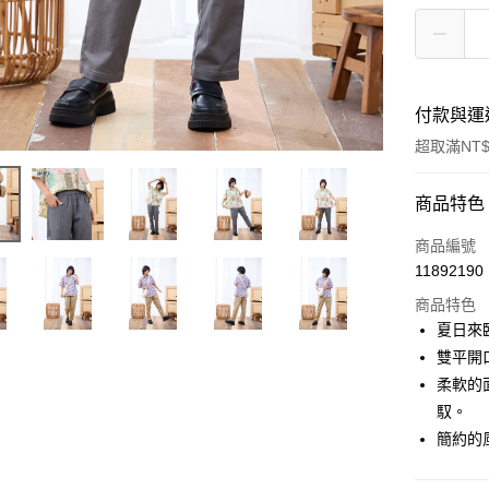
付款與運
超取滿NT$
付款方式
商品特色
信用卡一
商品編號
11892190
超商取貨
商品特色
LINE Pay
夏日來
雙平開
Apple Pay
柔軟的
悠遊付
馭。
簡約的
Google Pa
全盈+PAY