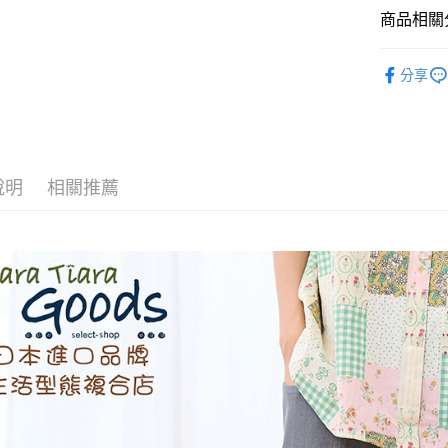
商品相關分
AFTEE先
相關說明
◆ 褲子 PA
分享
【關於「A
ATM付款
🌳🌳山
AFTEE
便利好安
🌼🌼春夏
１．簡單
２．便利
運送方式
３．安心
說明
相關推薦
全家取貨
【「AFT
每筆NT$6
１．於結帳
付」結帳
付款後全
２．訂單
３．收到繳
每筆NT$6
／ATM／
※ 請注意
7-11取貨
絡購買商品
先享後付
每筆NT$6
※ 交易是
是否繳費成
付款後7-1
付客戶支
每筆NT$6
【注意事