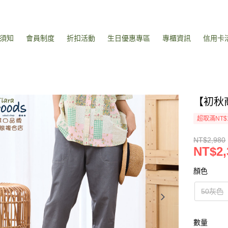
須知
會員制度
折扣活動
生日優惠專區
專櫃資訊
信用卡
【初秋
超取滿NT$
NT$2,980
NT$2,
顏色
50灰色
數量