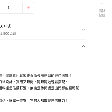
清除
紀錄
送方式
1,800免運
次付款
付款
臨，這款素色鬆緊腰直筒長褲是您的最佳選擇！
口袋設計，實用又時尚，隨時隨地輕鬆搭配。
面料讓您倍感舒適，無論是休閒還是出門都能輕鬆駕
風格，讓每一位穿上它的人都散發自信魅力！
y