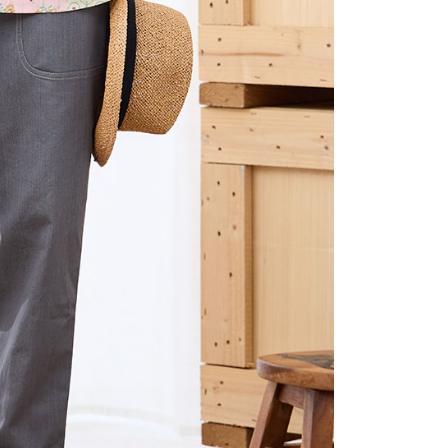
(包裹尺寸60cm以下)
恩沛科技股份有限公司提供之「AFTEE先享後付」服務完成之
依本服務之必要範圍內提供個人資料，並將交易相關給付款項請
00，滿NT$2,000(含以上)免運費
讓予恩沛科技股份有限公司。
個人資料處理事宜，請瀏覽以下網址：
(包裹尺寸90cm以下)
ee.tw/terms/#terms3
40，滿NT$2,000(含以上)免運費
年的使用者請事先徵得法定代理人或監護人之同意方可使用
E先享後付」，若未經同意申辦者引起之損失，本公司不負相關責
AFTEE先享後付」時，將依據個別帳號之用戶狀況，依本公司
核予不同之上限額度；若仍有額度不足之情形，本公司將視審查
用戶進行身份認證。
一人註冊多個帳號或使用他人資訊註冊。若發現惡意使用之情
科技股份有限公司將有權停止該用戶之使用額度並採取法律行