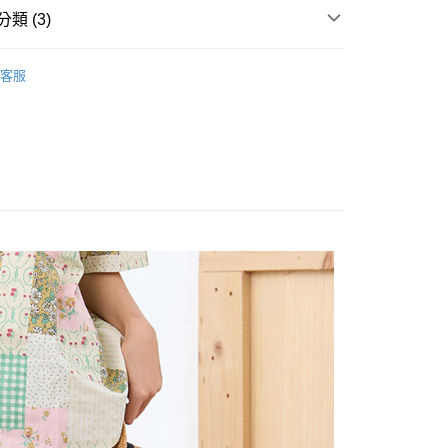
類 (3)
享後付
NTS
客服
FTEE先享後付」】
林&森林休閒系列
先享後付是「在收到商品之後才付款」的支付方式。 讓您購物簡單
心！
新品上市==>65折起
：不需註冊會員、不需綁卡、不需儲值。
：只要手機號碼，簡訊認證，即可結帳。
：先確認商品／服務後，再付款。
付款
EE先享後付」結帳流程】
0，滿NT$1,800(含以上)免運費
方式選擇「AFTEE先享後付」後，將跳轉至「AFTEE先享後
頁面，進行簡訊認證並確認金額後，即可完成結帳。
家取貨
成立數日內，您將收到繳費通知簡訊。
費通知簡訊後14天內，點擊此簡訊中的連結，可透過四大超商
0，滿NT$1,800(含以上)免運費
網路銀行／等多元方式進行付款，方視為交易完成。
：結帳手續完成當下不需立刻繳費，但若您需要取消訂單，請聯
付款
的店家。未經商家同意取消之訂單仍視為有效，需透過AFTEE
繳納相關費用。
0，滿NT$2,000(含以上)免運費
否成功請以「AFTEE先享後付 」之結帳頁面顯示為準，若有關於
功／繳費後需取消欲退款等相關疑問，請聯繫「AFTEE先享後
1取貨
援中心」
https://netprotections.freshdesk.com/support/home
0，滿NT$2,000(含以上)免運費
項】