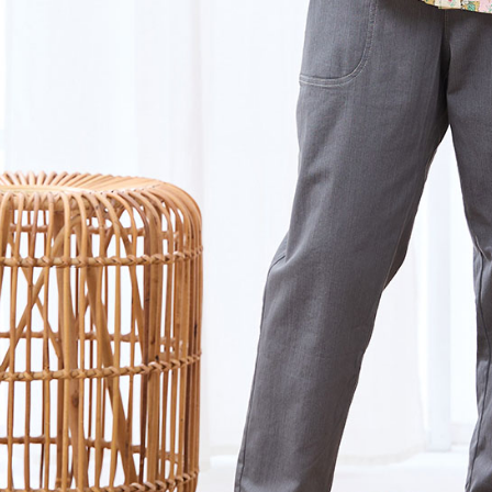
黑貓宅急便
１．透過由
交易，需
每筆NT$1
求債權轉
２．關於
黑貓宅急便
https://aft
每筆NT$1
３．未成
「AFTE
任。
４．使用「
即時審查
結果請求
５．嚴禁
形，恩沛
動。