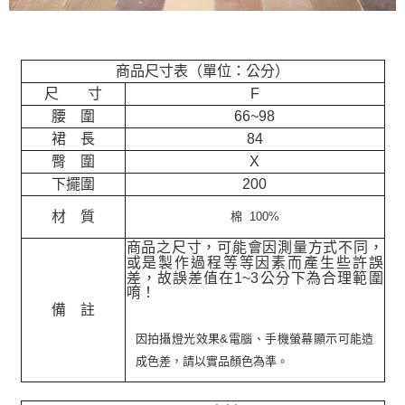
商品尺寸表（單位：公分）
尺 寸
F
腰 圍
66~98
裙 長
84
臀 圍
X
下擺圍
200
材 質
棉 100%
商品之尺寸，可能會因測量方式不同，
或是製作過程等等因素而產生些許誤
差，故誤差值在
1~3
公分下為合理範圍
唷！
備 註
因拍攝燈光效果&電腦、手機螢幕顯示可能造
成色差，請以實品顏色為準。