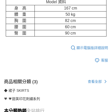
Model 資料
身 高
167 cm
體 重
50 kg
胸 圍
82 cm
腰 圍
60 cm
臀 圍
90 cm
顯示電腦版詳細說明
客服
商品相關分類 (3)
查看全部
◆ 裙子 SKIRTS
💗 💗甜美印花刺繡系列
本分類熱銷
全站排行