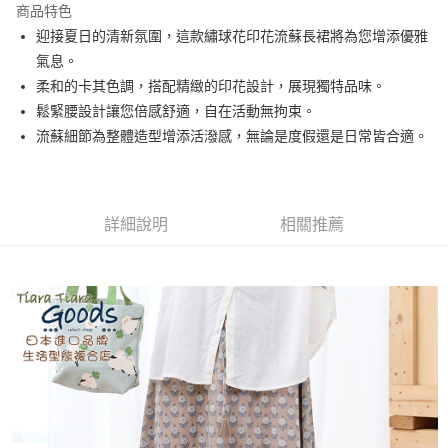
商品特色
Apple Pay
迎接夏日的清新氛圍，這款繡球花印花流蘇長裙將為您增添優雅
氣息。
悠遊付
柔和的卡其色調，搭配精緻的印花設計，展現獨特品味。
Google Pay
鬆緊腰設計讓您倍感舒適，自在活動無拘束。
流蘇細節為整體造型增添活潑感，無論是度假還是日常皆合適。
全盈+PAY
AFTEE先享後付
相關說明
詳細說明
相關推薦
【關於「AFTEE先享後付」】
ATM付款
AFTEE先享後付是「在收到商品之後才付款」的支付方式。 讓您購物簡單
便利好安心！
１．簡單：不需註冊會員、不需綁卡、不需儲值。
運送方式
２．便利：只要手機號碼，簡訊認證，即可結帳。
３．安心：先確認商品／服務後，再付款。
全家取貨付款
每筆NT$60，滿NT$1,800(含以上)免運費
【「AFTEE先享後付」結帳流程】
１．於結帳方式選擇「AFTEE先享後付」後，將跳轉至「AFTEE先享後付」
付款後全家取貨
結帳頁面，進行簡訊認證並確認金額後，即可完成結帳。
２．訂單成立數日內，您將收到繳費通知簡訊。
每筆NT$60，滿NT$1,800(含以上)免運費
３．收到繳費通知簡訊後14天內，點擊此簡訊中的連結，可透過四大超商／
ATM／網路銀行／等多元方式進行付款，方視為交易完成。