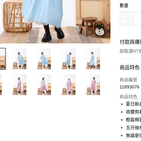
數量
付款與運
超取滿NT$
付款方式
商品特色
信用卡一
商品編號
11893076
超商取貨
商品特色
LINE Pay
夏日新
收腰剪
Apple Pay
輕盈棉
悠遊付
五分袖
無論是
Google Pa