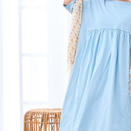
【注意事
黑貓宅急便
１．透過由
交易，需
每筆NT$1
求債權轉
２．關於
黑貓宅急便
https://aft
每筆NT$1
３．未成
「AFTE
任。
４．使用「
即時審查
結果請求
５．嚴禁
形，恩沛
動。