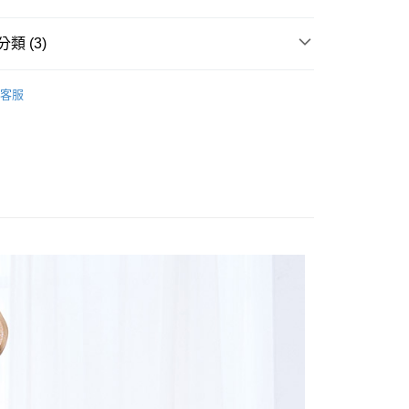
類 (3)
享後付
E PIECE
客服
FTEE先享後付」】
林&森林休閒系列
先享後付是「在收到商品之後才付款」的支付方式。 讓您購物簡單
心！
新品上市==>65折起
：不需註冊會員、不需綁卡、不需儲值。
：只要手機號碼，簡訊認證，即可結帳。
：先確認商品／服務後，再付款。
付款
EE先享後付」結帳流程】
0，滿NT$1,800(含以上)免運費
方式選擇「AFTEE先享後付」後，將跳轉至「AFTEE先享後
頁面，進行簡訊認證並確認金額後，即可完成結帳。
家取貨
成立數日內，您將收到繳費通知簡訊。
費通知簡訊後14天內，點擊此簡訊中的連結，可透過四大超商
0，滿NT$1,800(含以上)免運費
網路銀行／等多元方式進行付款，方視為交易完成。
：結帳手續完成當下不需立刻繳費，但若您需要取消訂單，請聯
付款
的店家。未經商家同意取消之訂單仍視為有效，需透過AFTEE
繳納相關費用。
0，滿NT$2,000(含以上)免運費
否成功請以「AFTEE先享後付 」之結帳頁面顯示為準，若有關於
功／繳費後需取消欲退款等相關疑問，請聯繫「AFTEE先享後
1取貨
援中心」
https://netprotections.freshdesk.com/support/home
0，滿NT$2,000(含以上)免運費