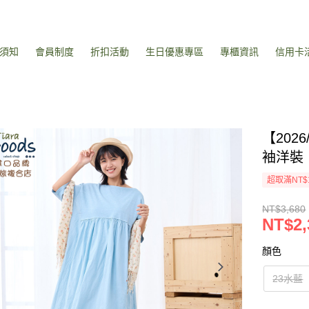
須知
會員制度
折扣活動
生日優惠專區
專櫃資訊
信用卡
【20
袖洋裝
超取滿NT$
NT$3,680
NT$2,
顏色
23水藍