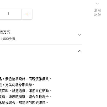
清除
紀錄
送方式
1,800免運
次付款
付款
品，素色壓褶設計，展現優雅氣質。
裁，完美勾勒身形曲線。
質面料，舒適透氣，讓您自在活動。
長度，增添時尚感，適合各種場合。
休閒或聚會，都是您的理想選擇。
y