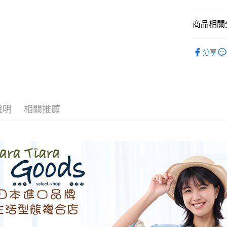
全盈+PAY
商品相關分
AFTEE先
相關說明
◆ 洋裝 ON
分享
【關於「A
ATM付款
🌳🌳山
AFTEE
便利好安
🌼🌼春夏
１．簡單
２．便利
運送方式
３．安心
說明
相關推薦
全家取貨
【「AFT
每筆NT$6
１．於結帳
付」結帳
付款後全
２．訂單
３．收到繳
每筆NT$6
／ATM／
※ 請注意
7-11取貨
絡購買商品
先享後付
每筆NT$6
※ 交易是
是否繳費成
付款後7-1
付客戶支
每筆NT$6